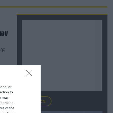
των
χης
sonal or
ection to
ou may
FOCUS ON
 personal
out of the