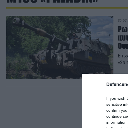
30.07.
Ρω
αυ
Ου
Επιδ
«Sa
Defencene
If you wish 
sensitive in
confirm you
continue se
information 