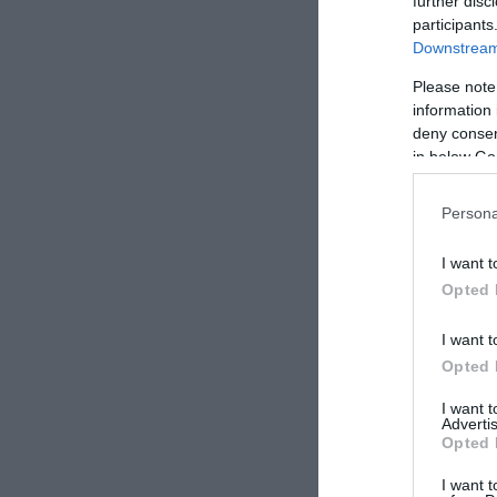
further disc
participants
Downstream 
Please note
information 
deny consent
in below Go
Persona
I want t
Opted 
I want t
Opted 
I want 
Advertis
Opted 
I want t