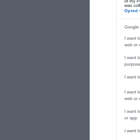
of my P
was col
Opted 
Google 
I want t
web or d
I want t
purpose
I want 
I want t
web or d
I want t
or app.
I want t