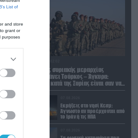
 downstream
B’s List of
er and store
to grant or
ed purposes
07.08.2026 | 02:02
Διοικητής συριακής μεραρχίας
αναλαμβάνει Τούρκος – Άγκυρα:
«Απειλές κατά της Συρίας είναι σαν να
απειλούν εμάς»
07.08.2026
Εκρήξεις στο νησί Κεσμ:
Άγνωστο αν προέρχονται από
το Ιράν ή τις ΗΠΑ
07.08.2026
Τα ρωσικά καταφύγια που