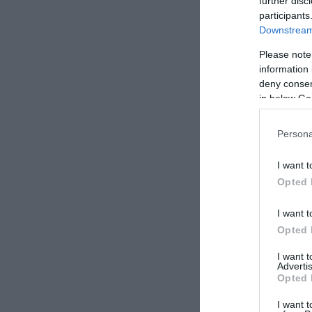
further disc
participants
Downstream 
Please note
information 
deny consent
in below Go
Persona
I want t
Opted 
I want t
Opted 
I want 
Advertis
Opted 
I want t