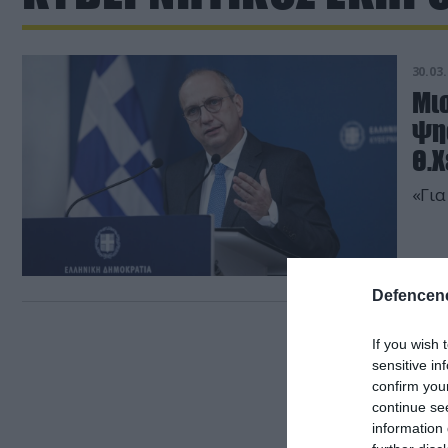
30.03.
Μισ
ψη
Θ.
«Για
Defencene
If you wish 
sensitive in
confirm you
continue se
information 