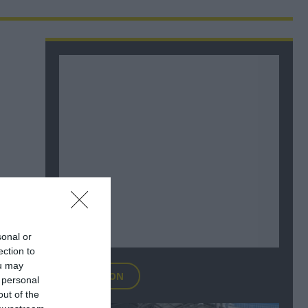
sonal or
ection to
ou may
FOCUS ON
 personal
out of the