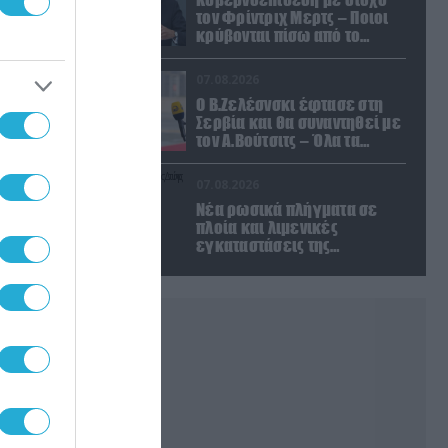
τον Φρίντριχ Μερτς – Ποιοι
κρύβονται πίσω από το
παραποιημένο βίντεο
07.08.2026
Ο Β.Ζελέσνσκι έφτασε στη
Σερβία και θα συναντηθεί με
τον Α.Βούτσιτς – Όλα τα
βλέμματα στις σχέσεις με τη
Ρωσία
07.08.2026
Νέα ρωσικά πλήγματα σε
πλοία και λιμενικές
εγκαταστάσεις της
Ουκρανίας – Δύο νεκροί στην
Κριμαία