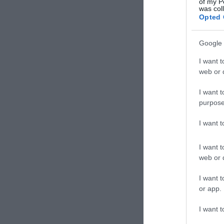
of my P
was col
Opted 
Google 
I want t
web or d
I want t
purpose
I want 
I want t
web or d
I want t
or app.
I want t