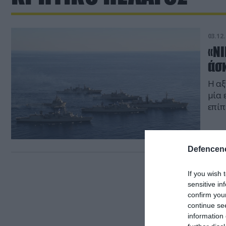
03.12.
«N
άσ
Η αξ
μία 
επίπ
Defencene
If you wish 
sensitive in
confirm you
continue se
information 