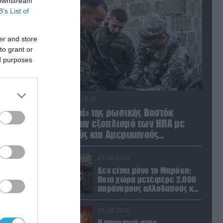
 downstream
B’s List of
er and store
to grant or
ed purposes
07.08.2026 | 18:02
«Κεραυνοί» της ρωσικής Βοστόκ
κατέκαψαν εξοπλισμό των ΗΠΑ με
Ουκρανούς και Αμερικανούς
μισθοφόρους – Δείτε βίντεο
07.08.2026
Δεν είναι μόνο το Μαρόκο:
Ποια χώρα μετέφερε 2.000
παράνομους αλλοδαπούς και
με ναρκωτικά στην Ισπανία
(βίντεο)
07.08.2026
Η πυρκαγιά στην