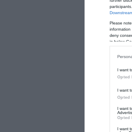
further disc
participants
Downstream 
Please note
information 
deny consent
in below Go
Persona
I want t
Opted 
I want t
Opted 
I want 
Advertis
Opted 
I want t