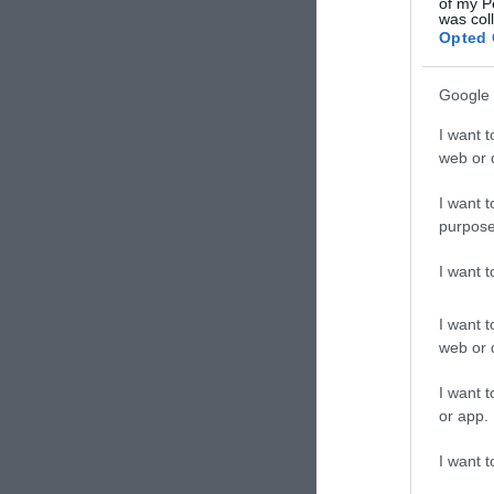
of my P
was col
Opted 
Google 
I want t
web or d
I want t
purpose
I want 
I want t
web or d
I want t
or app.
I want t