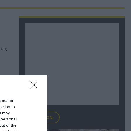
 ως
sonal or
ection to
ou may
FOCUS ON
 personal
out of the