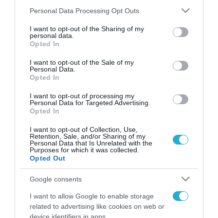
Please note that this website/app uses one or more Google
Personal Data Processing Opt Outs
services and may gather and store information including but
not limited to your visit or usage behaviour. You may click to
I want to opt-out of the Sharing of my
FOCUS ON
personal data.
grant or deny consent to Google and its third-party tags to
Opted In
use your data for below specified purposes in below Google
consent section.
I want to opt-out of the Sale of my
Personal Data.
Opted In
I want to opt-out of processing my
Personal Data for Targeted Advertising.
Opted In
I want to opt-out of Collection, Use,
Retention, Sale, and/or Sharing of my
Personal Data that Is Unrelated with the
07.08.2026 | 19:02
Purposes for which it was collected.
Opted Out
Απετράπη το εγχείρημα
Ουκρανών για αντεπίθεση στο
Google consents
Κολομίγτσι: Δείτε το πριν & το
I want to allow Google to enable storage
μετά της προσπάθειάς τους
related to advertising like cookies on web or
(βίντεο)
07.08.2026
device identifiers in apps.