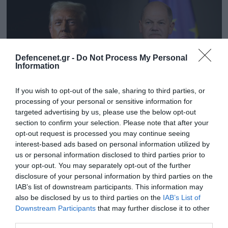
Defencenet.gr -
Do Not Process My Personal
Information
If you wish to opt-out of the sale, sharing to third parties, or
processing of your personal or sensitive information for
targeted advertising by us, please use the below opt-out
section to confirm your selection. Please note that after your
opt-out request is processed you may continue seeing
07.11.2024 | 11:15
interest-based ads based on personal information utilized by
DW: «Εφιάλτης για την κυβέρνηση Σολτς η
us or personal information disclosed to third parties prior to
εκλογή του Ν.Τραμπ στην προεδρία των
your opt-out. You may separately opt-out of the further
ΗΠΑ»
disclosure of your personal information by third parties on the
IAB’s list of downstream participants. This information may
Τι κρύβεται πίσω από την διάρρηξη των σχέσεων
also be disclosed by us to third parties on the
IAB’s List of
Κρίστιαν Λίντνερ-Όλαφ Σολτς
Downstream Participants
that may further disclose it to other
third parties.