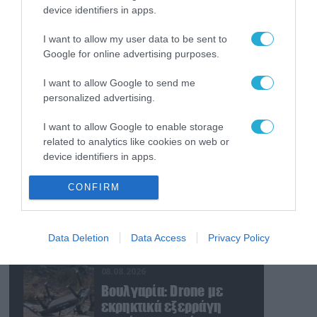
εργοστάσιο των Flamingo
device identifiers in apps.
08.08.2026
I want to allow my user data to be sent to
«Ελπίδα για τη
Google for online advertising purposes.
Δημοκρατία»:
Καταγγελίες για
I want to allow Google to send me
«σπίλωση» από πρώην
personalized advertising.
στέλεχος του κόμματος
08.08.2026
Πολωνία: Κλιμακώνεται
I want to allow Google to enable storage
η εχθρότητα κατά
related to analytics like cookies on web or
Ουκρανών – Η τεράστια
device identifiers in apps.
αύξηση σε επιθέσεις
I want to allow Google to enable storage
CONFIRM
08.08.2026
related to functionality of the website or app.
Ιράν: «Φρένο» στο
άνοιγμα των Στενών του
I want to allow Google to enable storage
Ορμούζ – Ζητά
Data Deletion
Data Access
Privacy Policy
related to personalization.
αποζημιώσεις και
αποχώρηση των ΗΠΑ
08.08.2026
I want to allow Google to enable storage
related to security, including authentication
Βουλγαρία: Drone με
functionality and fraud prevention, and other
εκρηκτικά εξερράγη