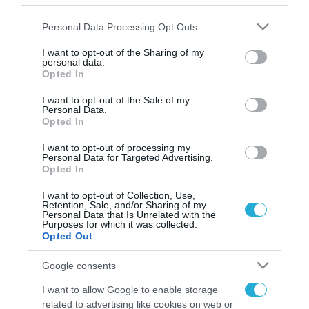
«καθρεφτάκια»
Please note that this website/app uses one or more Google
Personal Data Processing Opt Outs
services and may gather and store information including but
not limited to your visit or usage behaviour. You may click to
I want to opt-out of the Sharing of my
personal data.
grant or deny consent to Google and its third-party tags to
Opted In
FOCUS ON
use your data for below specified purposes in below Google
consent section.
I want to opt-out of the Sale of my
Personal Data.
Opted In
I want to opt-out of processing my
Personal Data for Targeted Advertising.
Opted In
I want to opt-out of Collection, Use,
Retention, Sale, and/or Sharing of my
Personal Data that Is Unrelated with the
Purposes for which it was collected.
Opted Out
09.08.2026 | 00:02
Μαζική ρωσική επίθεση με
Google consents
Iskander-M και drones Geran
I want to allow Google to enable storage
στην Ουκρανία: Στο στόχαστρο το
related to advertising like cookies on web or