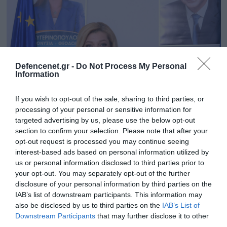
Defencenet.gr -
Do Not Process My Personal
Information
If you wish to opt-out of the sale, sharing to third parties, or
processing of your personal or sensitive information for
targeted advertising by us, please use the below opt-out
section to confirm your selection. Please note that after your
16.03.2023 | 12:20
opt-out request is processed you may continue seeing
Το «τερμάτισε» η βουλευτής της ΝΔ
interest-based ads based on personal information utilized by
Δ.Αυγερινοπούλου: Έστειλε δώρο
us or personal information disclosed to third parties prior to
your opt-out. You may separately opt-out of the further
κοσμήματα σε γυναίκες δημοσίους
disclosure of your personal information by third parties on the
υπαλλήλους (φώτο)
IAB’s list of downstream participants. This information may
Προφανώς θεωρεί τους ψηφοφόρους κάτι σαν
also be disclosed by us to third parties on the
IAB’s List of
«ιθαγενείς» που θα δώσουν την ψήφο τους με
Downstream Participants
that may further disclose it to other
third parties.