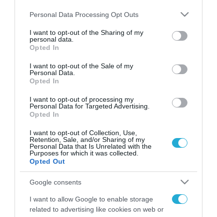
απαντά - Το κρατούν «επτασφράγιστο» μυστικό
Please note that this website/app uses one or more Google
Personal Data Processing Opt Outs
services and may gather and store information including but
not limited to your visit or usage behaviour. You may click to
I want to opt-out of the Sharing of my
personal data.
FOCUS ON
grant or deny consent to Google and its third-party tags to
Opted In
use your data for below specified purposes in below Google
consent section.
I want to opt-out of the Sale of my
Personal Data.
Opted In
I want to opt-out of processing my
Personal Data for Targeted Advertising.
Opted In
I want to opt-out of Collection, Use,
Retention, Sale, and/or Sharing of my
Personal Data that Is Unrelated with the
Purposes for which it was collected.
09.08.2026 | 15:02
Opted Out
Η Τουρκία συζητά την ένταξη και
Google consents
της Αιγύπτου στην στρατιωτική
συμφωνία με Σ.Αραβία-Πακιστάν
I want to allow Google to enable storage
related to advertising like cookies on web or