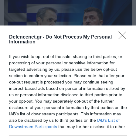
Defencenet.gr -
Do Not Process My Personal
Information
If you wish to opt-out of the sale, sharing to third parties, or
processing of your personal or sensitive information for
targeted advertising by us, please use the below opt-out
section to confirm your selection. Please note that after your
23.05.2024 | 14:49
opt-out request is processed you may continue seeing
interest-based ads based on personal information utilized by
Μυστική αμυντική συμφωνία Ελλάδας-
us or personal information disclosed to third parties prior to
Ουκρανίας με άγνωστο περιεχόμενο
your opt-out. You may separately opt-out of the further
υπογράφει η κυβέρνηση με τον Β.Ζελένσκι!
disclosure of your personal information by third parties on the
IAB’s list of downstream participants. This information may
Τι θα περιέχει αυτή η αμυντική συμφωνία; – Όπλα; -
also be disclosed by us to third parties on the
IAB’s List of
Αποστολή στρατού; - Στρατιωτική συνδρομή κατά
Downstream Participants
that may further disclose it to other
της Ρωσίας; - Μαχητικά αεροσκάφη; - Κανείς δεν
third parties.