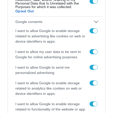
Personal Data that Is Unrelated with the
Purposes for which it was collected.
Opted Out
Google consents
FOCUS ON
I want to allow Google to enable storage
related to advertising like cookies on web or
device identifiers in apps.
I want to allow my user data to be sent to
Google for online advertising purposes.
I want to allow Google to send me
personalized advertising.
I want to allow Google to enable storage
07.08.2026 | 18:02
related to analytics like cookies on web or
Στρατηγική επένδυση του EFA
device identifiers in apps.
GROUP στη Fractal για την
ανάπτυξη προηγμένων
I want to allow Google to enable storage
αμυντικών τεχνολογιών σε
related to functionality of the website or app.