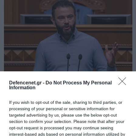
20.03.2025 | 08:12
Defencenet.gr -
Do Not Process My Personal
Information
Το καθεστώς Ζελένσκι δικάζει Ουκρανό
πολιτικό που αποκάλυψε την δολοφονία
If you wish to opt-out of the sale, sharing to third parties, or
του Γκονζάλο Λίρα – Διαμαρτυρία από ΗΠΑ
processing of your personal or sensitive information for
Δικάζονταν με κατηγορίες περί «προδοσίας» επειδή
targeted advertising by us, please use the below opt-out
section to confirm your selection. Please note that after your
είχε αποκαλύψει το Ucrainagate σκάνδαλο
opt-out request is processed you may continue seeing
διαφθοράς στο οποίο εμπέκονταν ο Χάντερ Μπάιντεν
interest-based ads based on personal information utilized by