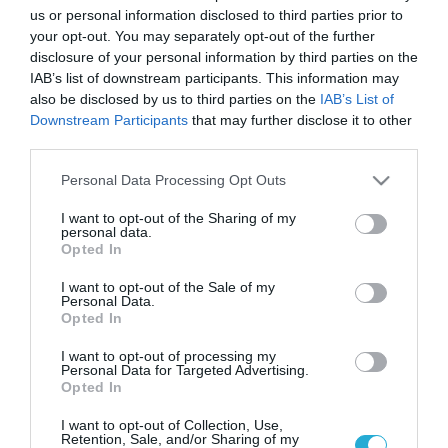
ο γιος του Τζο Μπάιντεν
us or personal information disclosed to third parties prior to
your opt-out. You may separately opt-out of the further
disclosure of your personal information by third parties on the
IAB’s list of downstream participants. This information may
also be disclosed by us to third parties on the
IAB’s List of
Downstream Participants
that may further disclose it to other
third parties.
Please note that this website/app uses one or more Google
Personal Data Processing Opt Outs
services and may gather and store information including but
not limited to your visit or usage behaviour. You may click to
I want to opt-out of the Sharing of my
personal data.
grant or deny consent to Google and its third-party tags to
Opted In
use your data for below specified purposes in below Google
consent section.
I want to opt-out of the Sale of my
Personal Data.
Opted In
12.01.2024 | 20:23
Νεκρός ο Αμερικανός πολίτης και επικριτής
I want to opt-out of processing my
Personal Data for Targeted Advertising.
του Β.Ζελένσκι, Γκονζάλο Λίρα
Opted In
Ζούσε στο Χάρκοβο της ανατολικής Ουκρανίας
I want to opt-out of Collection, Use,
Retention, Sale, and/or Sharing of my