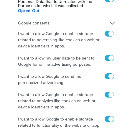
Personal Data that Is Unrelated with the
Purposes for which it was collected.
Opted Out
FOCUS ON
Google consents
I want to allow Google to enable storage
related to advertising like cookies on web or
device identifiers in apps.
I want to allow my user data to be sent to
Google for online advertising purposes.
I want to allow Google to send me
personalized advertising.
10.08.2026 | 19:02
I want to allow Google to enable storage
Έκρηξη σε αποθήκη
related to analytics like cookies on web or
πυρομαχικών στη Βουλγαρία: Στο
device identifiers in apps.
επίκεντρο εγκαταστάσεις της
I want to allow Google to enable storage
EMCO που προμηθεύει την
related to functionality of the website or app.
Ουκρανία
10.08.2026