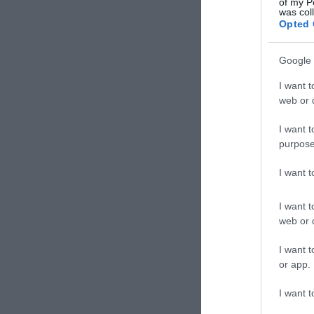
of my P
was col
Opted 
Google 
I want t
web or d
I want t
purpose
I want 
I want t
web or d
I want t
or app.
I want t