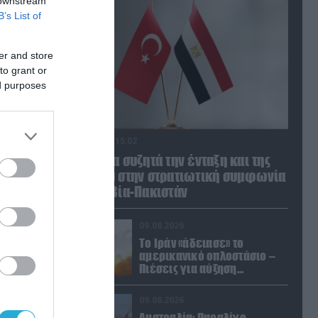
 downstream
B’s List of
er and store
to grant or
ed purposes
09.08.2026 | 15:02
Η Τουρκία συζητά την ένταξη και της
Αιγύπτου στην στρατιωτική συμφωνία
με Σ.Αραβία-Πακιστάν
09.08.2026
Το Ιράν «άδειασε» το
αμερικανικό οπλοστάσιο –
Πιέσεις για αύξηση
παραγωγής Patriot και
THAAD
09.08.2026
Αυστραλία: Παραλίγο