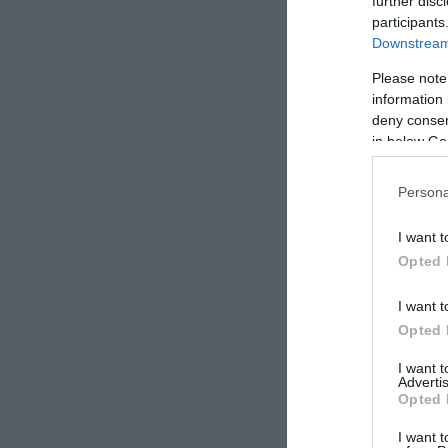
further disc
participants
Downstream 
Please note
information 
deny consent
in below Go
Persona
I want t
Opted 
I want t
Opted 
I want 
Advertis
Opted 
I want t