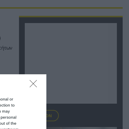
»
οτήτων
sonal or
ection to
ou may
FOCUS ON
 personal
out of the