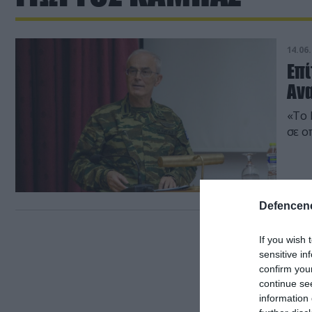
14.06.
Επί
Αν
«Το 
σε ο
Defencene
If you wish 
sensitive in
confirm you
continue se
information 