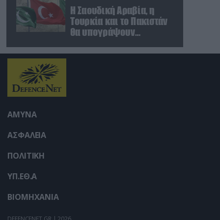
Η Σαουδική Αραβία, η
Τουρκία και το Πακιστάν
θα υπογράψουν
συμφωνία αμοιβαίας
άμυνας
ΑΜΥΝΑ
ΑΣΦΑΛΕΙΑ
ΠΟΛΙΤΙΚΗ
ΥΠ.ΕΘ.Α
ΒΙΟΜΗΧΑΝΙΑ
DEFENCENET.GR | 2026