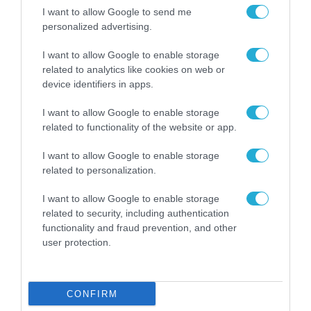
ο νέος ΥΠΑΜ
I want to allow Google to send me
Ο Γιασάρ Γκιουλέρ αναμένεται να κρατήσει την ίδια
personalized advertising.
στάση με τον προκάτοχό του
I want to allow Google to enable storage
related to analytics like cookies on web or
device identifiers in apps.
I want to allow Google to enable storage
FOCUS ON
related to functionality of the website or app.
I want to allow Google to enable storage
related to personalization.
I want to allow Google to enable storage
related to security, including authentication
functionality and fraud prevention, and other
user protection.
07.08.2026 | 11:02
CONFIRM
Η Ρωσία έχει καταστρέψει πάνω