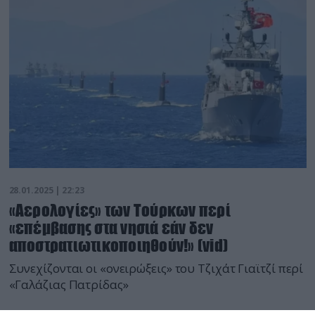
28.01.2025 | 22:23
«Αερολογίες» των Τούρκων περί
«επέμβασης στα νησιά εάν δεν
αποστρατιωτικοποιηθούν!» (vid)
Συνεχίζονται οι «ονειρώξεις» του Τζιχάτ Γιαϊτζί περί
«Γαλάζιας Πατρίδας»