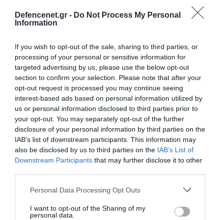
Defencenet.gr -
Do Not Process My Personal
Information
If you wish to opt-out of the sale, sharing to third parties, or
processing of your personal or sensitive information for
targeted advertising by us, please use the below opt-out
section to confirm your selection. Please note that after your
opt-out request is processed you may continue seeing
interest-based ads based on personal information utilized by
us or personal information disclosed to third parties prior to
your opt-out. You may separately opt-out of the further
disclosure of your personal information by third parties on the
IAB’s list of downstream participants. This information may
10.01.2025 | 21:47
also be disclosed by us to third parties on the
IAB’s List of
Μιντιακό παραλήρημα των Τούρκων: Η
Downstream Participants
that may further disclose it to other
third parties.
άσκηση «Γαλάζια Πατρίδα» καταλήγει στο
σενάριο απόβασης σε ελληνικό νησί!
Please note that this website/app uses one or more Google
Personal Data Processing Opt Outs
(βίντεο)
services and may gather and store information including but
not limited to your visit or usage behaviour. You may click to
I want to opt-out of the Sharing of my
Οι Τούρκοι δημοσιογράφοι σε ρόλο κειμενογράφων...
personal data.
grant or deny consent to Google and its third-party tags to