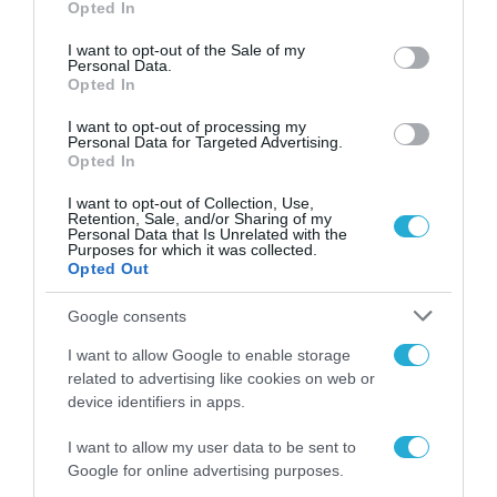
έχουν ετοιμάσει ήδη αυτά που θα μετέδιδαν - Η
Opted In
use your data for below specified purposes in below Google
ανακοίνωση του τουρκικού ΥΠ.ΑΜ.
consent section.
I want to opt-out of the Sale of my
Personal Data.
Opted In
I want to opt-out of processing my
Personal Data for Targeted Advertising.
Opted In
I want to opt-out of Collection, Use,
Retention, Sale, and/or Sharing of my
Personal Data that Is Unrelated with the
Purposes for which it was collected.
Opted Out
Google consents
I want to allow Google to enable storage
related to advertising like cookies on web or
device identifiers in apps.
06.06.2023 | 10:10
Τουρκία: «Θα συνεχίσουμε να
I want to allow my user data to be sent to
Google for online advertising purposes.
υπερασπιζόμαστε τη Γαλάζια Πατρίδα» λέει