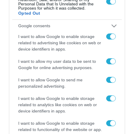
Personal Data that Is Unrelated with the
Purposes for which it was collected.
Opted Out
Google consents
FOCUS ON
I want to allow Google to enable storage
related to advertising like cookies on web or
device identifiers in apps.
I want to allow my user data to be sent to
Google for online advertising purposes.
I want to allow Google to send me
personalized advertising.
I want to allow Google to enable storage
09.08.2026 | 15:02
related to analytics like cookies on web or
Η Τουρκία συζητά την ένταξη και
device identifiers in apps.
της Αιγύπτου στην στρατιωτική
συμφωνία με Σ.Αραβία-Πακιστάν
I want to allow Google to enable storage
related to functionality of the website or app.