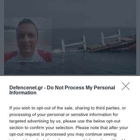
11.07.2025 | 21:33
Defencenet.gr -
Do Not Process My Personal
Eternity C: Αυτός είναι ο Έλληνας φρουρός
Information
που επέζησε από την επίθεση των Χούθι –
«Έμεινε 48 ώρες στο νερό» (φωτο)
If you wish to opt-out of the sale, sharing to third parties, or
processing of your personal or sensitive information for
Βρέθηκε στη θάλασσα πλήρως αφυδατωμένος και σε
targeted advertising by us, please use the below opt-out
κατάσταση υποθερμίας
section to confirm your selection. Please note that after your
opt-out request is processed you may continue seeing