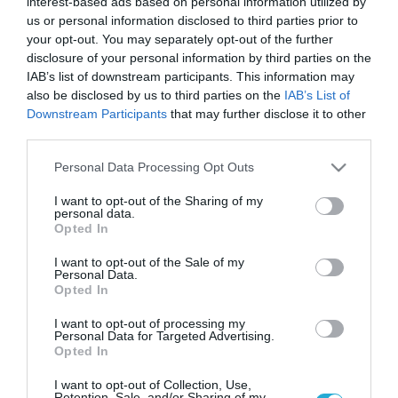
interest-based ads based on personal information utilized by
us or personal information disclosed to third parties prior to
your opt-out. You may separately opt-out of the further
disclosure of your personal information by third parties on the
IAB’s list of downstream participants. This information may
also be disclosed by us to third parties on the
IAB’s List of
Downstream Participants
that may further disclose it to other
third parties.
Please note that this website/app uses one or more Google
Personal Data Processing Opt Outs
services and may gather and store information including but
not limited to your visit or usage behaviour. You may click to
I want to opt-out of the Sharing of my
personal data.
grant or deny consent to Google and its third-party tags to
Opted In
use your data for below specified purposes in below Google
consent section.
I want to opt-out of the Sale of my
09.07.2025 | 06:32
Personal Data.
Eternity C: Τέσσερις οι νεκροί από την
Opted In
επίθεση των Χούθι στο ελληνόκτητο πλοίο
I want to opt-out of processing my
Personal Data for Targeted Advertising.
Δέχθηκε επίθεση καθώς έπλεε σε απόσταση περίπου
Opted In
50 ναυτικών μιλίων ανοικτά του λιμανιού Χοντέιντα
της Υεμένης
I want to opt-out of Collection, Use,
Retention, Sale, and/or Sharing of my