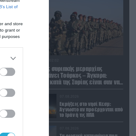
 downstream
B’s List of
er and store
to grant or
ed purposes
07.08.2026 | 02:02
Διοικητής συριακής μεραρχίας
αναλαμβάνει Τούρκος – Άγκυρα:
«Απειλές κατά της Συρίας είναι σαν να
απειλούν εμάς»
07.08.2026
Εκρήξεις στο νησί Κεσμ:
Άγνωστο αν προέρχονται από
το Ιράν ή τις ΗΠΑ
07.08.2026
Τα ρωσικά καταφύγια που