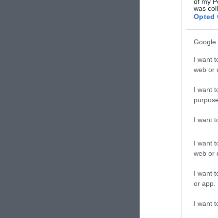
of my P
was col
Opted 
Google 
I want t
web or d
I want t
purpose
I want 
I want t
web or d
I want t
or app.
I want t