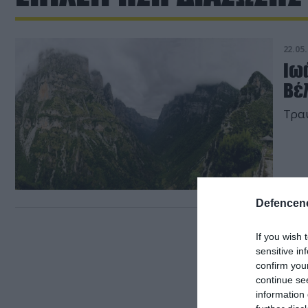
22.05.
Ιωά
Βέ
Τραυ
Defencene
If you wish 
sensitive in
confirm you
continue se
information 