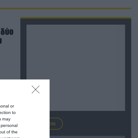
 δύο
υ
sonal or
ection to
ou may
FOCUS ON
 personal
out of the