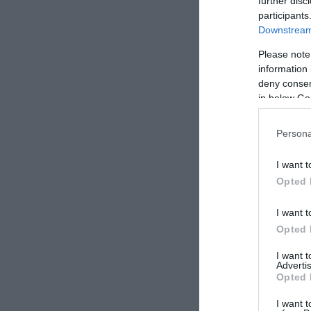
further disc
participants
Downstream 
Please note
information 
deny consent
in below Go
Persona
I want t
Opted 
I want t
Opted 
I want 
Advertis
Opted 
I want t