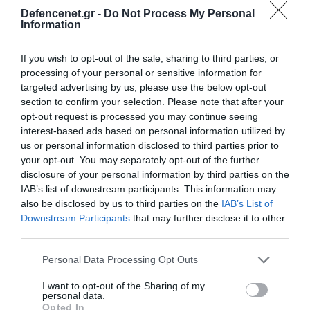
Defencenet.gr -
Do Not Process My Personal
Information
If you wish to opt-out of the sale, sharing to third parties, or
processing of your personal or sensitive information for
targeted advertising by us, please use the below opt-out
section to confirm your selection. Please note that after your
opt-out request is processed you may continue seeing
interest-based ads based on personal information utilized by
us or personal information disclosed to third parties prior to
your opt-out. You may separately opt-out of the further
disclosure of your personal information by third parties on the
IAB’s list of downstream participants. This information may
also be disclosed by us to third parties on the
IAB’s List of
10.08.2023 | 19:09
Downstream Participants
that may further disclose it to other
Οι Τούρκοι στέλνουν για έρευνες το
third parties.
«Αμπντουλχαμίντ Χαν» μεταξύ Κύπρου και
Please note that this website/app uses one or more Google
Ρόδου (βίντεο)
Personal Data Processing Opt Outs
services and may gather and store information including but
«Στόχος μας είναι να δημιουργήσουμε μια ζώνη
not limited to your visit or usage behaviour. You may click to
I want to opt-out of the Sharing of my
personal data.
ειρήνης, σταθερότητας και ευημερίας γύρω από τη
grant or deny consent to Google and its third-party tags to
Opted In