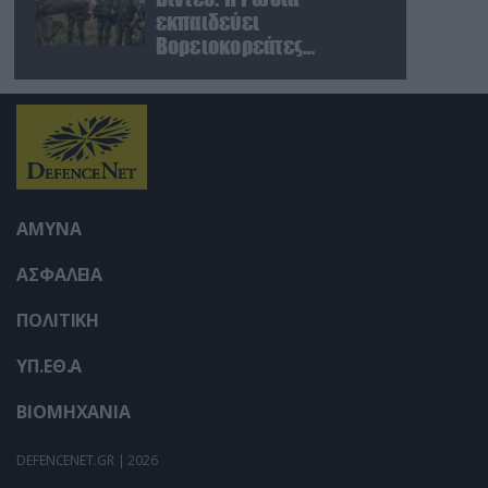
εκπαιδεύει
Βορειοκορεάτες
στρατιώτες σε πεδία
βολής για νέες
επιχειρήσεις
ΑΜΥΝΑ
ΑΣΦΑΛΕΙΑ
ΠΟΛΙΤΙΚΗ
ΥΠ.ΕΘ.Α
ΒΙΟΜΗΧΑΝΙΑ
DEFENCENET.GR | 2026