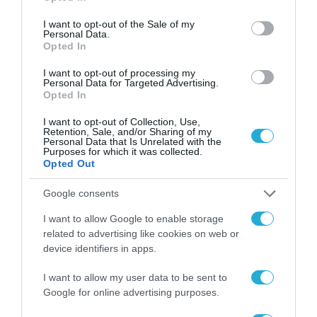
use your data for below specified purposes in below Google
χώρα μας»
consent section.
I want to opt-out of the Sale of my
Personal Data.
Opted In
I want to opt-out of processing my
Personal Data for Targeted Advertising.
Opted In
I want to opt-out of Collection, Use,
Retention, Sale, and/or Sharing of my
Personal Data that Is Unrelated with the
Purposes for which it was collected.
Opted Out
Google consents
I want to allow Google to enable storage
related to advertising like cookies on web or
device identifiers in apps.
04.06.2023 | 15:01
Νέο περιστατικό στον Έβρο: Παράνομοι
I want to allow my user data to be sent to
μετανάστες «βρέθηκαν» σε νησίδα στο
Google for online advertising purposes.
ποτάμι με σκοπό να περάσουν στην Ελλάδα