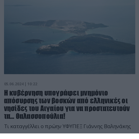
05.06.2024 | 10:22
Η κυβέρνηση υπογράφει μνημόνιο
απόσυρσης των βοσκών από ελληνικές οι
νησίδες του Αιγαίου για να προστατευτούν
τα… θαλασσοπούλια!
Τι καταγγέλλει ο πρώην ΥΦΥΠΕΞ Γιάννης Βαληνάκης