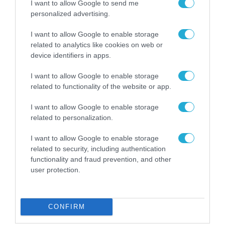
I want to allow Google to send me
Μετά το προχθεσινό κύμα των 138 που πέρασαν στη
personalized advertising.
Ν.Βύσσα
I want to allow Google to enable storage
related to analytics like cookies on web or
device identifiers in apps.
FOCUS ON
I want to allow Google to enable storage
related to functionality of the website or app.
I want to allow Google to enable storage
related to personalization.
I want to allow Google to enable storage
related to security, including authentication
functionality and fraud prevention, and other
user protection.
06.08.2026 | 17:02
CONFIRM
Ουκρανία: Αποκαλύφθηκε ο
αριθμός των ξένων εθελοντών