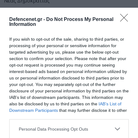
Νέας Δημοκρατίας
Defencenet.gr -
Do Not Process My Personal
Information
If you wish to opt-out of the sale, sharing to third parties, or
processing of your personal or sensitive information for
targeted advertising by us, please use the below opt-out
section to confirm your selection. Please note that after your
opt-out request is processed you may continue seeing
interest-based ads based on personal information utilized by
us or personal information disclosed to third parties prior to
your opt-out. You may separately opt-out of the further
disclosure of your personal information by third parties on the
IAB’s list of downstream participants. This information may
also be disclosed by us to third parties on the
IAB’s List of
29.05.2023 | 19:24
Downstream Participants
that may further disclose it to other
Ο Α.Λοβέρδος πιστεύει στη «δεύτερη
third parties.
ευκαιρία» της 25ης Ιουνίου: «Το εκλογικό
Please note that this website/app uses one or more Google
σώμα άλλαξε εις βάρος μου»
Personal Data Processing Opt Outs
services and may gather and store information including but