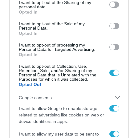
«Πάμε για δεύτερες, άλλες εκλογές με καινούργια
not limited to your visit or usage behaviour. You may click to
I want to opt-out of the Sharing of my
personal data.
δεδομένα, με άλλο σύστημα και δεν υπάρχει η απειλή
grant or deny consent to Google and its third-party tags to
Opted In
του ΣΥΡΙΖΑ»
use your data for below specified purposes in below Google
consent section.
I want to opt-out of the Sale of my
Personal Data.
Opted In
I want to opt-out of processing my
Personal Data for Targeted Advertising.
Opted In
I want to opt-out of Collection, Use,
Retention, Sale, and/or Sharing of my
Personal Data that Is Unrelated with the
Purposes for which it was collected.
Opted Out
Google consents
I want to allow Google to enable storage
related to advertising like cookies on web or
device identifiers in apps.
29.05.2023 | 19:06
Β.Ρέστης: «Δεν έχω καμία σχέση με την
I want to allow my user data to be sent to