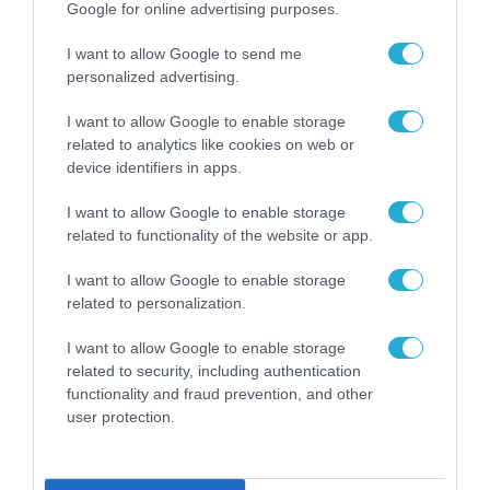
χρηματοδότηση του κόμματος Νίκη»
Google for online advertising purposes.
«Ουδέποτε ενεπλάκην στον πολιτικό βίο»
I want to allow Google to send me
personalized advertising.
I want to allow Google to enable storage
related to analytics like cookies on web or
device identifiers in apps.
I want to allow Google to enable storage
related to functionality of the website or app.
I want to allow Google to enable storage
related to personalization.
I want to allow Google to enable storage
related to security, including authentication
functionality and fraud prevention, and other
29.05.2023 | 17:38
user protection.
Α.Τσίπρας: «Να πετύχουμε την ανατροπή των
συσχετισμών – Ιστορικό χρέος του ΣΥΡΙΖΑ