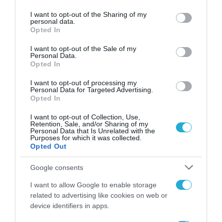
services and may gather and store information including but
Όλα έγιναν μπροστά στα μάτια των έκπληκτων
not limited to your visit or usage behaviour. You may click to
I want to opt-out of the Sharing of my
επιβατών
personal data.
grant or deny consent to Google and its third-party tags to
Opted In
use your data for below specified purposes in below Google
consent section.
I want to opt-out of the Sale of my
Personal Data.
Opted In
I want to opt-out of processing my
Personal Data for Targeted Advertising.
Opted In
I want to opt-out of Collection, Use,
Retention, Sale, and/or Sharing of my
Personal Data that Is Unrelated with the
Purposes for which it was collected.
Opted Out
Google consents
I want to allow Google to enable storage
05.08.2024 | 13:45
related to advertising like cookies on web or
Τα ψεύδη περί πρόκλησης των
device identifiers in apps.
διαδηλώσεων στην Βρετανία από την