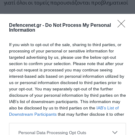
γιατί όλοι οι τομείς παρουσιάζονται προβληματικοί
Defencenet.gr -
Do Not Process My Personal
Information
If you wish to opt-out of the sale, sharing to third parties, or
processing of your personal or sensitive information for
targeted advertising by us, please use the below opt-out
section to confirm your selection. Please note that after your
opt-out request is processed you may continue seeing
interest-based ads based on personal information utilized by
us or personal information disclosed to third parties prior to
your opt-out. You may separately opt-out of the further
disclosure of your personal information by third parties on the
IAB’s list of downstream participants. This information may
23.12.2024 | 15:16
also be disclosed by us to third parties on the
IAB’s List of
Παράνομος μετανάστης έκαψε ζωντανή
Downstream Participants
that may further disclose it to other
γυναίκα μέσα σε συρμό του μετρό της Νέας
third parties.
Υόρκης
Please note that this website/app uses one or more Google
Personal Data Processing Opt Outs