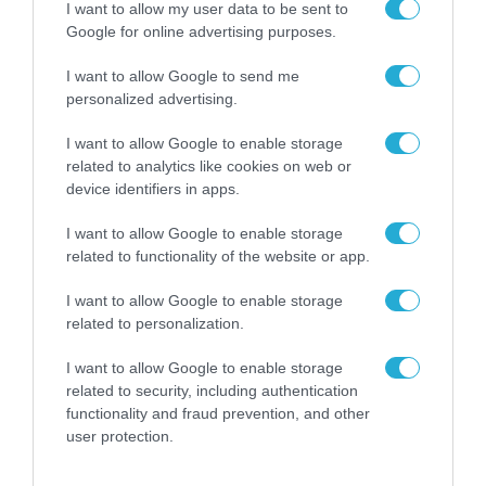
πληροφορία ότι «ήταν μουσουλμάνος» ο
I want to allow my user data to be sent to
Google for online advertising purposes.
σφαγέας
Η αλήθεια: Το 80% των εγκληματιών είναι μη γηγενείς
I want to allow Google to send me
Βρετανοί
personalized advertising.
I want to allow Google to enable storage
related to analytics like cookies on web or
device identifiers in apps.
I want to allow Google to enable storage
related to functionality of the website or app.
I want to allow Google to enable storage
related to personalization.
I want to allow Google to enable storage
related to security, including authentication
functionality and fraud prevention, and other
user protection.
08.03.2023 | 12:33