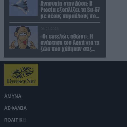
ρωσικά πλήγματα
Ανησυχία στην Δύση: H
(βίντεο)
Ρωσία εξοπλίζει τα Su-57
με νέους πυραύλους που
«κυνηγούν» τον στόχο
μέσα από παρεμβολές!
06.08.2026
«Οι εντελώς αθώοι»: Η
ανάρτηση του Αρκά για τα
ζώα που χάθηκαν στις
πυρκαγιές της Αττικής
(φωτο)
ΑΜΥΝΑ
ΑΣΦΑΛΕΙΑ
ΠΟΛΙΤΙΚΗ