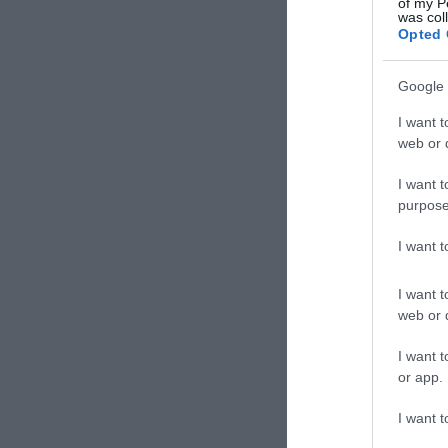
of my P
was col
Opted 
Google 
I want t
web or d
I want t
purpose
I want 
I want t
web or d
I want t
or app.
I want t