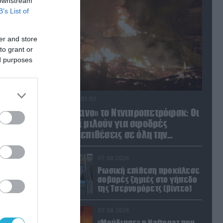
 downstream
B’s List of
er and store
to grant or
ed purposes
08.08.2026 | 01:02
Στο «κόκκινο» το Ντνιπροπετρόφσκ: Οι
Ουκρανοί μιλούν για σφοδρές
ρωσικές επιθέσεις σε όλη την
επικράτεια
07.08.2026
Ρωσική επίθεση προκάλεσε
σοβαρές ζημιές στο γήπεδο
της Τσερνομόρετς (βίντεο)
07.08.2026
«Μούδιασε» η Naftogaz που