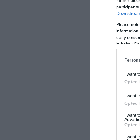
further disc
participants
Downstream 
Please note
information 
deny consent
in below Go
Persona
I want t
Opted 
I want t
Opted 
I want 
Advertis
Opted 
I want t