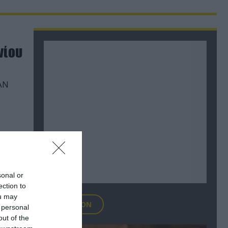
νίου
ΑΝ
sonal or
ection to
ou may
FOCUS ON
 personal
out of the