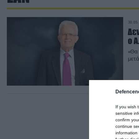
30.05.
Δεν
ο Α
«Θα
μετά
Defencene
If you wish 
sensitive in
confirm you
continue se
information 