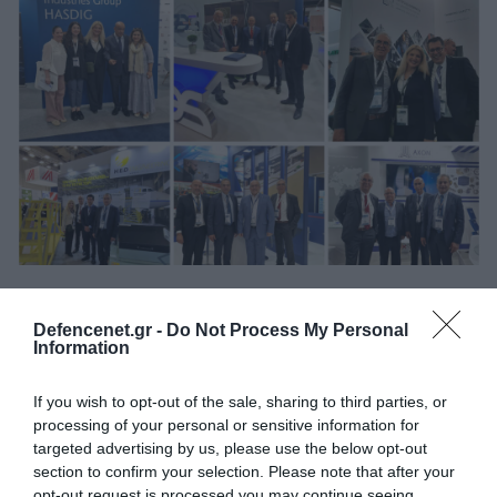
17.05.2023 | 17:06
Εντυπωσιακή η παρουσία της Ένωσης
Defencenet.gr -
Do Not Process My Personal
Information
Ελληνικών Εταιριών Αεροδιαστημικής
Ασφάλειας & Άμυνας (Ε.ΕΛ.Ε.Α.Α.) στη Διεθνή
If you wish to opt-out of the sale, sharing to third parties, or
Έκθεση DEFEA 2023
processing of your personal or sensitive information for
Οι εταιρείες-μέλη της Ένωσης παρουσίασαν τα νέα
targeted advertising by us, please use the below opt-out
section to confirm your selection. Please note that after your
καινοτόμα προϊόντα τους
opt-out request is processed you may continue seeing