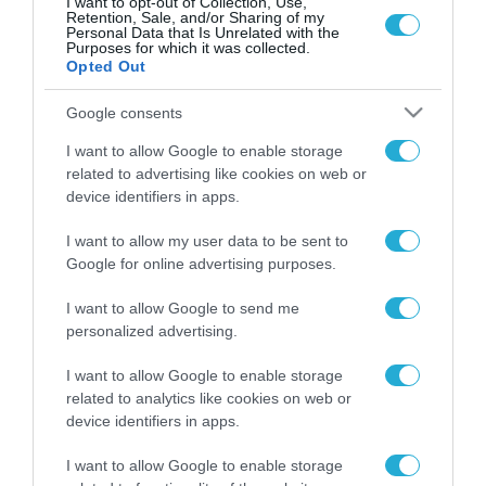
I want to opt-out of Collection, Use,
Πρόεδρο των ΕΑΣ, η ήδη υπάρχουσα υπογεγραμμένη
Retention, Sale, and/or Sharing of my
συμφωνία συνεργασίας των ΕΑΣ με τη Naval Group
Personal Data that Is Unrelated with the
Purposes for which it was collected.
Opted Out
Google consents
FOCUS ON
I want to allow Google to enable storage
related to advertising like cookies on web or
device identifiers in apps.
I want to allow my user data to be sent to
Google for online advertising purposes.
I want to allow Google to send me
personalized advertising.
I want to allow Google to enable storage
related to analytics like cookies on web or
07.08.2026 | 15:02
device identifiers in apps.
TASS: Ρώσοι χάκερ αποκάλυψαν
I want to allow Google to enable storage
εμπλοκή του ΝΑΤΟ σε ουκρανικά