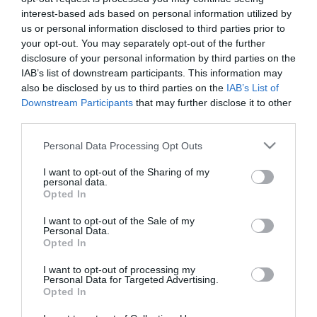
interest-based ads based on personal information utilized by
us or personal information disclosed to third parties prior to
your opt-out. You may separately opt-out of the further
disclosure of your personal information by third parties on the
IAB’s list of downstream participants. This information may
also be disclosed by us to third parties on the
IAB’s List of
Downstream Participants
that may further disclose it to other
third parties.
Please note that this website/app uses one or more Google
Personal Data Processing Opt Outs
services and may gather and store information including but
not limited to your visit or usage behaviour. You may click to
I want to opt-out of the Sharing of my
personal data.
grant or deny consent to Google and its third-party tags to
Opted In
use your data for below specified purposes in below Google
consent section.
I want to opt-out of the Sale of my
07.04.2023 | 23:00
Personal Data.
Opted In
Επίσκεψη της Ε.ΕΛ.Ε.Α.Α. και 14 ελληνικών
εταιριών – μέλη της στο ναυπηγείο της
I want to opt-out of processing my
Personal Data for Targeted Advertising.
Naval Group στην Γαλλία
Opted In
Επισφραγίστηκε από τον κ. Αθανάσιο Τσιόλκα,