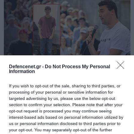
Defencenet.gr -
Do Not Process My Personal
Information
12.09.2025 | 16:42
If you wish to opt-out of the sale, sharing to third parties, or
Τ.Κερκ: Ο 22χρονος Τάιλερ Ρόμπινσον είναι
processing of your personal or sensitive information for
ο δολοφόνος – Τον κατέδωσε στις Αρχές ο
targeted advertising by us, please use the below opt-out
πατέρας του…
section to confirm your selection. Please note that after your
opt-out request is processed you may continue seeing
Τη σύλληψη του δράστη είχε κάνει γνωστή νωρίτερα
interest-based ads based on personal information utilized by
ο Ν.Τραμπ
us or personal information disclosed to third parties prior to
your opt-out. You may separately opt-out of the further