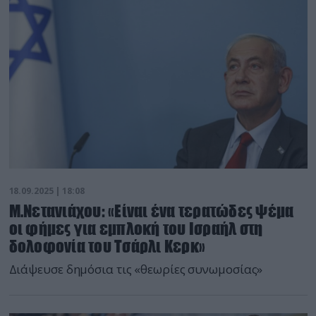
18.09.2025 | 18:08
M.Νετανιάχου: «Είναι ένα τερατώδες ψέμα
οι φήμες για εμπλοκή του Ισραήλ στη
δολοφονία του Τσάρλι Κερκ»
Διάψευσε δημόσια τις «θεωρίες συνωμοσίας»