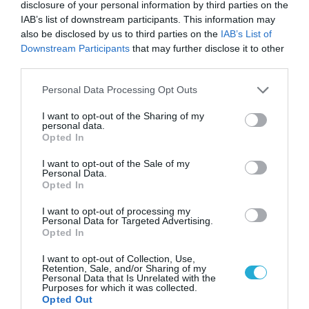
disclosure of your personal information by third parties on the
IAB’s list of downstream participants. This information may
also be disclosed by us to third parties on the
IAB’s List of
Downstream Participants
that may further disclose it to other
third parties.
Please note that this website/app uses one or more Google
Personal Data Processing Opt Outs
services and may gather and store information including but
not limited to your visit or usage behaviour. You may click to
I want to opt-out of the Sharing of my
personal data.
grant or deny consent to Google and its third-party tags to
Opted In
use your data for below specified purposes in below Google
consent section.
I want to opt-out of the Sale of my
Personal Data.
Opted In
12.09.2025 | 15:37
I want to opt-out of processing my
Personal Data for Targeted Advertising.
Ν.Μεντβέντεφ για τη δολοφονία Τ.Κερκ:
Opted In
«Όποιος είναι κατά της Ουκρανίας στη Δύση
I want to opt-out of Collection, Use,
πυροβολείται!»
Retention, Sale, and/or Sharing of my
Personal Data that Is Unrelated with the
«Πότε θα καταλάβετε πως στηρίζετε δολοφόνους;»
Purposes for which it was collected.
Opted Out