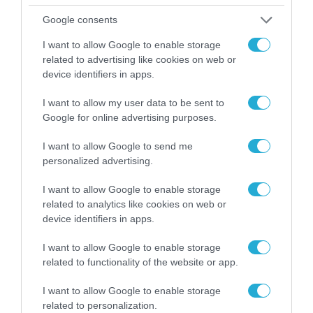
Google consents
I want to allow Google to enable storage
related to advertising like cookies on web or
device identifiers in apps.
I want to allow my user data to be sent to
Google for online advertising purposes.
I want to allow Google to send me
personalized advertising.
I want to allow Google to enable storage
related to analytics like cookies on web or
11.09.2025 | 15:31
device identifiers in apps.
ΗΠΑ: Αριστερός εξτρεμιστής δολοφόνησε εν
I want to allow Google to enable storage
ψυχρώ τον πλέον φέρελπι Αμερικανό
related to functionality of the website or app.
δεξιό & σύμμαχο του Ν.Τραμπ (βίντεο)
I want to allow Google to enable storage
Ο Τ.Κερκ έκανε μια παρουσίαση όταν ακούστηκαν
related to personalization.
πυροβολισμοί