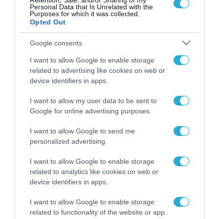
Retention, Sale, and/or Sharing of my
Personal Data that Is Unrelated with the
Purposes for which it was collected.
Opted Out
Google consents
FOCUS ON
I want to allow Google to enable storage
related to advertising like cookies on web or
device identifiers in apps.
I want to allow my user data to be sent to
Google for online advertising purposes.
I want to allow Google to send me
personalized advertising.
I want to allow Google to enable storage
07.08.2026 | 23:02
related to analytics like cookies on web or
Ρωσική επίθεση προκάλεσε
device identifiers in apps.
σοβαρές ζημιές στο γήπεδο της
Τσερνομόρετς (βίντεο)
I want to allow Google to enable storage
related to functionality of the website or app.