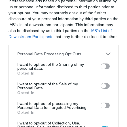
interest-based ads based on personal information utilized by
us or personal information disclosed to third parties prior to
your opt-out. You may separately opt-out of the further
disclosure of your personal information by third parties on the
IAB’s list of downstream participants. This information may
also be disclosed by us to third parties on the
IAB’s List of
Downstream Participants
that may further disclose it to other
third parties.
Please note that this website/app uses one or more Google
Personal Data Processing Opt Outs
services and may gather and store information including but
not limited to your visit or usage behaviour. You may click to
I want to opt-out of the Sharing of my
personal data.
grant or deny consent to Google and its third-party tags to
Opted In
use your data for below specified purposes in below Google
consent section.
I want to opt-out of the Sale of my
13.08.2023 | 11:36
Personal Data.
Το Κίεβο θα παραλάβει περίπου 100
Opted In
γερμανικούς πυραύλους cruise Taurus – Σε
I want to opt-out of processing my
τι υπερέχουν των SCALP και των Storm
Personal Data for Targeted Advertising.
Opted In
Shadow
Είναι από τους πιο προηγμένους πυραύλους
I want to opt-out of Collection, Use,