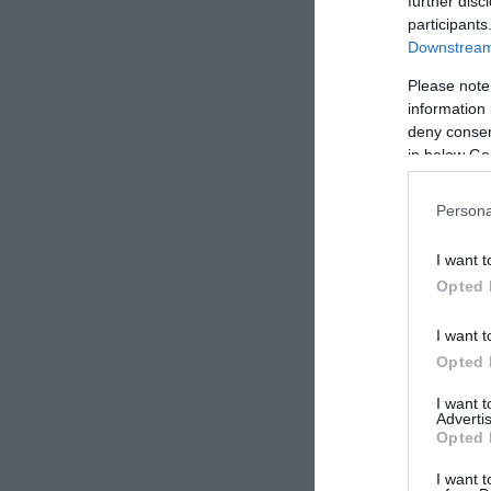
further disc
participants
Downstream 
Please note
information 
deny consent
in below Go
Persona
I want t
Opted 
I want t
Opted 
I want 
Advertis
Opted 
I want t