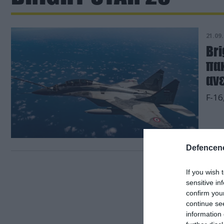
21.09.
Bri
πα
αν
Defencene
If you wish 
sensitive in
confirm you
continue se
information 