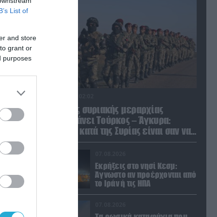
 downstream
B’s List of
er and store
to grant or
ed purposes
07.08.2026 | 02:02
Διοικητής συριακής μεραρχίας
αναλαμβάνει Τούρκος – Άγκυρα:
«Απειλές κατά της Συρίας είναι σαν να
απειλούν εμάς»
07.08.2026
Εκρήξεις στο νησί Κεσμ:
Άγνωστο αν προέρχονται από
το Ιράν ή τις ΗΠΑ
07.08.2026
Τα ρωσικά καταφύγια που