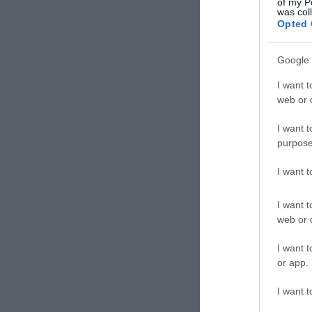
of my P
was col
Opted 
Google 
I want t
web or d
I want t
purpose
I want 
I want t
web or d
I want t
or app.
I want t