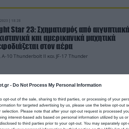
2023 | 18:28
ght Star 23: Σχηματισμός από αιγυπτιακά
κιστανικά και αμερικανικά μαχητικά
εφοδιάζεται στον αέρα
F-16, A-10 Thunderbolt Il και JF-17 Thunder
t.gr -
Do Not Process My Personal Information
to opt-out of the sale, sharing to third parties, or processing of your per
formation for targeted advertising by us, please use the below opt-out s
r selection. Please note that after your opt-out request is processed y
eing interest-based ads based on personal information utilized by us or
disclosed to third parties prior to your opt-out. You may separately opt-