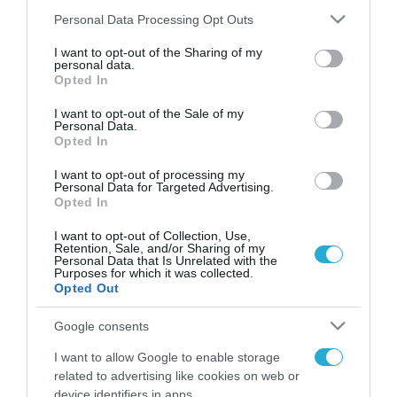
Please note that this website/app uses one or more Google
Personal Data Processing Opt Outs
services and may gather and store information including but
not limited to your visit or usage behaviour. You may click to
I want to opt-out of the Sharing of my
FOCUS ON
personal data.
grant or deny consent to Google and its third-party tags to
Opted In
use your data for below specified purposes in below Google
consent section.
I want to opt-out of the Sale of my
Personal Data.
Opted In
I want to opt-out of processing my
Personal Data for Targeted Advertising.
Opted In
I want to opt-out of Collection, Use,
Retention, Sale, and/or Sharing of my
Personal Data that Is Unrelated with the
09.08.2026 | 14:02
Purposes for which it was collected.
Opted Out
Αυστραλία: Παραλίγο σύγκρουση
δύο αεροσκαφών στο
Google consents
αεροδρόμιο του Σίδνεϊ – Ένας
I want to allow Google to enable storage
τραυματίας (βίντεο)
related to advertising like cookies on web or
09.08.2026
device identifiers in apps.