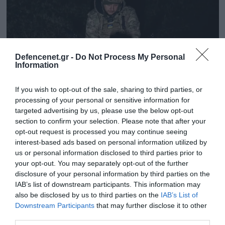
Defencenet.gr -
Do Not Process My Personal
Information
If you wish to opt-out of the sale, sharing to third parties, or
processing of your personal or sensitive information for
targeted advertising by us, please use the below opt-out
section to confirm your selection. Please note that after your
opt-out request is processed you may continue seeing
16.05.2025 | 15:49
interest-based ads based on personal information utilized by
Επική αερομαχία ρωσικού FPV με το
us or personal information disclosed to third parties prior to
θηριώδες drone «Baba Yaga» των
your opt-out. You may separately opt-out of the further
Ουκρανών – Δείτε βίντεο
disclosure of your personal information by third parties on the
IAB’s list of downstream participants. This information may
Νικητής για άλλη μια φορά αποδείχθηκε ο χειριστής
also be disclosed by us to third parties on the
IAB’s List of
του ρωσικού μη επανδρωμένου αεροσκάφους
Downstream Participants
that may further disclose it to other
third parties.