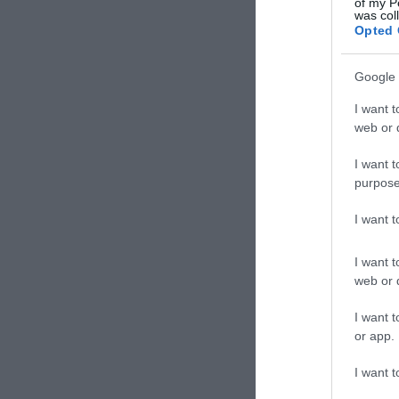
of my P
was col
Opted 
Google 
I want t
web or d
I want t
purpose
I want 
I want t
web or d
I want t
or app.
I want t