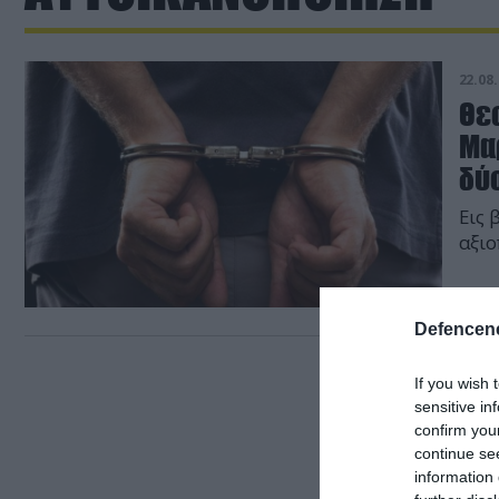
22.08.
Θε
Μα
δύ
Εις 
αξιο
Defencene
If you wish 
sensitive in
confirm you
continue se
information 