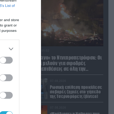
 downstream
B’s List of
er and store
to grant or
ed purposes
08.08.2026 | 01:02
Στο «κόκκινο» το Ντνιπροπετρόφσκ: Οι
Ουκρανοί μιλούν για σφοδρές
ρωσικές επιθέσεις σε όλη την
επικράτεια
07.08.2026
Ρωσική επίθεση προκάλεσε
σοβαρές ζημιές στο γήπεδο
της Τσερνομόρετς (βίντεο)
07.08.2026
«Μούδιασε» η Naftogaz που