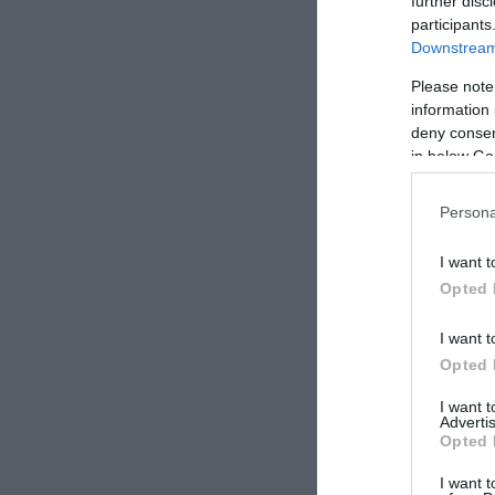
further disc
participants
Downstream 
Please note
information 
deny consent
in below Go
Persona
I want t
Opted 
I want t
Opted 
I want 
Advertis
Opted 
I want t