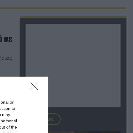
ά σε
ήσιας
sonal or
ection to
ou may
FOCUS ON
 personal
out of the