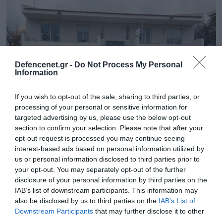
Defencenet.gr -
Do Not Process My Personal
Information
If you wish to opt-out of the sale, sharing to third parties, or
processing of your personal or sensitive information for
targeted advertising by us, please use the below opt-out
section to confirm your selection. Please note that after your
07.03.2024 | 12:07
opt-out request is processed you may continue seeing
Αστυνομικό Τμήμα Βάρης-Βούλας-
interest-based ads based on personal information utilized by
Βουλιαγμένης: Ως πότε θα αρνούνται οι
us or personal information disclosed to third parties prior to
your opt-out. You may separately opt-out of the further
αρμόδιοι να λύσουν το πρόβλημα των
disclosure of your personal information by third parties on the
εγκαταστάσεων;
IAB’s list of downstream participants. This information may
Μιας περιοχής όπου... κατοικεί το µισό ΑΕΠ της
also be disclosed by us to third parties on the
IAB’s List of
χώρας, αλλά έχει και «ειδικές» προκλήσεις
Downstream Participants
that may further disclose it to other
third parties.