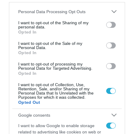
ασφαλείας λόγω της παρουσίας πολλών αλλοδαπών
Please note that this website/app uses one or more Google
Personal Data Processing Opt Outs
services and may gather and store information including but
not limited to your visit or usage behaviour. You may click to
I want to opt-out of the Sharing of my
personal data.
grant or deny consent to Google and its third-party tags to
Opted In
FOCUS ON
use your data for below specified purposes in below Google
consent section.
I want to opt-out of the Sale of my
Personal Data.
Opted In
I want to opt-out of processing my
Personal Data for Targeted Advertising.
Opted In
I want to opt-out of Collection, Use,
Retention, Sale, and/or Sharing of my
Personal Data that Is Unrelated with the
Purposes for which it was collected.
Opted Out
07.08.2026 | 08:02
Κωνσταντινούπολη: 35χρονος
Google consents
εκτέλεσε εν ψυχρώ την 26χρονη
I want to allow Google to enable storage
πρώην σύντροφό του έξω από
related to advertising like cookies on web or