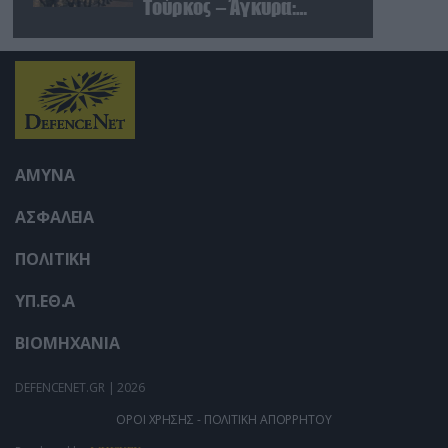
user protection.
Τούρκος – Άγκυρα:
«Απειλές κατά της Συρίας
είναι σαν να απειλούν
εμάς»
ΑΜΥΝΑ
ΑΣΦΑΛΕΙΑ
ΠΟΛΙΤΙΚΗ
ΥΠ.ΕΘ.Α
ΒΙΟΜΗΧΑΝΙΑ
DEFENCENET.GR | 2026
ΟΡΟΙ ΧΡΗΣΗΣ - ΠΟΛΙΤΙΚΗ ΑΠΟΡΡΗΤΟΥ