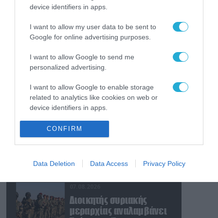
φαρμακείο (βίντεο)
device identifiers in apps.
07.08.2026
I want to allow my user data to be sent to
Ν.Τραμπ: «Οι ΗΠΑ έχουν
Google for online advertising purposes.
απεριόριστα αποθέματα
όπλων και
I want to allow Google to send me
πυρομαχικών» (βίντεο)
personalized advertising.
07.08.2026
Η Σαουδική Αραβία, η
I want to allow Google to enable storage
Τουρκία και το Πακιστάν
related to analytics like cookies on web or
θα υπογράψουν
device identifiers in apps.
συμφωνία αμοιβαίας
I want to allow Google to enable storage
άμυνας
CONFIRM
07.08.2026
related to functionality of the website or app.
Ο Μ.Ρούμπιο έθεσε σε
εφαρμογή νέα οδηγία:
I want to allow Google to enable storage
«Όποιος ζητά βίζα στις
Data Deletion
Data Access
Privacy Policy
related to personalization.
ΗΠΑ θα δείχνει τα social
media – Τίποτα κρυφό»
07.08.2026
I want to allow Google to enable storage
related to security, including authentication
Διοικητής συριακής
functionality and fraud prevention, and other
μεραρχίας αναλαμβάνει