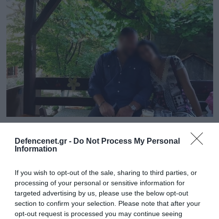
02.05.2025 | 16:36
Defencenet.gr -
Do Not Process My Personal
Αστυνομικός της Βουλής: Διατάχθηκε
Information
εξέταση DNA στο νεογέννητο μωρό – Φόβοι
ότι πατέρας είναι ο 13χρονος αδερφός του
If you wish to opt-out of the sale, sharing to third parties, or
processing of your personal or sensitive information for
Άνοιξε ξανά ο φάκελος της πτώσης του αγοριού από
targeted advertising by us, please use the below opt-out
το μπαλκόνι
section to confirm your selection. Please note that after your
opt-out request is processed you may continue seeing