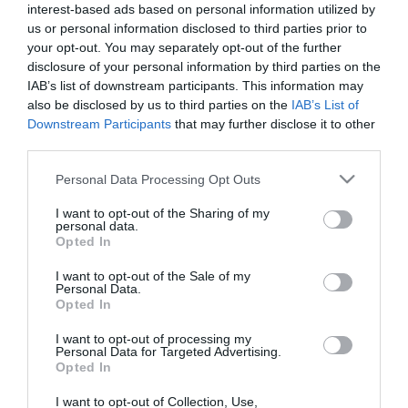
interest-based ads based on personal information utilized by
us or personal information disclosed to third parties prior to
your opt-out. You may separately opt-out of the further
disclosure of your personal information by third parties on the
IAB’s list of downstream participants. This information may
also be disclosed by us to third parties on the
IAB’s List of
Downstream Participants
that may further disclose it to other
third parties.
Please note that this website/app uses one or more Google
Personal Data Processing Opt Outs
services and may gather and store information including but
not limited to your visit or usage behaviour. You may click to
I want to opt-out of the Sharing of my
personal data.
grant or deny consent to Google and its third-party tags to
Opted In
use your data for below specified purposes in below Google
consent section.
14.12.2024 | 17:13
I want to opt-out of the Sale of my
Personal Data.
Νέα μαρτυρία για τον αστυνομικό της
Opted In
Βουλής: «Κοιτούσε τα 12χρονα και σχολίαζε
την πίσω όψη τους»
I want to opt-out of processing my
Personal Data for Targeted Advertising.
Opted In
H 35χρονη σύζυγος του 45χρονου υποβλήθηκε σε
ψυχιατρική αξιολόγηση η οποία μάλιστα διήρκεσε
I want to opt-out of Collection, Use,