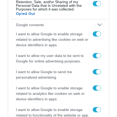
2,5 ώρες
Retention, Sale, and/or Sharing of my
Personal Data that Is Unrelated with the
Purposes for which it was collected.
Opted Out
Google consents
FOCUS ON
I want to allow Google to enable storage
related to advertising like cookies on web or
device identifiers in apps.
I want to allow my user data to be sent to
Google for online advertising purposes.
I want to allow Google to send me
personalized advertising.
I want to allow Google to enable storage
related to analytics like cookies on web or
09.08.2026 | 02:02
device identifiers in apps.
Νέο κτύπημα στα Στενά του
Ορμούζ: Πύραυλος έπληξε πλοίο
I want to allow Google to enable storage
κοντά στο Ομάν
related to functionality of the website or app.