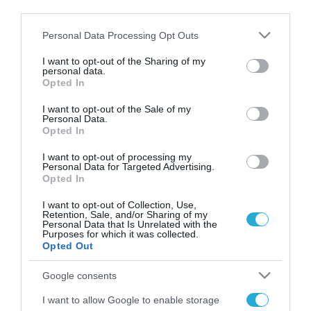
third parties.
χώρας, αλλά έχει και «ειδικές» προκλήσεις
ασφαλείας λόγω της παρουσίας πολλών αλλοδαπών
Please note that this website/app uses one or more Google
Personal Data Processing Opt Outs
services and may gather and store information including but
not limited to your visit or usage behaviour. You may click to
I want to opt-out of the Sharing of my
personal data.
grant or deny consent to Google and its third-party tags to
Opted In
use your data for below specified purposes in below Google
FOCUS ON
consent section.
I want to opt-out of the Sale of my
Personal Data.
Opted In
I want to opt-out of processing my
Personal Data for Targeted Advertising.
Opted In
I want to opt-out of Collection, Use,
Retention, Sale, and/or Sharing of my
Personal Data that Is Unrelated with the
Purposes for which it was collected.
Opted Out
10.08.2026 | 16:02
Google consents
Οι ρωσικές δυνάμεις διέλυσαν
I want to allow Google to enable storage
γερμανικό εργοστάσιο της