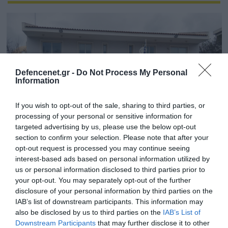
Defencenet.gr -
Do Not Process My Personal
Information
If you wish to opt-out of the sale, sharing to third parties, or
processing of your personal or sensitive information for
targeted advertising by us, please use the below opt-out
section to confirm your selection. Please note that after your
opt-out request is processed you may continue seeing
07.03.2024 | 12:07
interest-based ads based on personal information utilized by
Αστυνομικό Τμήμα Βάρης-Βούλας-
us or personal information disclosed to third parties prior to
Βουλιαγμένης: Ως πότε θα αρνούνται οι
your opt-out. You may separately opt-out of the further
disclosure of your personal information by third parties on the
αρμόδιοι να λύσουν το πρόβλημα των
IAB’s list of downstream participants. This information may
εγκαταστάσεων;
also be disclosed by us to third parties on the
IAB’s List of
Μιας περιοχής όπου... κατοικεί το µισό ΑΕΠ της
Downstream Participants
that may further disclose it to other