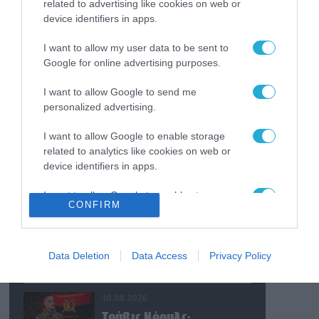
related to advertising like cookies on web or
Kromberg & Schubert στην
device identifiers in apps.
Ουκρανία (βίντεο)
I want to allow my user data to be sent to
10.08.2026
Google for online advertising purposes.
Τι απαντά η
Πυροσβεστική στις
I want to allow Google to send me
καταγγελίες πως
personalized advertising.
πυροσβέστες στη Δυτική
Αττική έμειναν χωρίς
10.08.2026
I want to allow Google to enable storage
φαγητό και νερό
Σάλος στη Βρετανία:
related to analytics like cookies on web or
Drones του βασιλικού
device identifiers in apps.
Ναυτικού με κάμερες
I want to allow Google to enable storage
επιτήρησης έστελναν
CONFIRM
related to functionality of the website or app.
στην Κίνα απόρρητες
10.08.2026
πληροφορίες!
Αγία Πετρούπολη: Το
I want to allow Google to enable storage
μυστηριώδες πλοίο με
related to personalization.
Data Deletion
Data Access
Privacy Policy
τον ελάχιστο φωτισμό
που προκάλεσε την
I want to allow Google to enable storage
περιέργεια κατοίκων
10.08.2026
related to security, including authentication
και περαστικών
functionality and fraud prevention, and other
Τράβις Νόουλς: