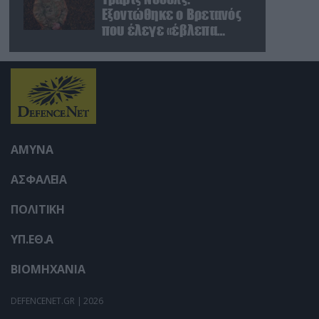
user protection.
Εξοντώθηκε ο Βρετανός
που έλεγε «έβλεπα
υλικό στο YouTube &
ήθελα να καθαρίσω τους
Ρώσους» (βίντεο)
ΑΜΥΝΑ
ΑΣΦΑΛΕΙΑ
ΠΟΛΙΤΙΚΗ
ΥΠ.ΕΘ.Α
ΒΙΟΜΗΧΑΝΙΑ
DEFENCENET.GR | 2026