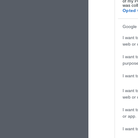
of my P
was col
Opted 
Google 
I want t
web or d
I want t
purpose
I want 
I want t
web or d
I want t
or app.
I want t