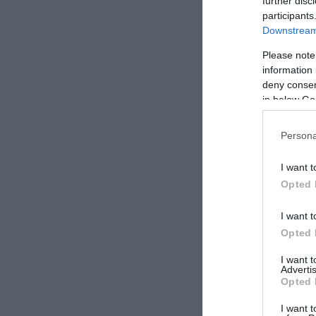
further disc
participants
Downstream 
Please note
information 
deny consent
in below Go
Persona
I want t
Opted 
I want t
Opted 
I want 
Advertis
Opted 
I want t