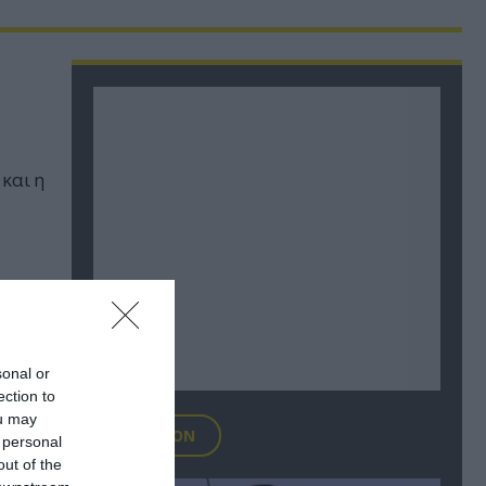
και η
sonal or
ection to
ou may
FOCUS ON
 personal
out of the