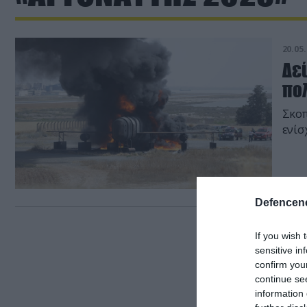
20.05.
Δε
πο
Σκοπ
ενίσ
Defencene
If you wish 
sensitive in
confirm you
continue se
information 