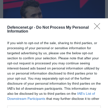
Defencenet.gr -
Do Not Process My Personal
Information
If you wish to opt-out of the sale, sharing to third parties, or
processing of your personal or sensitive information for
targeted advertising by us, please use the below opt-out
section to confirm your selection. Please note that after your
opt-out request is processed you may continue seeing
15.09.2025 | 16:19
interest-based ads based on personal information utilized by
Τσάρλι Κερκ: Το απειλητικό σημείωμα του
us or personal information disclosed to third parties prior to
δολοφόνου Τάιλερ Ρόμπινσον που βρήκε το
your opt-out. You may separately opt-out of the further
FBI – «Θα τον βγάλω από τη μέση»
disclosure of your personal information by third parties on the
IAB’s list of downstream participants. This information may
Το έγγραφο, παρότι καταστράφηκε, εντοπίστηκε με
also be disclosed by us to third parties on the
IAB’s List of
τη βοήθεια εγκληματολογικών ερευνών στο σπίτι του
Downstream Participants
that may further disclose it to other
third parties.