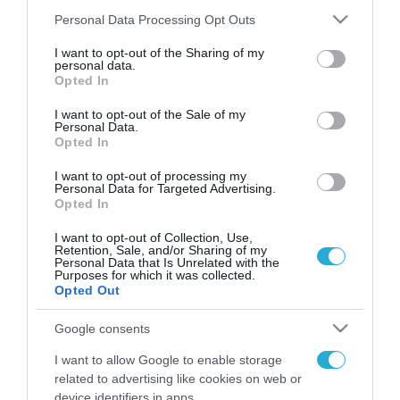
Please note that this website/app uses one or more Google
Personal Data Processing Opt Outs
services and may gather and store information including but
not limited to your visit or usage behaviour. You may click to
I want to opt-out of the Sharing of my
FOCUS ON
personal data.
grant or deny consent to Google and its third-party tags to
Opted In
use your data for below specified purposes in below Google
consent section.
I want to opt-out of the Sale of my
Personal Data.
Opted In
I want to opt-out of processing my
Personal Data for Targeted Advertising.
Opted In
I want to opt-out of Collection, Use,
Retention, Sale, and/or Sharing of my
Personal Data that Is Unrelated with the
08.08.2026 | 01:02
Purposes for which it was collected.
Opted Out
Στο «κόκκινο» το
Ντνιπροπετρόφσκ: Οι Ουκρανοί
Google consents
μιλούν για σφοδρές ρωσικές
I want to allow Google to enable storage
επιθέσεις σε όλη την επικράτεια
related to advertising like cookies on web or
07.08.2026
device identifiers in apps.