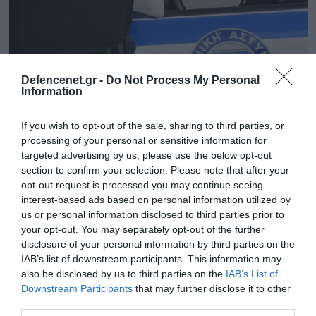
Defencenet.gr -
Do Not Process My Personal
Information
If you wish to opt-out of the sale, sharing to third parties, or
processing of your personal or sensitive information for
targeted advertising by us, please use the below opt-out
section to confirm your selection. Please note that after your
opt-out request is processed you may continue seeing
25.09.2025 | 14:26
interest-based ads based on personal information utilized by
Αττική: Ανθρώπινο έμβρυο μέσα σε γυάλινο
us or personal information disclosed to third parties prior to
μπουκάλι εντόπισαν οι Αρχές σε
your opt-out. You may separately opt-out of the further
διαμέρισμα συνταξιούχου
disclosure of your personal information by third parties on the
IAB’s list of downstream participants. This information may
Κατηγορείται για παράβαση νομοθεσίας περί
also be disclosed by us to third parties on the
IAB’s List of
αρχαιοτήτων
Downstream Participants
that may further disclose it to other
third parties.