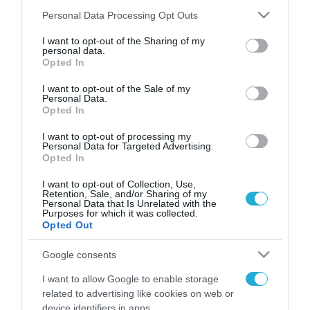
Please note that this website/app uses one or more Google
Personal Data Processing Opt Outs
services and may gather and store information including but
not limited to your visit or usage behaviour. You may click to
I want to opt-out of the Sharing of my
FOCUS ON
personal data.
grant or deny consent to Google and its third-party tags to
Opted In
use your data for below specified purposes in below Google
consent section.
I want to opt-out of the Sale of my
Personal Data.
Opted In
I want to opt-out of processing my
Personal Data for Targeted Advertising.
Opted In
I want to opt-out of Collection, Use,
Retention, Sale, and/or Sharing of my
Personal Data that Is Unrelated with the
09.08.2026 | 15:02
Purposes for which it was collected.
Opted Out
Η Τουρκία συζητά την ένταξη και
της Αιγύπτου στην στρατιωτική
Google consents
συμφωνία με Σ.Αραβία-Πακιστάν
I want to allow Google to enable storage
related to advertising like cookies on web or
09.08.2026
device identifiers in apps.