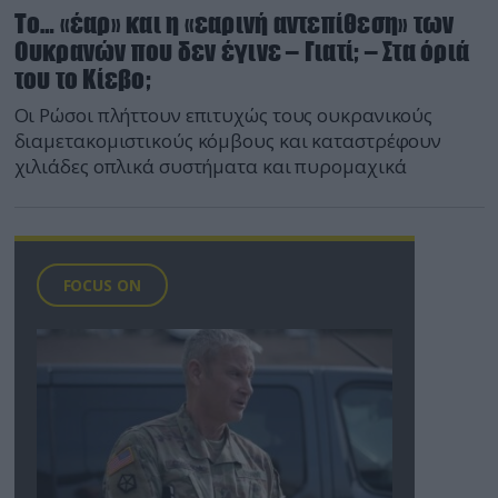
Το… «έαρ» και η «εαρινή αντεπίθεση» των
Ουκρανών που δεν έγινε – Γιατί; – Στα όριά
του το Κίεβο;
Οι Ρώσοι πλήττουν επιτυχώς τους ουκρανικούς
διαμετακομιστικούς κόμβους και καταστρέφουν
χιλιάδες οπλικά συστήματα και πυρομαχικά
FOCUS ON