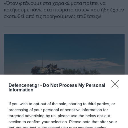
«Όταν φτάνουμε στα χαρακώματα πρέπει να
πατήσουμε πάνω στα πτώματα αυτών που ήδη έχουν
σκοτωθεί από τις προηγούμενες επιθέσεις»!
Defencenet.gr -
Do Not Process My Personal
Information
If you wish to opt-out of the sale, sharing to third parties, or
processing of your personal or sensitive information for
18.06.2023 | 09:00
targeted advertising by us, please use the below opt-out
Επιθέσεις των Ουκρανών σε όλη την
section to confirm your selection. Please note that after your
opt-out request is processed you may continue seeing