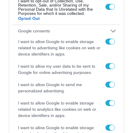
I want to opt-out of Collection, Use,
Β.Πούτιν: «Η ουκρανική αντεπίθεση
Retention, Sale, and/or Sharing of my
ξεκίνησε – Κανένας στόχος τους δεν έχει
Personal Data that Is Unrelated with the
Purposes for which it was collected.
επιτευχθεί»
Opted Out
Τον Ιούλιο τα πρώτα πυρηνικά στην Λευκορωσία
Google consents
I want to allow Google to enable storage
related to advertising like cookies on web or
device identifiers in apps.
I want to allow my user data to be sent to
Google for online advertising purposes.
I want to allow Google to send me
personalized advertising.
I want to allow Google to enable storage
related to analytics like cookies on web or
device identifiers in apps.
I want to allow Google to enable storage
04.06.2023 | 12:31