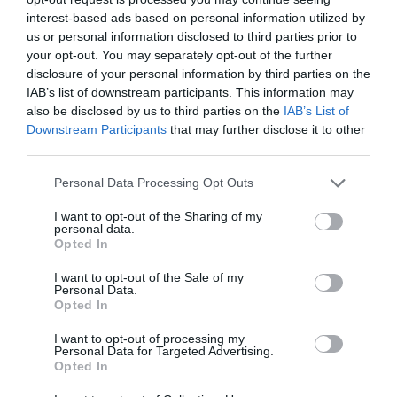
μεθόριο – Ψάχνουν για «αδύνατα σημεία»
interest-based ads based on personal information utilized by
στην ρωσική άμυνα παρά τις απώλειες
us or personal information disclosed to third parties prior to
Επικριτικός ο πρώην αρχηγός των ουκρανικών
your opt-out. You may separately opt-out of the further
αερομεταφερόμενων δυνάμεων
disclosure of your personal information by third parties on the
IAB’s list of downstream participants. This information may
also be disclosed by us to third parties on the
IAB’s List of
Downstream Participants
that may further disclose it to other
third parties.
Please note that this website/app uses one or more Google
Personal Data Processing Opt Outs
services and may gather and store information including but
not limited to your visit or usage behaviour. You may click to
I want to opt-out of the Sharing of my
personal data.
grant or deny consent to Google and its third-party tags to
Opted In
use your data for below specified purposes in below Google
consent section.
I want to opt-out of the Sale of my
Personal Data.
Opted In
I want to opt-out of processing my
Personal Data for Targeted Advertising.
Opted In
09.06.2023 | 18:42