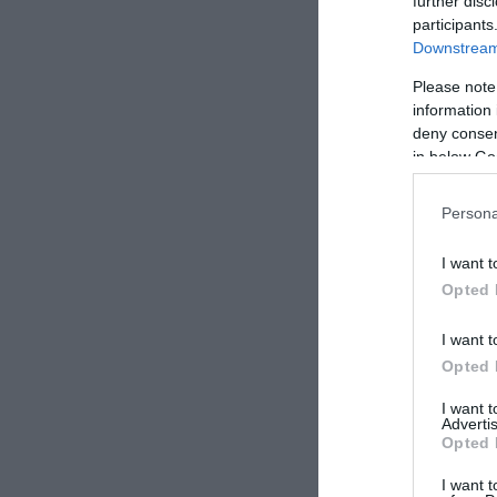
further disc
participants
Downstream 
Please note
information 
deny consent
in below Go
Persona
I want t
Opted 
I want t
Opted 
I want 
Advertis
Opted 
I want t