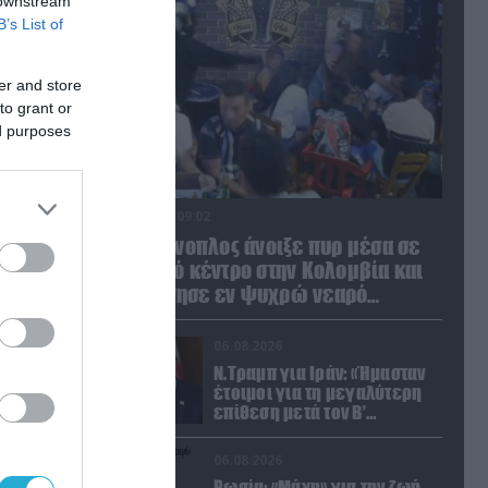
 downstream
B’s List of
er and store
to grant or
ed purposes
06.08.2026 | 09:02
Βίντεο: Ένοπλος άνοιξε πυρ μέσα σε
νυχτερινό κέντρο στην Κολομβία και
δολοφόνησε εν ψυχρώ νεαρό
ζευγάρι
06.08.2026
Ν.Τραμπ για Ιράν: «Ήμασταν
έτοιμοι για τη μεγαλύτερη
επίθεση μετά τον Β’
Παγκόσμιο Πόλεμο» (βίντεο)
06.08.2026
Ρωσία: «Μάχη» για την ζωή