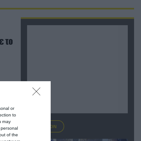
ε το
sonal or
ection to
ou may
FOCUS ON
 personal
out of the