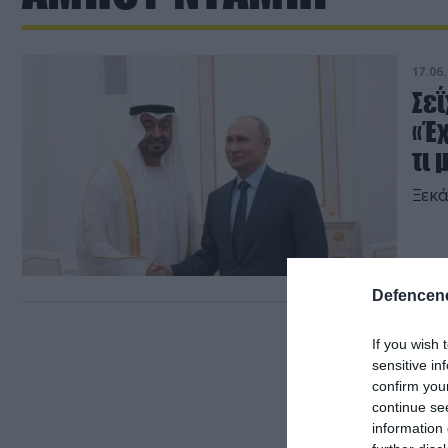
17.06.
Σεΐ
«Έχ
τι 
Ξεκά
Defencene
If you wish 
sensitive in
confirm you
continue se
information 