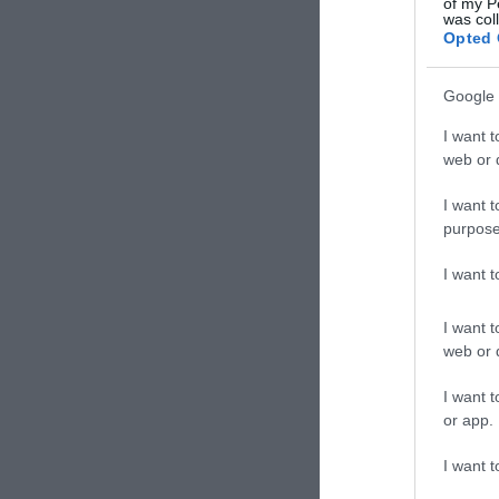
of my P
was col
Opted 
Google 
I want t
web or d
I want t
purpose
I want 
I want t
web or d
I want t
or app.
I want t