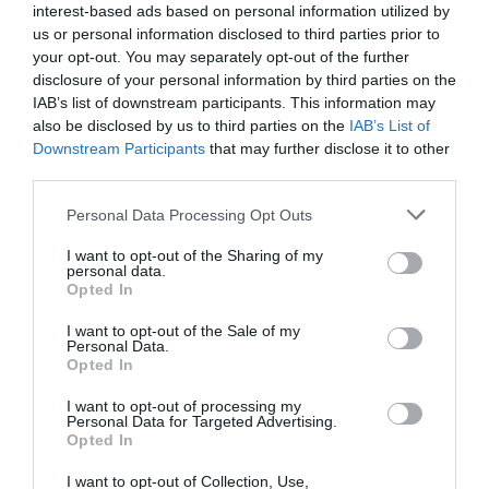
interest-based ads based on personal information utilized by
Δύο πύραυλοι Katyusha εκτοξεύτηκαν από ένα
us or personal information disclosed to third parties prior to
τροποποιημένο φορτηγό και έπληξαν την βάση
your opt-out. You may separately opt-out of the further
disclosure of your personal information by third parties on the
IAB’s list of downstream participants. This information may
also be disclosed by us to third parties on the
IAB’s List of
Downstream Participants
that may further disclose it to other
third parties.
Please note that this website/app uses one or more Google
Personal Data Processing Opt Outs
services and may gather and store information including but
not limited to your visit or usage behaviour. You may click to
I want to opt-out of the Sharing of my
personal data.
grant or deny consent to Google and its third-party tags to
Opted In
use your data for below specified purposes in below Google
consent section.
I want to opt-out of the Sale of my
Personal Data.
Opted In
I want to opt-out of processing my
09.06.2024 | 08:52
Personal Data for Targeted Advertising.
Opted In
Αμερικανός γερουσιαστής: «Ο Β.Πούτιν
έκανε τον πόλεμο στην Ουκρανία για να
I want to opt-out of Collection, Use,