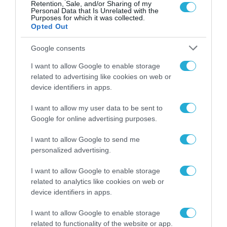
Retention, Sale, and/or Sharing of my
προστατεύσει την Μόσχα από
Personal Data that Is Unrelated with the
αμερικανικούς πυρηνικούς πυραύλους»
Purposes for which it was collected.
Opted Out
«Δεν θέλει άλλο έδαφος η Ρωσία έχει ήδη πάρα πολύ»
Google consents
I want to allow Google to enable storage
related to advertising like cookies on web or
device identifiers in apps.
I want to allow my user data to be sent to
Google for online advertising purposes.
I want to allow Google to send me
personalized advertising.
I want to allow Google to enable storage
related to analytics like cookies on web or
device identifiers in apps.
16.03.2024 | 12:10
I want to allow Google to enable storage
Οι Ρώσοι στρατιωτικοί βγάζουν
related to functionality of the website or app.