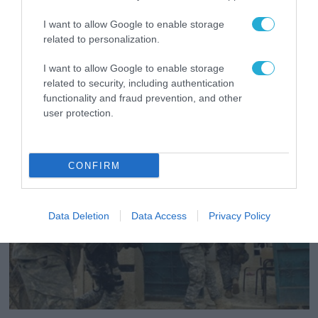
φωτογραφίες με λάβαρα του Ιησού
I want to allow Google to enable storage
Χριστού και οι Αμερικανοί με σημαία των…
related to personalization.
ΛΟΑΤΚΙ
I want to allow Google to enable storage
Υπάρχει μεγάλη διαφορά φιλοσοφίας ανάμεσα στους
related to security, including authentication
δύο στρατούς
functionality and fraud prevention, and other
user protection.
CONFIRM
Data Deletion
Data Access
Privacy Policy