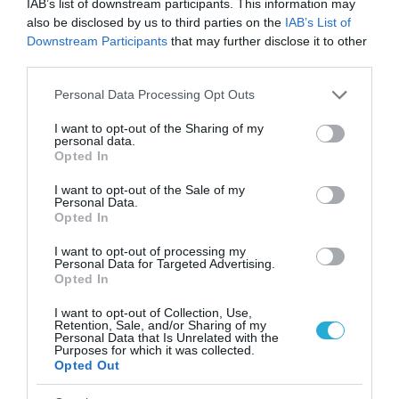
IAB’s list of downstream participants. This information may
also be disclosed by us to third parties on the
IAB’s List of
Downstream Participants
that may further disclose it to other
third parties.
Please note that this website/app uses one or more Google
Personal Data Processing Opt Outs
services and may gather and store information including but
not limited to your visit or usage behaviour. You may click to
I want to opt-out of the Sharing of my
personal data.
grant or deny consent to Google and its third-party tags to
Opted In
use your data for below specified purposes in below Google
consent section.
I want to opt-out of the Sale of my
Personal Data.
Opted In
11.02.2024 | 09:53
Ο.Σολτς σε Τ.Μπάιντεν: «Χωρίς τα δικά σας 60
I want to opt-out of processing my
Personal Data for Targeted Advertising.
δισ.δολάρια το Κίεβο δεν θα αντέξει» –
Opted In
Εξαντλείται η ουκρανική αεράμυνα
I want to opt-out of Collection, Use,
Retention, Sale, and/or Sharing of my
Από τον Μάρτιο η ρωσική αεροπορία θα έχει
Personal Data that Is Unrelated with the
«ελεύθερους ουρανούς»
Purposes for which it was collected.
Opted Out