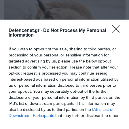
Defencenet.gr -
Do Not Process My Personal
Information
If you wish to opt-out of the sale, sharing to third parties, or
processing of your personal or sensitive information for
targeted advertising by us, please use the below opt-out
section to confirm your selection. Please note that after your
opt-out request is processed you may continue seeing
25.09.2025 | 14:30
interest-based ads based on personal information utilized by
Κύπρος: Νεκρός 67χρονος μετά από επίθεση
us or personal information disclosed to third parties prior to
your opt-out. You may separately opt-out of the further
αλόγου στον ιππόδρομο Λευκωσίας
disclosure of your personal information by third parties on the
Ο εργαζόμενος στον Ιππόδρομο προσπάθησε να
IAB’s list of downstream participants. This information may
σταματήσει το αφηνιασμένο άλογο
also be disclosed by us to third parties on the
IAB’s List of
Downstream Participants
that may further disclose it to other
third parties.