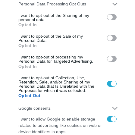
Please note that this website/app uses one or more Google
Personal Data Processing Opt Outs
services and may gather and store information including but
FOCUS ON
not limited to your visit or usage behaviour. You may click to
I want to opt-out of the Sharing of my
personal data.
grant or deny consent to Google and its third-party tags to
Opted In
use your data for below specified purposes in below Google
consent section.
I want to opt-out of the Sale of my
Personal Data.
Opted In
I want to opt-out of processing my
Personal Data for Targeted Advertising.
Opted In
I want to opt-out of Collection, Use,
Retention, Sale, and/or Sharing of my
07.08.2026 | 19:02
Personal Data that Is Unrelated with the
Purposes for which it was collected.
Απετράπη το εγχείρημα
Opted Out
Ουκρανών για αντεπίθεση στο
Κολομίγτσι: Δείτε το πριν & το
Google consents
μετά της προσπάθειάς τους
I want to allow Google to enable storage
(βίντεο)
07.08.2026
related to advertising like cookies on web or
Στρατηγική επένδυση του
device identifiers in apps.