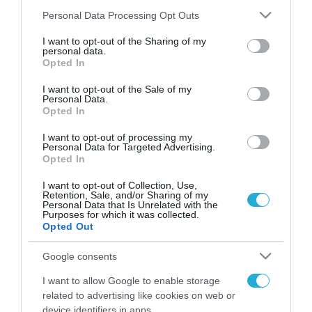
Please note that this website/app uses one or more Google
Personal Data Processing Opt Outs
services and may gather and store information including but
not limited to your visit or usage behaviour. You may click to
I want to opt-out of the Sharing of my
FOCUS ON
personal data.
grant or deny consent to Google and its third-party tags to
Opted In
use your data for below specified purposes in below Google
consent section.
I want to opt-out of the Sale of my
Personal Data.
Opted In
I want to opt-out of processing my
Personal Data for Targeted Advertising.
Opted In
I want to opt-out of Collection, Use,
Retention, Sale, and/or Sharing of my
Personal Data that Is Unrelated with the
06.08.2026 | 01:02
Purposes for which it was collected.
Opted Out
Ο πρόεδρος του Ιράν
αποκαλύπτει για την υγεία του
Google consents
Μοτζτάμπα Χαμενεΐ «τώρα είναι
I want to allow Google to enable storage
πολύ δύσκολη η επικοινωνία»
related to advertising like cookies on web or
06.08.2026
device identifiers in apps.