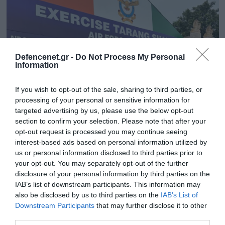
Defencenet.gr -
Do Not Process My Personal
Information
If you wish to opt-out of the sale, sharing to third parties, or
processing of your personal or sensitive information for
targeted advertising by us, please use the below opt-out
section to confirm your selection. Please note that after your
opt-out request is processed you may continue seeing
17.09.2024 | 11:57
interest-based ads based on personal information utilized by
Η 336 Μοίρα της 116 Πτέρυγας Μάχης
us or personal information disclosed to third parties prior to
συμμετείχε στην άσκηση «Tarang Shakti 24»
your opt-out. You may separately opt-out of the further
στην Ινδία (φώτο)
disclosure of your personal information by third parties on the
IAB’s list of downstream participants. This information may
Η άσκηση διεξήχθη από τις 29 Αυγούστου έως και τις
also be disclosed by us to third parties on the
IAB’s List of
14 Σεπτεμβρίου, στην αεροπορική βάση «Jodhpur»
Downstream Participants
that may further disclose it to other
third parties.