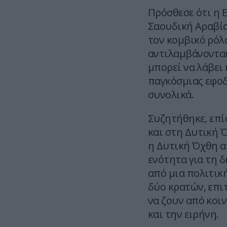
Πρόσθεσε ότι η 
Σαουδική Αραβία
τον κομβικό ρόλ
αντιλαμβάνονται
μπορεί να λάβει 
παγκόσμιας εφοδ
συνολικά.
Συζητήθηκε, επί
και στη Δυτική Ό
η Δυτική Όχθη α
ενότητα για τη 
από μια πολιτικ
δύο κρατών, επι
να ζουν από κοι
και την ειρήνη.