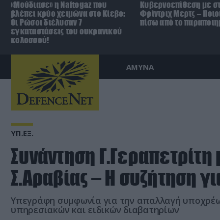
«Μούδιασε» η Naftogaz που
Κυβερνοεπίθεση με στ
βλέπει κρύο χειμώνα στο Κίεβο:
Φρίντριχ Μερτς – Ποιο
Οι Ρώσοι διέλυσαν 7
πίσω από το παραποιη
εγκαταστάσεις του ουκρανικού
κολοσσού!
ΑΜΥΝΑ
ΥΠ.ΕΞ.
Συνάντηση Γ.Γεραπετρίτη μ
Σ.Αραβίας – Η συζήτηση γι
Υπεγράφη συμφωνία για την απαλλαγή υποχρέω
υπηρεσιακών και ειδικών διαβατηρίων