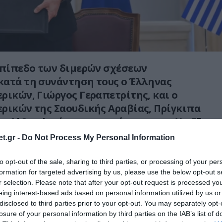
επίπεδο των διμερών σχέσεων
κατά τη συνάντηση τους ο Έλληνας
ρικών, Γιώργος Γεραπετρίτης, και ο
ρικών της Σαουδικής Αραβίας, Πρίγκιπα
an Al Saud, σήμερα το απόγευμα στο Υπ.Εξ.
από τις κοινές δηλώσεις των δυο Υπ.Εξ.,
t.gr -
Do Not Process My Personal Information
ωνία για την απαλλαγή υποχρέωσης
δου για κατόχους διπλωματικών,
to opt-out of the sale, sharing to third parties, or processing of your per
formation for targeted advertising by us, please use the below opt-out s
ι ειδικών διαβατηρίων, ενώ ο Έλληνας
r selection. Please note that after your opt-out request is processed y
λώσεις του έκανε και μια αναφορά στην
eing interest-based ads based on personal information utilized by us or
υ Γιώργου Δώνη ως προπονητή της
disclosed to third parties prior to your opt-out. You may separately opt-
 ποδοσφαίρου της Σαουδικής Αραβίας.
losure of your personal information by third parties on the IAB’s list of