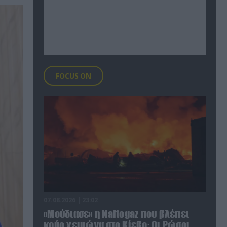
FOCUS ON
07.08.2026 | 23:02
«Μούδιασε» η Naftogaz που βλέπει
κρύο χειμώνα στο Κίεβο: Οι Ρώσοι