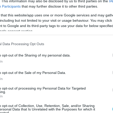
. This information may also be disclosed by us to third parties on the
IA
Participants
that may further disclose it to other third parties.
ς εκκινώντας στις δηλώσεις του εγκωμίασε το
ραβα ομολόγου του στην ευρύτερη περιοχή,
 that this website/app uses one or more Google services and may gath
including but not limited to your visit or usage behaviour. You may click 
στην οικουμενική διπλωματία, όπως είπε, και
 to Google and its third-party tags to use your data for below specifi
Σαουδική Αραβία «για τη μεγάλη προσπάθεια
ogle consent section.
άλλει, έτσι ώστε να λυθούν συνέπειες του
ή τη στιγμή μαίνεται στην ευρύτερη περιοχή
l Data Processing Opt Outs
λι την οδό της ειρήνης και της ευημερίας.
πάθειες αυτές να ευδοκιμήσουν το
o opt-out of the Sharing of my personal data.
In
νατό».
o opt-out of the Sale of my Personal Data.
νας Υπ.Εξ. είχαν μια εκτενή ανταλλαγή
In
 κατάσταση στην ευρύτερη Μέση Ανατολή,
παράστασή της Ελλάδας στη Σαουδική Αραβία
to opt-out of processing my Personal Data for Targeted
ing.
ου Κόλπου και σημείωσε ότι η χώρα μας
In
τως την αλληλεγγύη της προς τη Σαουδική
o opt-out of Collection, Use, Retention, Sale, and/or Sharing
ιμερές, όσο και σε πολυμερές επίπεδο, στο
ersonal Data that Is Unrelated with the Purposes for which it
lected.