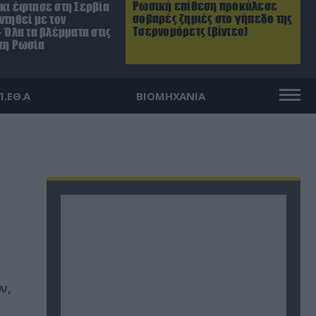
Ρωσική επίθεση προκάλεσε
σκι έφτασε στη Σερβία
σοβαρές ζημιές στο γήπεδο της
ντηθεί με τον
Τσερνομόρετς (βίντεο)
– Όλα τα βλέμματα στις
 τη Ρωσία
Π.ΕΘ.Α
ΒΙΟΜΗΧΑΝΙΑ
ν,