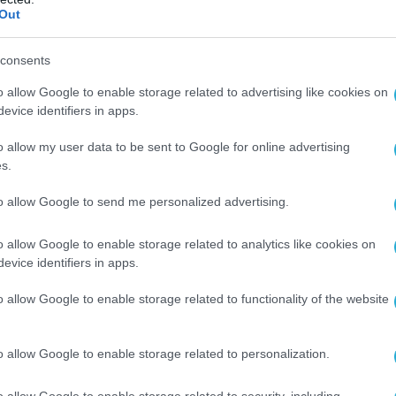
ρωπαϊκής Ένωσης, των Οργανισμών Ηνωμένων
Out
consents
 ο σεβασμός στο διεθνές δίκαιο πρέπει να
o allow Google to enable storage related to advertising like cookies on
 ενώ η προστασία των κρίσιμων πολιτικών
evice identifiers in apps.
οιαδήποτε μορφή απειλής αποτελεί ύψιστη
α όλους»
τόνισε ο κ.Γεραπετρίτης εξαίροντας
o allow my user data to be sent to Google for online advertising
s.
όλο της Σαουδικής Αραβίας στην κατάσταση, η
ι σε σχέση με τις διαδικασίες ειρήνευσης,
to allow Google to send me personalized advertising.
 τον ομόλογο του για την οργάνωση των
αναπατρισμού από τη Σαουδική Αραβία και
o allow Google to enable storage related to analytics like cookies on
όλπου των Ελλήνων που είχαν εγκλωβιστεί
evice identifiers in apps.
o allow Google to enable storage related to functionality of the website
ε θερμά για τη βοήθειά σας, αξιότιμε κύριε
 επιστρέψουν ασφαλείς οι συμπατριώτες μας
o allow Google to enable storage related to personalization.
Αραβία και από την περιοχή κάτω από
o allow Google to enable storage related to security, including