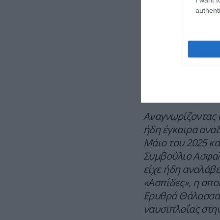
εξαιρετικά δύσκ
authenti
πρόσθεσε:
«Τόνισα επίσης σ
προστασίας της ε
δεν αφορά μόνο τ
με την ειρήνη και
ασφάλεια, με την
Αναγνωρίζοντας α
ήδη έγκαιρα αναδ
Μάιο του 2025 κα
Συμβούλιο Ασφαλ
είχε ήδη αναλάβε
«Ασπίδες», η οποί
Ερυθρά Θάλασσα γ
ναυσιπλοΐας στην