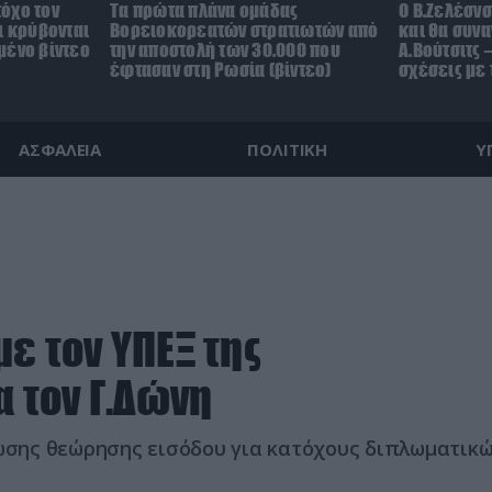
όχο τον
Τα πρώτα πλάνα ομάδας
Ο Β.Ζελέσν
ι κρύβονται
Βορειοκορεατών στρατιωτών από
και θα συνα
μένο βίντεο
την αποστολή των 30.000 που
Α.Βούτσιτς 
έφτασαν στη Ρωσία (βίντεο)
σχέσεις με
ΑΣΦΑΛΕΙΑ
ΠΟΛΙΤΙΚΗ
Υ
ε τον ΥΠΕΞ της
α τον Γ.Δώνη
σης θεώρησης εισόδου για κατόχους διπλωματικώ