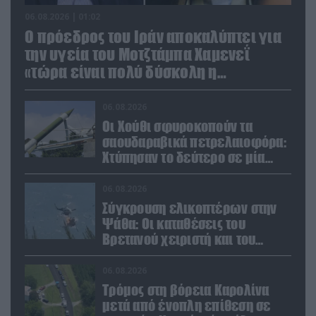
06.08.2026 | 01:02
Ο πρόεδρος του Ιράν αποκαλύπτει για
την υγεία του Μοτζτάμπα Χαμενεΐ
«τώρα είναι πολύ δύσκολη η
επικοινωνία»
06.08.2026
Οι Χούθι σφυροκοπούν τα
σαουδαραβικά πετρελαιοφόρα:
Χτύπησαν το δεύτερο σε μία
ημέρα στην Ερυθρά Θάλασσα
06.08.2026
Σύγκρουση ελικοπτέρων στην
Ψάθα: Οι καταθέσεις του
Βρετανού χειριστή και του
Έλληνα πιλότου από το δεύτερο
μέσο
06.08.2026
Τρόμος στη βόρεια Καρολίνα
μετά από ένοπλη επίθεση σε