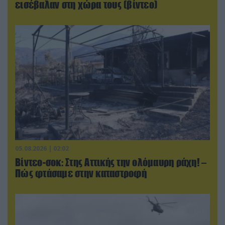
εισέβαλαν στη χώρα τους (βίντεο)
05.08.2026 | 02:02
Βίντεο-σοκ: Στης Αττικής την ολόμαυρη ράχη! –
Πώς φτάσαμε στην καταστροφή