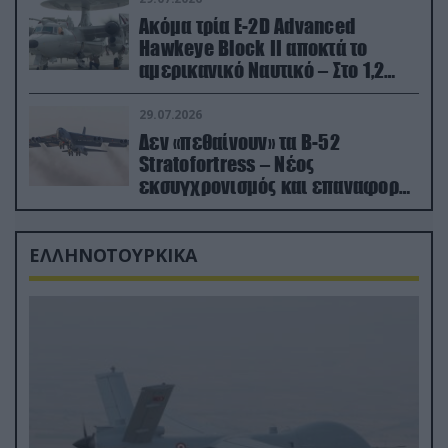
Ακόμα τρία E-2D Advanced
Hawkeye Block II αποκτά το
αμερικανικό Ναυτικό – Στο 1,2
δισ.δολάρια το κόστος
29.07.2026
Δεν «πεθαίνουν» τα Β-52
Stratofortress – Νέος
εκσυγχρονισμός και επαναφορά
από τα «νεκροταφεία»
ΕΛΛΗΝΟΤΟΥΡΚΙΚΑ