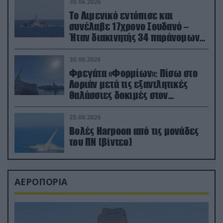
30.06.2026
Το Λιμενικό εντόπισε και
συνέλαβε 17χρονο Σουδανό –
Ήταν διακινητής 34 παράνομων
μεταναστών
30.06.2026
Φρεγάτα «Φορμίων»: Πίσω στο
Λοριάν μετά τις εξαντλητικές
θαλάσσιες δοκιμές στον
απαιτητικό Βισκαϊκό
25.06.2026
Βολές Harpoon από τις μονάδες
του ΠΝ (βίντεο)
ΑΕΡΟΠΟΡΙΑ