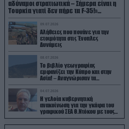
αδύναμοι στρατιωτικά – Σήμερα είναι η
Τουρκία γιατί δεν πήρε τα F-35!»
(βίντεο)
09.07.2026
Αλήθειες που πονάνε για την
ετοιμότητα στις Ένοπλες
Δυνάμεις
08.07.2026
Το βιβλίο γεωγραφίας
εμφανίζει την Κύπρο και στην
Ασία! – Αναγνώρισαν τα
κατεχόμενα; (φωτο)
04.07.2026
Η γελοία κυβερνητική
ανακοίνωση για την γκάφα του
γραφικού ΣΕΑ Θ.Ντόκου με τους
Ρώσους φαρσέρ