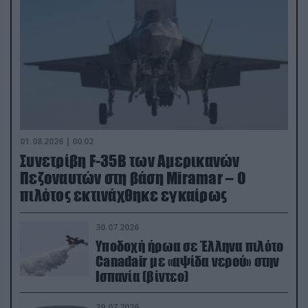
01.08.2026 | 00:02
Συνετρίβη F-35B των Αμερικανών
Πεζοναυτών στη βάση Miramar – Ο
πιλότος εκτινάχθηκε εγκαίρως
30.07.2026
Υποδοχή ήρωα σε Έλληνα πιλότο
Canadair με «αψίδα νερού» στην
Ισπανία (βίντεο)
29.07.2026