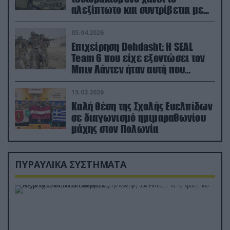
αλεξίπτωτο και συντρίβεται με
ορμή στο έδαφος (βίντεο)
05.04.2026
Επιχείρηση Dehdasht: Η SEAL
Team 6 που είχε εξοντώσει τον
Μπιν Λάντεν ήταν αυτή που
διέσωσε τον πιλότο του F-15
15.02.2026
Καλή θέση της Σχολής Ευελπίδων
σε διαγωνισμό ημιμαραθωνίου
μάχης στον Πολωνία
ΠΥΡΑΥΛΙΚΑ ΣΥΣΤΗΜΑΤΑ