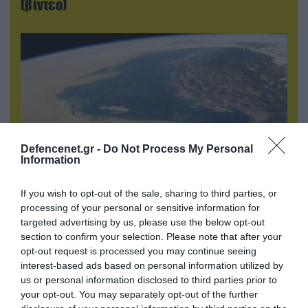
(βίντεο)
Defencenet.gr -
Do Not Process My Personal
Information
If you wish to opt-out of the sale, sharing to third parties, or
05.08.2026 | 22:02
processing of your personal or sensitive information for
Το Ομάν συμφώνησε ότι τα Στενά του Ορμούζ
targeted advertising by us, please use the below opt-out
είναι υπό ιρανική κυριαρχία και επιτεύχθηκε
section to confirm your selection. Please note that after your
συμφωνία
opt-out request is processed you may continue seeing
interest-based ads based on personal information utilized by
us or personal information disclosed to third parties prior to
your opt-out. You may separately opt-out of the further
ΠΟΛΙΤΙΚΗ