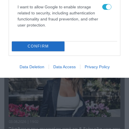
I want to allow Google to enable storage
related to security, including authentication
04.08.2026 | 12:02
functionality and fraud prevention, and other
user protection.
O διευθυντής του OPEN προσπαθεί να τα
«μαζέψει» για τη δημοσιογράφο που γέλασε
σε ρεπορτάζ για τις φωτιές
CONFIRM
Data Deletion
Data Access
Privacy Policy
03.08.2026 | 19:02