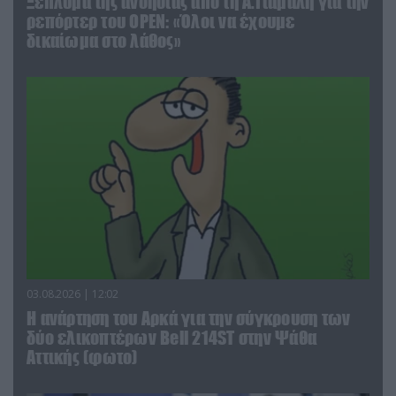
Ξέπλυμα της ανοησίας από τη Α.Γιάμαλη για την
ρεπόρτερ του ΟΡΕΝ: «Όλοι να έχουμε
δικαίωμα στο λάθος»
03.08.2026 | 12:02
Η ανάρτηση του Αρκά για την σύγκρουση των
δύο ελικοπτέρων Bell 214ST στην Ψάθα
Αττικής (φωτο)