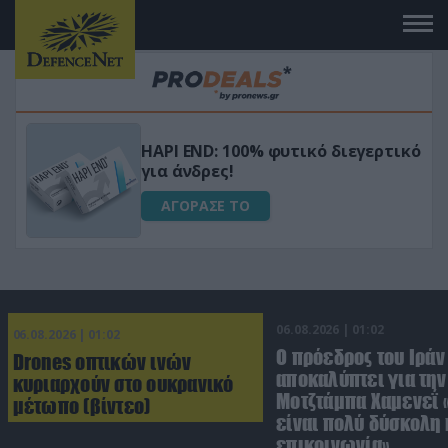
Μεταμόρφωσε τον κήπο σου με το
ικό
Ultra Box Μίνι Αλυσοπρίονο με
μπαταρία λιθίου
ΑΓΟΡΑΣΕ ΤΟ
06.08.2026 | 01:02
06.08.2026 | 01:02
Ο πρόεδρος του Ιράν
Drones οπτικών ινών
αποκαλύπτει για την
κυριαρχούν στο ουκρανικό
Μοτζτάμπα Χαμενεΐ 
μέτωπο (βίντεο)
είναι πολύ δύσκολη 
επικοινωνία»