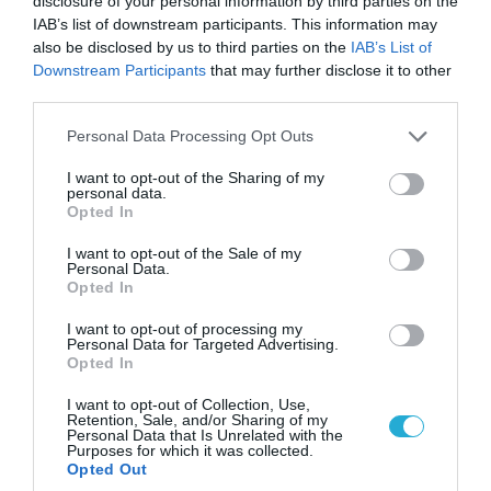
disclosure of your personal information by third parties on the
IAB’s list of downstream participants. This information may
also be disclosed by us to third parties on the
IAB’s List of
Downstream Participants
that may further disclose it to other
third parties.
Please note that this website/app uses one or more Google
Personal Data Processing Opt Outs
services and may gather and store information including but
not limited to your visit or usage behaviour. You may click to
I want to opt-out of the Sharing of my
personal data.
grant or deny consent to Google and its third-party tags to
Opted In
use your data for below specified purposes in below Google
consent section.
I want to opt-out of the Sale of my
Personal Data.
Opted In
04.08.2026 | 15:02
Αυτή την ώρα το τελευταίο «αντίο» στον πρώην
I want to opt-out of processing my
υπουργό Ι.Βαρβιτσιώτη (φωτο)
Personal Data for Targeted Advertising.
Opted In
I want to opt-out of Collection, Use,
Retention, Sale, and/or Sharing of my
Personal Data that Is Unrelated with the
Purposes for which it was collected.
Opted Out