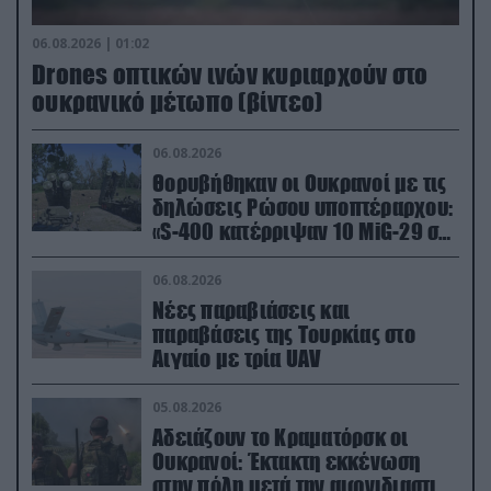
06.08.2026 | 01:02
Drones οπτικών ινών κυριαρχούν στο
ουκρανικό μέτωπο (βίντεο)
06.08.2026
Θορυβήθηκαν οι Ουκρανοί με τις
δηλώσεις Ρώσου υποπτέραρχου:
«S-400 κατέρριψαν 10 MiG-29 σε
μόλις μια μέρα!»
06.08.2026
Νέες παραβιάσεις και
παραβάσεις της Τουρκίας στο
Αιγαίο με τρία UAV
05.08.2026
Αδειάζουν το Κραματόρσκ οι
Ουκρανοί: Έκτακτη εκκένωση
στην πόλη μετά την αιφνιδιαστική