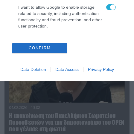
04.08.2026 | 15:02
I want to allow Google to enable storage
related to security, including authentication
Αυτή την ώρα το τελευταίο «αντίο» στον πρώην
functionality and fraud prevention, and other
υπουργό Ι.Βαρβιτσιώτη (φωτο)
user protection.
CONFIRM
Data Deletion
Data Access
Privacy Policy
04.08.2026 | 13:02
Η ανακοίνωση του Πανελλήνιου Σωματείου
Πυροσβεστών για την δημοσιογράφο του OPEN
που γέλασε στη φωτιά