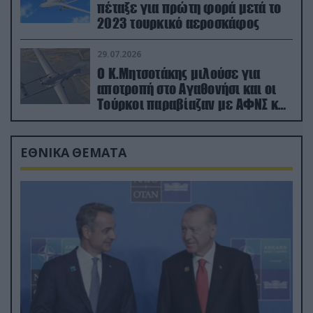
πέταξε για πρώτη φορά μετά το
2023 τουρκικό αεροσκάφος
29.07.2026
Ο Κ.Μητσοτάκης μιλούσε για
αποτροπή στο Αγαθονήσι και οι
Τούρκοι παραβίαζαν με ΑΦΝΣ και
drone
ΕΘΝΙΚΑ ΘΕΜΑΤΑ