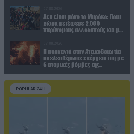
μισθοφόρους – Δείτε βίντεο
07.08.2026
Δεν είναι μόνο το Μαρόκο: Ποια
χώρα μετέφερε 2.000
παράνομους αλλοδαπούς και με
ναρκωτικά στην Ισπανία
(βίντεο)
07.08.2026
Η πυρκαγιά στην Αττικοβοιωτία
απελευθέρωσε ενέργεια ίση με
6 ατομικές βόμβες της
Χιροσίμα!
POPULAR 24H