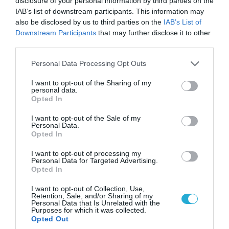
disclosure of your personal information by third parties on the
IAB’s list of downstream participants. This information may
also be disclosed by us to third parties on the
IAB’s List of
Downstream Participants
that may further disclose it to other
third parties.
Please note that this website/app uses one or more Google
Personal Data Processing Opt Outs
services and may gather and store information including but
not limited to your visit or usage behaviour. You may click to
I want to opt-out of the Sharing of my
personal data.
grant or deny consent to Google and its third-party tags to
Opted In
06.08.2026 | 14:02
use your data for below specified purposes in below Google
consent section.
«Επιχείρηση ελεύθερα πεζοδρόμια» στην
I want to opt-out of the Sale of my
Personal Data.
Αθήνα: Απομακρύνθηκαν παράνομα
Opted In
αντικείμενα από κοινόχρηστους χώρους
I want to opt-out of processing my
Personal Data for Targeted Advertising.
Opted In
I want to opt-out of Collection, Use,
Retention, Sale, and/or Sharing of my
Personal Data that Is Unrelated with the
Purposes for which it was collected.
Opted Out