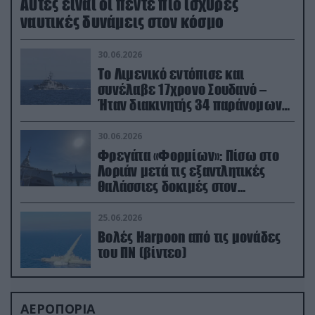
Aυτές είναι οι πέντε πιο ισχυρές
ναυτικές δυνάμεις στον κόσμο
30.06.2026
Το Λιμενικό εντόπισε και
συνέλαβε 17χρονο Σουδανό –
Ήταν διακινητής 34 παράνομων
μεταναστών
30.06.2026
Φρεγάτα «Φορμίων»: Πίσω στο
Λοριάν μετά τις εξαντλητικές
θαλάσσιες δοκιμές στον
απαιτητικό Βισκαϊκό
25.06.2026
Βολές Harpoon από τις μονάδες
του ΠΝ (βίντεο)
ΑΕΡΟΠΟΡΙΑ