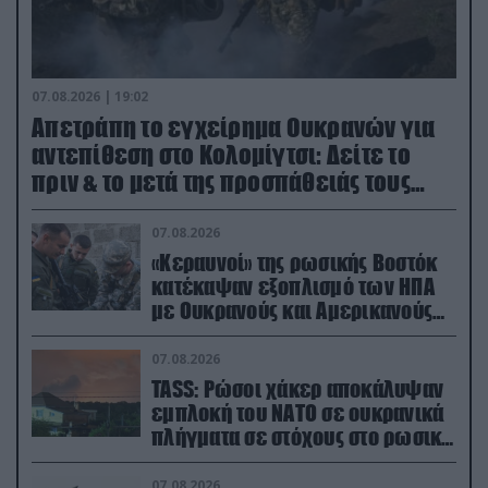
07.08.2026 | 19:02
Απετράπη το εγχείρημα Ουκρανών για
αντεπίθεση στο Κολομίγτσι: Δείτε το
πριν & το μετά της προσπάθειάς τους
(βίντεο)
07.08.2026
«Κεραυνοί» της ρωσικής Βοστόκ
κατέκαψαν εξοπλισμό των ΗΠΑ
με Ουκρανούς και Αμερικανούς
μισθοφόρους – Δείτε βίντεο
07.08.2026
TASS: Ρώσοι χάκερ αποκάλυψαν
εμπλοκή του ΝΑΤΟ σε ουκρανικά
πλήγματα σε στόχους στο ρωσικό
έδαφος!
07.08.2026