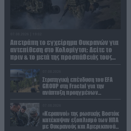
07.08.2026 | 19:02
Απετράπη το εγχείρημα Ουκρανών για
αντεπίθεση στο Κολομίγτσι: Δείτε το
πριν & το μετά της προσπάθειάς τους
(βίντεο)
07.08.2026
Στρατηγική επένδυση του EFA
GROUP στη Fractal για την
ανάπτυξη προηγμένων
αμυντικών τεχνολογιών σε
Ελλάδα και Κύπρο
07.08.2026
«Κεραυνοί» της ρωσικής Βοστόκ
κατέκαψαν εξοπλισμό των ΗΠΑ
με Ουκρανούς και Αμερικανούς