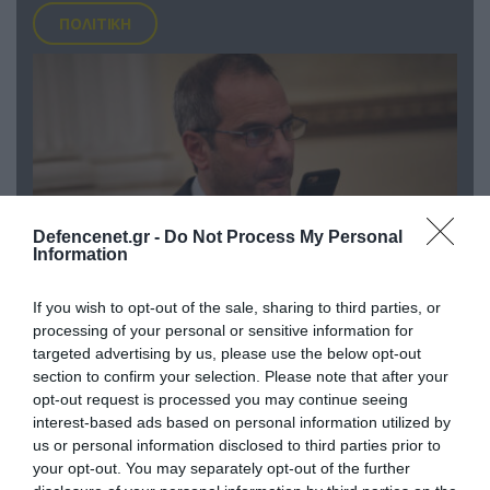
ΠΟΛΙΤΙΚΗ
Defencenet.gr -
Do Not Process My Personal
Information
If you wish to opt-out of the sale, sharing to third parties, or
07.08.2026 | 20:02
processing of your personal or sensitive information for
Ο Γιάννης Αλαφούζος «τέλειωσε» τον
targeted advertising by us, please use the below opt-out
Κωνσταντίνο Ζούλα από τον ΣΚΑΪ – Ο λόγος της
section to confirm your selection. Please note that after your
απομάκρυνσής του
opt-out request is processed you may continue seeing
interest-based ads based on personal information utilized by
us or personal information disclosed to third parties prior to
your opt-out. You may separately opt-out of the further