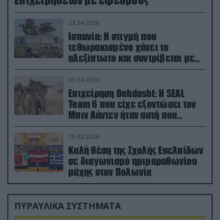
23.04.2026
Ισπανία: Η στιγμή που
τεθωρακισμένο χάνει το
αλεξίπτωτο και συντρίβεται με
ορμή στο έδαφος (βίντεο)
05.04.2026
Επιχείρηση Dehdasht: Η SEAL
Team 6 που είχε εξοντώσει τον
Μπιν Λάντεν ήταν αυτή που
διέσωσε τον πιλότο του F-15
15.02.2026
Καλή θέση της Σχολής Ευελπίδων
σε διαγωνισμό ημιμαραθωνίου
μάχης στον Πολωνία
ΠΥΡΑΥΛΙΚΑ ΣΥΣΤΗΜΑΤΑ