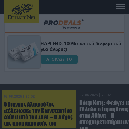
Μεταμόρφωσε τον κήπο σου με το
ικό
Ultra Box Μίνι Αλυσοπρίονο με
μπαταρία λιθίου
ΑΓΟΡΑΣΕ ΤΟ
07.08.2026 | 20:02
07.08.2026 | 20:02
Νόαμ Κατς: Φεύγει α
Ο Γιάννης Αλαφούζος
Ελλάδα ο Ισραηλινό
«τέλειωσε» τον Κωνσταντίνο
στην Αθήνα – Η
Ζούλα από τον ΣΚΑΪ – Ο λόγος
αποχαιρετιστήρια α
της απομάκρυνσής του
του