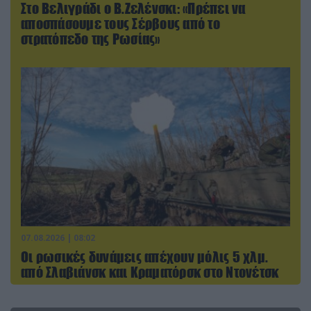
Στο Βελιγράδι ο Β.Ζελένσκι: «Πρέπει να
αποσπάσουμε τους Σέρβους από το
στρατόπεδο της Ρωσίας»
07.08.2026 | 08:02
Οι ρωσικές δυνάμεις απέχουν μόλις 5 χλμ.
από Σλαβιάνσκ και Κραματόρσκ στο Ντονέτσκ