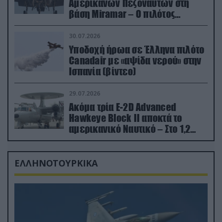
Αμερικανών Πεζοναυτών στη
βάση Miramar – Ο πιλότος
εκτινάχθηκε εγκαίρως
30.07.2026
Υποδοχή ήρωα σε Έλληνα πιλότο
Canadair με «αψίδα νερού» στην
Ισπανία (βίντεο)
29.07.2026
Ακόμα τρία E-2D Advanced
Hawkeye Block II αποκτά το
αμερικανικό Ναυτικό – Στο 1,2
δισ.δολάρια το κόστος
ΕΛΛΗΝΟΤΟΥΡΚΙΚΑ