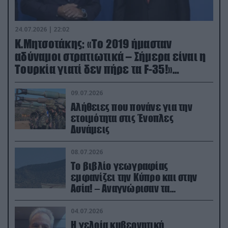
24.07.2026 | 22:02
Κ.Μητσοτάκης: «Το 2019 ήμασταν
αδύναμοι στρατιωτικά – Σήμερα είναι η
Τουρκία γιατί δεν πήρε τα F-35!»
(βίντεο)
09.07.2026
Αλήθειες που πονάνε για την
ετοιμότητα στις Ένοπλες
Δυνάμεις
08.07.2026
Το βιβλίο γεωγραφίας
εμφανίζει την Κύπρο και στην
Ασία! – Αναγνώρισαν τα
κατεχόμενα; (φωτο)
04.07.2026
Η γελοία κυβερνητική