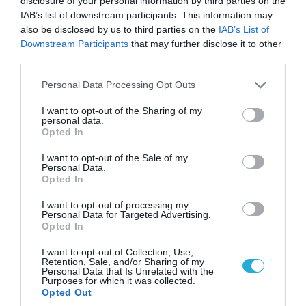
disclosure of your personal information by third parties on the
IAB’s list of downstream participants. This information may
also be disclosed by us to third parties on the
IAB’s List of
04.08.2026 | 15:02
Downstream Participants
that may further disclose it to other
Αυτή την ώρα το τελευταίο «αντίο» στον πρώην
third parties.
υπουργό Ι.Βαρβιτσιώτη (φωτο)
Please note that this website/app uses one or more Google
Personal Data Processing Opt Outs
services and may gather and store information including but
not limited to your visit or usage behaviour. You may click to
I want to opt-out of the Sharing of my
personal data.
grant or deny consent to Google and its third-party tags to
Opted In
use your data for below specified purposes in below Google
consent section.
I want to opt-out of the Sale of my
Personal Data.
Opted In
I want to opt-out of processing my
Personal Data for Targeted Advertising.
Opted In
I want to opt-out of Collection, Use,
Retention, Sale, and/or Sharing of my
04.08.2026 | 13:02
Personal Data that Is Unrelated with the
Purposes for which it was collected.
Η ανακοίνωση του Πανελλήνιου Σωματείου
Opted Out
Πυροσβεστών για την δημοσιογράφο του OPEN