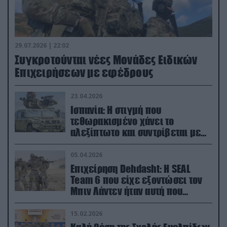
29.07.2026 | 22:02
Συγκροτούνται νέες Μονάδες Ειδικών
Επιχειρήσεων με εφέδρους
23.04.2026
Ισπανία: Η στιγμή που
τεθωρακισμένο χάνει το
αλεξίπτωτο και συντρίβεται με
ορμή στο έδαφος (βίντεο)
05.04.2026
Επιχείρηση Dehdasht: Η SEAL
Team 6 που είχε εξοντώσει τον
Μπιν Λάντεν ήταν αυτή που
διέσωσε τον πιλότο του F-15
15.02.2026