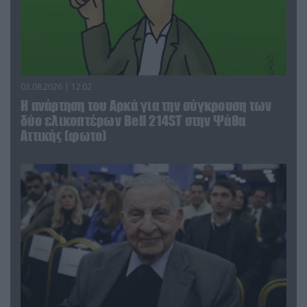
03.08.2026 | 12:02
Η ανάρτηση του Αρκά για την σύγκρουση των
δύο ελικοπτέρων Bell 214ST στην Ψάθα
Αττικής (φωτο)