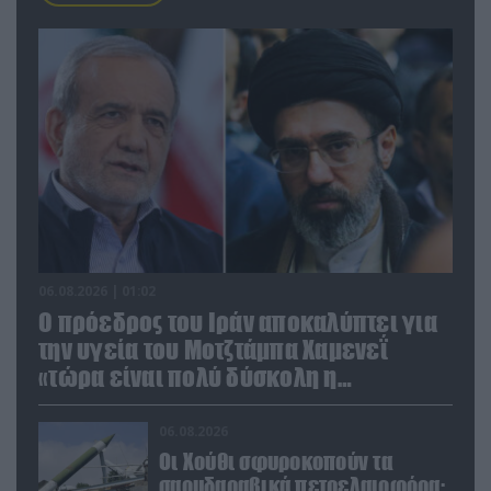
06.08.2026 | 01:02
Ο πρόεδρος του Ιράν αποκαλύπτει για
την υγεία του Μοτζτάμπα Χαμενεΐ
«τώρα είναι πολύ δύσκολη η
επικοινωνία»
06.08.2026
Οι Χούθι σφυροκοπούν τα
σαουδαραβικά πετρελαιοφόρα: