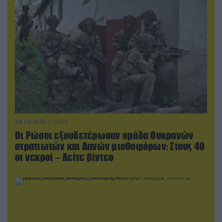
04.08.2026 | 22:02
Οι Ρώσοι εξουδετέρωσαν ομάδα Ουκρανών
στρατιωτών και Δανών μισθοφόρων: Στους 40
οι νεκροί – Δείτε βίντεο