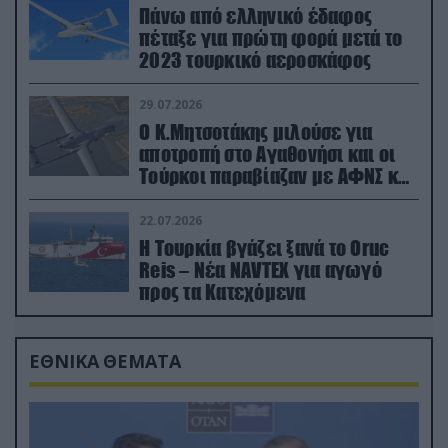
Πάνω από ελληνικό έδαφος
πέταξε για πρώτη φορά μετά το
2023 τουρκικό αεροσκάφος
29.07.2026
Ο Κ.Μητσοτάκης μιλούσε για
αποτροπή στο Αγαθονήσι και οι
Τούρκοι παραβίαζαν με ΑΦΝΣ και
drone
22.07.2026
Η Τουρκία βγάζει ξανά το Oruc
Reis – Νέα NAVTEX για αγωγό
προς τα Κατεχόμενα
ΕΘΝΙΚΑ ΘΕΜΑΤΑ