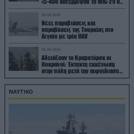
«S-400 κατέρριψαν 10 MiG-29 σε
μόλις μια μέρα!»
06.08.2026
Νέες παραβιάσεις και
παραβάσεις της Τουρκίας στο
Αιγαίο με τρία UAV
05.08.2026
Αδειάζουν το Κραματόρσκ οι
Ουκρανοί: Έκτακτη εκκένωση
στην πόλη μετά την αιφνιδιαστική
προώθηση των Ρώσων (βίντεο)
ΝΑΥΤΙΚΟ