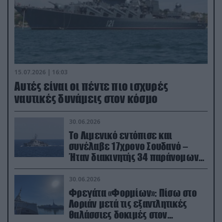
15.07.2026 | 16:03
Aυτές είναι οι πέντε πιο ισχυρές
ναυτικές δυνάμεις στον κόσμο
30.06.2026
Το Λιμενικό εντόπισε και
συνέλαβε 17χρονο Σουδανό –
Ήταν διακινητής 34 παράνομων
μεταναστών
30.06.2026
Φρεγάτα «Φορμίων»: Πίσω στο
Λοριάν μετά τις εξαντλητικές
θαλάσσιες δοκιμές στον