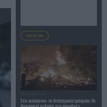
FOCUS ON
08.08.2026 | 01:02
Στο «κόκκινο» το Ντνιπροπετρόφσκ: Οι
Ουκρανοί μιλούν για σφοδρές