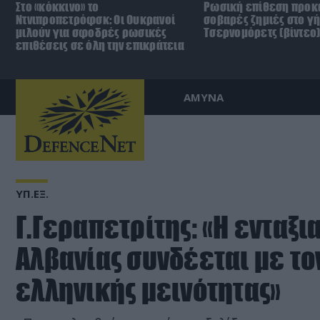
Στο «κόκκινο» το
Ρωσική επίθεση προκ
Ντνιπροπετρόφσκ: Οι Ουκρανοί
σοβαρές ζημιές στο γ
μιλούν για σφοδρές ρωσικές
Τσερνομόρετς (βίντεο
επιθέσεις σε όλη την επικράτεια
ΑΜΥΝΑ
ΥΠ.ΕΞ.
Γ.Γεραπετρίτης: «Η ενταξι
Αλβανίας συνδέεται με το
ελληνικής μεινότητας»