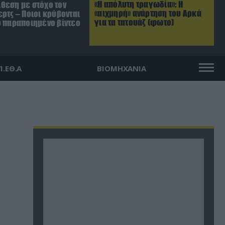
«Η απόλυτη τραγωδία»: Η
θεση με στόχο τον
«αιχμηρή» ανάρτηση του Αρκά
ρτς – Ποιοι κρύβονται
για τα τατουάζ (φωτο)
ο παραποιημένο βίντεο
Π.ΕΘ.Α
ΒΙΟΜΗΧΑΝΙΑ