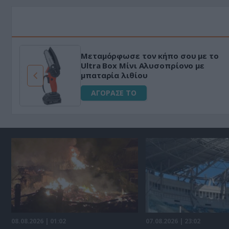
Φριτέζα Αέρος 8Lt με ψηφιακό
έλεγχο για Υγιεινό Μαγείρεμα
Χωρίς Λάδι 1650W
ΑΓΟΡΑΣΕ ΤΟ
08.08.2026 | 01:02
07.08.2026 | 23:02