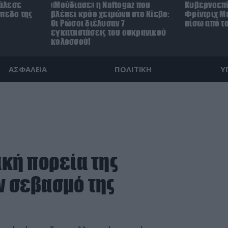
άλεσε
«Μούδιασε» η Naftogaz που
Κυβερνοεπί
ήπεδο της
βλέπει κρύο χειμώνα στο Κίεβο:
Φρίντριχ Με
)
Οι Ρώσοι διέλυσαν 7
πίσω από τ
εγκαταστάσεις του ουκρανικού
κολοσσού!
ΑΣΦΑΛΕΙΑ
ΠΟΛΙΤΙΚΗ
Υ
ακή πορεία της
ν σεβασμό της