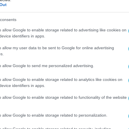
Out
απραγματεύσεων.
consents
o allow Google to enable storage related to advertising like cookies on
evice identifiers in apps.
o allow my user data to be sent to Google for online advertising
s.
to allow Google to send me personalized advertising.
o allow Google to enable storage related to analytics like cookies on
evice identifiers in apps.
o allow Google to enable storage related to functionality of the website
o allow Google to enable storage related to personalization.
Ο ΑΡΘΡΟ
o allow Google to enable storage related to security, including