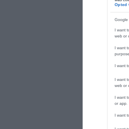
Opted 
πορείας των δι
Google 
I want t
web or d
I want t
purpose
I want 
I want t
web or d
I want t
or app.
I want t
ΣΧΟΛΙΑΣΤΕ Τ
I want t