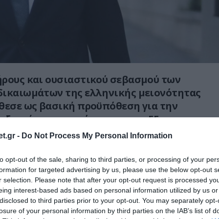
ήρους και ουσιαστικού σεβασμού των
δικαιωμάτων της ελληνικής μειονότητας
θεσε ως βασική προϋπόθεση για την
αξιακής της πορείας προς την ΕΕ ο
ρικών, Γιώργος Γεραπετρίτης.
t.gr -
Do Not Process My Personal Information
υλή, ο υπουργός υπογράμμισε ότι η Αθήνα
to opt-out of the sale, sharing to third parties, or processing of your per
νά τις εξελίξεις στις περιοχές όπου ζει η
formation for targeted advertising by us, please use the below opt-out s
τητα, επισημαίνοντας πως η Ελλάδα
r selection. Please note that after your opt-out request is processed y
eing interest-based ads based on personal information utilized by us or
τάσταση
«επαγρύπνησης»
και θα αξιολογεί
disclosed to third parties prior to your opt-out. You may separately opt-
Αλβανίας με βάση συγκεκριμένα και
losure of your personal information by third parties on the IAB’s list of