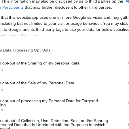
ελέσματα.
. This information may also be disclosed by us to third parties on the
IA
Participants
that may further disclose it to other third parties.
 ευρωπαϊκή πορεία της Αλβανίας δεν μπορεί
 that this website/app uses one or more Google services and may gath
χωρίς ουσιαστική εφαρμογή των δεσμεύσεων
including but not limited to your visit or usage behaviour. You may click 
ν προστασία ιδιοκτησιακών δικαιωμάτων,
 to Google and its third-party tags to use your data for below specifi
ogle consent section.
η τυπική νομοθετική συμμόρφωση δεν επαρκεί
ται από πρακτική εφαρμογή.
l Data Processing Opt Outs
 σημείωσε επίσης ότι η Αθήνα έχει
o opt-out of the Sharing of my personal data.
ς προς τα Τίρανα πως η πρόοδος στα
In
αια εξαρτάται από απτά αποτελέσματα στο
 ζητήματα που αφορούν τις περιουσίες και τα
o opt-out of the Sale of my Personal Data.
μειονότητας.
In
to opt-out of processing my Personal Data for Targeted
ήμανε ότι οι αποφάσεις για το κλείσιμο των
ing.
In
ενταξιακή διαδικασία της Αλβανίας απαιτούν
 των κρατών-μελών, γεγονός που δίνει στην
o opt-out of Collection, Use, Retention, Sale, and/or Sharing
ersonal Data that Is Unrelated with the Purposes for which it
ό θεσμικό ρόλο στη διαμόρφωση της τελικής
lected.