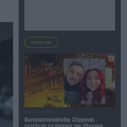
FOCUS ON
07.08.2026 | 08:02
Κωνσταντινούπολη: 35χρονος
εκτέλεσε εν ψυχρώ την 26χρονη