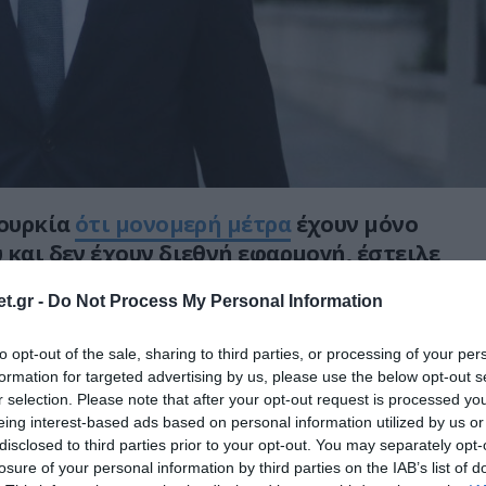
ουρκία
ότι μονομερή μέτρα
έχουν μόνο
 και δεν έχουν διεθνή εφαρμογή, έστειλε
ργός Εξωτερικών Γιώργος
t.gr -
Do Not Process My Personal Information
ατά τη διάρκεια συζήτησης στο συνέδριο
ion Summit που διοργανώνουν οι Financial
to opt-out of the sale, sharing to third parties, or processing of your per
αθημερινή».
formation for targeted advertising by us, please use the below opt-out s
r selection. Please note that after your opt-out request is processed y
 αναφορές από τη γειτονική χώρα για το
eing interest-based ads based on personal information utilized by us or
disclosed to third parties prior to your opt-out. You may separately opt-
ετοιμάζει η τουρκική κυβέρνηση στο πλαίσιο
losure of your personal information by third parties on the IAB’s list of
α την «Γαλάζια Πατρίδα»,
ο Έλληνας