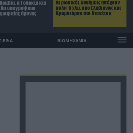
Οι ρωσικές δυνάμεις απέχουν
Αραβία, η Τουρκία και
μόλις 5 χλμ. από Σλαβιάνσκ και
ν θα υπογράψουν
Κραματόρσκ στο Ντονέτσκ
μοιβαίας άμυνας
Π.ΕΘ.Α
ΒΙΟΜΗΧΑΝΙΑ