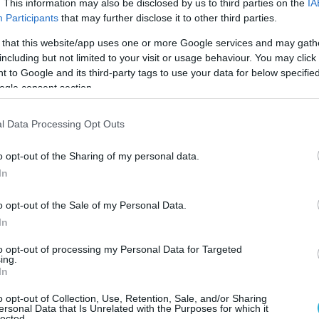
. This information may also be disclosed by us to third parties on the
IA
ρικών ανέφερε επίσης ότι η Αθήνα
Participants
that may further disclose it to other third parties.
αντήσεις για όλα τα πιθανά σενάρια…
 that this website/app uses one or more Google services and may gath
including but not limited to your visit or usage behaviour. You may click 
ντως διπλωματικές πηγές αναφέρουν ότι η
 to Google and its third-party tags to use your data for below specifi
στήσει σαφείς στην Άγκυρα τις ανησυχίες της
ogle consent section.
 κινήσεις δεν συμβάλουν στο κλίμα των ήρεμων
περίπτωση σημείωναν οι ίδιες πηγές η
l Data Processing Opt Outs
ι διαχειρίσιμη και έχουν λειτουργήσει οι
o opt-out of the Sharing of my personal data.
νωνίας.
In
 εξωτερικής πολιτικής χαρακτηρίζεται από το
o opt-out of the Sale of my Personal Data.
μπορούμε να κάνουμε καμία ουσιαστική
In
ή υπάρχουν τόσες πολλές παράμετροι που είναι
to opt-out of processing my Personal Data for Targeted
και ευάλωτες, ώστε δεν μπορεί κανείς να έχει
ing.
κόνα. Αυτό που κάνουμε στην πραγματικότητα
In
ώνουμε απαντήσεις για όλα τα πιθανά σενάρια.
o opt-out of Collection, Use, Retention, Sale, and/or Sharing
ersonal Data that Is Unrelated with the Purposes for which it
ς κάνουμε»
είπε χαρακτηριστικά στο συνέδριο
lected.