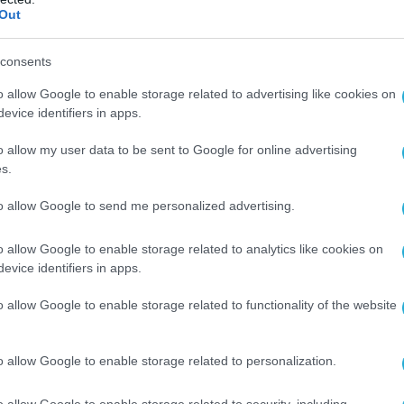
ερικών.
Out
ης σημείωσε επίσης ότι το κυοφορούμενο
consents
τημα δεν μπορεί να παράξει έννομα
o allow Google to enable storage related to advertising like cookies on
α τις αυθαίρετες διεκδικήσεις της Τουρκίας
evice identifiers in apps.
o allow my user data to be sent to Google for online advertising
s.
φερόμενη νομοθεσία, τη νομοθεσία της
 με τη νομιμοποίηση της λεγόμενης «γαλάζιας
to allow Google to send me personalized advertising.
ου λέω είναι ότι το διεθνές δίκαιο πρέπει να
γχώριων προθέσεων ή οραμάτων μας, και έτσι
o allow Google to enable storage related to analytics like cookies on
διμερείς μας σχέσεις. Αυτό σημαίνει ότι πρέπει
evice identifiers in apps.
 τι συνεπάγεται ουσιαστικά το Δίκαιο της
o allow Google to enable storage related to functionality of the website
νειδητοποιώ ότι η Τουρκία έχει σκόπιμα απέχει
ή και την κύρωση της Σύμβασης των Ηνωμένων
o allow Google to enable storage related to personalization.
αιο της Θάλασσας (UNCLOS). Ωστόσο,
ιατάξεις αυτές αποτελούν μέρος του διεθνούς
o allow Google to enable storage related to security, including