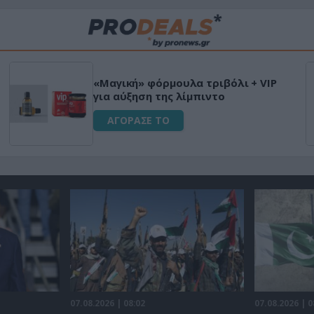
Μεταμόρφωσε τον κ
φυτικό διεγερτικό
Ultra Box Μίνι Αλυ
μπαταρία λιθίου
ΑΓΟΡΑΣΕ ΤΟ
07.08.2026 | 08:02
07.08.2026 | 0