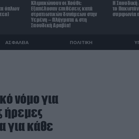
Κλιμακώνουν οι Χούθι:
Η Σαουδική 
τα όπλων
Eξαπέλυσαν επιθέσεις κατά
το Πακιστά
τεο)
στρατιωτικών δυνάμεων στην
συμφωνία α
Υεμένη – Πλήγματα & στη
Σαουδική Αραβία!
ΑΣΦΑΛΕΙΑ
ΠΟΛΙΤΙΚΗ
Υ
ικό νόμο για
ς ήρεμες
α για κάθε