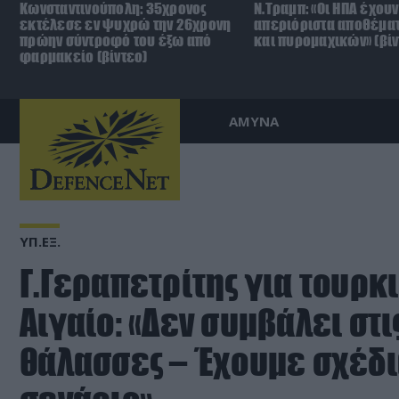
Κωνσταντινούπολη: 35χρονος
Ν.Τραμπ: «Οι ΗΠΑ έχουν
εκτέλεσε εν ψυχρώ την 26χρονη
απεριόριστα αποθέμα
πρώην σύντροφό του έξω από
και πυρομαχικών» (βίν
φαρμακείο (βίντεο)
ΑΜΥΝΑ
ΥΠ.ΕΞ.
Γ.Γεραπετρίτης για τουρκ
Αιγαίο: «Δεν συμβάλει στι
θάλασσες – Έχουμε σχέδι