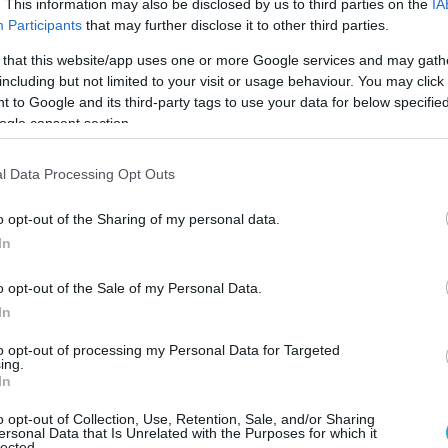
. This information may also be disclosed by us to third parties on the
IA
ίνονται ακαριαία, όχι μετά από 3
Participants
that may further disclose it to other third parties.
 that this website/app uses one or more Google services and may gath
including but not limited to your visit or usage behaviour. You may click 
 συνομιλία επί του θέματος είχε με τον
 to Google and its third-party tags to use your data for below specifi
του, Αντρίι Σιμπίχα, ο οποίος είχε
ogle consent section.
Λεμεσό από την Κυπριακή Προεδρία.
l Data Processing Opt Outs
οφορίες, με δεδομένο ότι το drone είναι
σκευής, αναμένονται οι απαραίτητες
o opt-out of the Sharing of my personal data.
ργειες και φυσικά θα υπάρξει τις επόμενες
In
ημα προς την ουκρανική κυβέρνηση.
o opt-out of the Sale of my Personal Data.
In
σμα ΓΕΕΘΑ – ΕΥΠ
to opt-out of processing my Personal Data for Targeted
οφορίες στο πόρισμα του ΓΕΕΘΑ και της
ing.
In
ότι το θαλάσσιο drone έχασε τον
του εξαιτίας ενός τεχνικού προβλήματος στα
o opt-out of Collection, Use, Retention, Sale, and/or Sharing
ersonal Data that Is Unrelated with the Purposes for which it
γησης.
lected.