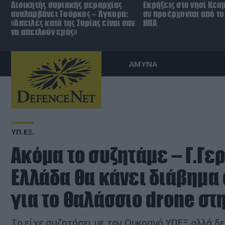
Διοικητής συριακής μεραρχίας
Εκρήξεις στο νησί Κεσ
αναλαμβάνει Τούρκος – Άγκυρα:
αν προέρχονται από το 
«Απειλές κατά της Συρίας είναι σαν
ΗΠΑ
να απειλούν εμάς»
ΑΜΥΝΑ
ΥΠ.ΕΞ.
Ακόμα το συζητάμε – Γ.Γερ
Ελλάδα θα κάνει διάβημα
για το θαλάσσιο drone στ
Το είχε συζητήσει με τον Ουκρανό ΥΠΕΞ αλλά δε