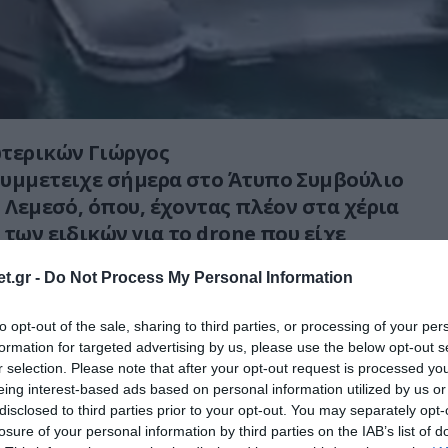
ωτερικών Γιώργος
συμμετειχε σήμερα στο Άτυπο Συμβούλιο
η Λεμεσό, όπου, έχοντας πλέον στα χέρια
 των ειδικών για το drone που είχε
η Λευκάδα, ενημέρωσε την Ύπατη
t.gr -
Do Not Process My Personal Information
ΕΕ, Κάγια Κάλας.
to opt-out of the sale, sharing to third parties, or processing of your per
 δηλώσεις και τις συζητήσεις η ουκρανική
formation for targeted advertising by us, please use the below opt-out s
ει διατεθειμένη να απαντήσει και να
r selection. Please note that after your opt-out request is processed y
ρίσκεται με δυνάμεις drone στον εθνικό μας
eing interest-based ads based on personal information utilized by us or
disclosed to third parties prior to your opt-out. You may separately opt-
losure of your personal information by third parties on the IAB’s list of