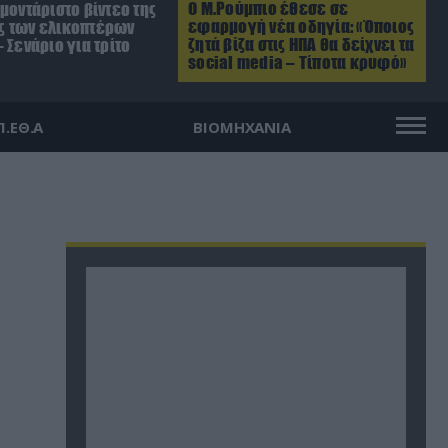
Ο Μ.Ρούμπιο έθεσε σε
μοντάριστο βίντεο της
εφαρμογή νέα οδηγία: «Όποιος
 των ελικοπτέρων
ζητά βίζα στις ΗΠΑ θα δείχνει τα
 Σενάριο για τρίτο
social media – Τίποτα κρυφό»
Π.ΕΘ.Α
ΒΙΟΜΗΧΑΝΙΑ