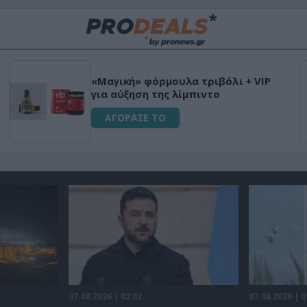
Μεταμόρφωσε τον κήπο σου με το
ικό
Ultra Box Μίνι Αλυσοπρίονο με
μπαταρία λιθίου
ΑΓΟΡΑΣΕ ΤΟ
07.08.2026 | 02:02
07.08.2026 | 0