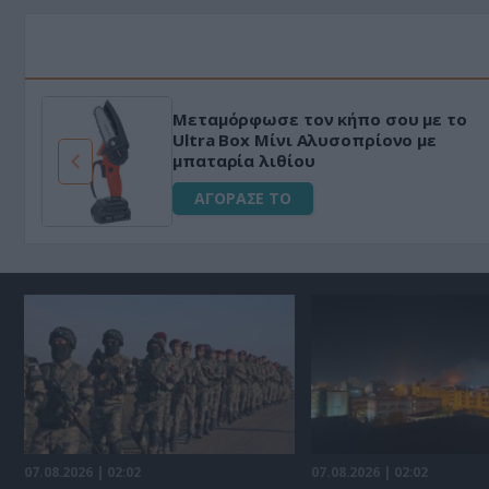
κό
HAPI END: 100% φυτικό διεγερτ
μα
για άνδρες!
ΑΓΟΡΑΣΕ ΤΟ
07.08.2026 | 02:02
07.08.2026 | 02:02