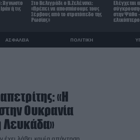
μ: Άγνωστο
Στο Βελιγράδι ο Β.Ζελένσκι:
Ελέγχεται α
Ιράν ή τις
«Πρέπει να αποσπάσουμε τους
σύγκρουσης
Σέρβους από το στρατόπεδο της
στην Ψάθα –
Ρωσίας»
ελικόπτερο
ΑΣΦΑΛΕΙΑ
ΠΟΛΙΤΙΚΗ
Υ
απετρίτης: «Η
 στην Ουκρανία
η Λευκάδα»
ν έχει λάβει καμία απάντηση