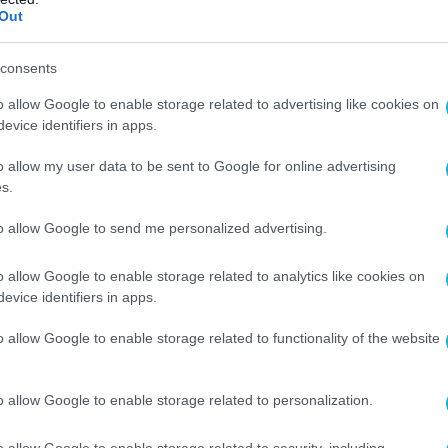
Out
εται αναλυτική περιγραφή των τεχνικών
 του. Ωστόσο, δεν προσδιορίζεται το ακριβές
consents
 του drone ούτε και ο στόχος του. Δεν
o allow Google to enable storage related to advertising like cookies on
νυσε μεγάλη απόσταση, καθώς στις δεξαμενές
evice identifiers in apps.
αντική ποσότητα καυσίμου.
o allow my user data to be sent to Google for online advertising
s.
 ανάλυση δεν γίνεται εντελώς σαφές ότι πίσω
ίσκεται η Ουκρανία, παρόλο που ο Υπουργός
to allow Google to send me personalized advertising.
 Νίκος Δένδιας, αποκάλυψε την ταυτότητα
rone, υποστηρίζοντας ότι είναι ουκρανικό.
o allow Google to enable storage related to analytics like cookies on
evice identifiers in apps.
o allow Google to enable storage related to functionality of the website
o allow Google to enable storage related to personalization.
o allow Google to enable storage related to security, including