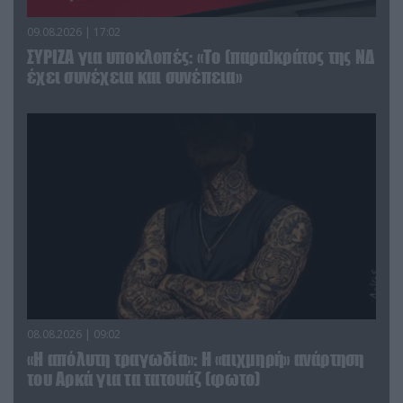
09.08.2026 | 17:02
ΣΥΡΙΖΑ για υποκλοπές: «Το (παρα)κράτος της ΝΔ
έχει συνέχεια και συνέπεια»
08.08.2026 | 09:02
«Η απόλυτη τραγωδία»: Η «αιχμηρή» ανάρτηση
του Αρκά για τα τατουάζ (φωτο)