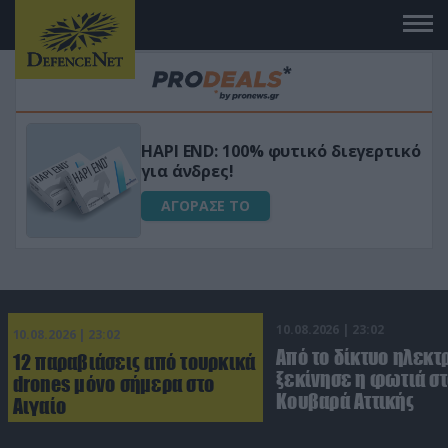
Μεταμόρφωσε τον κήπο σου με το
ικό
Ultra Box Μίνι Αλυσοπρίονο με
μπαταρία λιθίου
ΑΓΟΡΑΣΕ ΤΟ
10.08.2026 | 23:02
10.08.2026 | 23:02
Από το δίκτυο ηλεκτ
12 παραβιάσεις από τουρκικά
ξεκίνησε η φωτιά σ
drones μόνο σήμερα στο
Κουβαρά Αττικής
Αιγαίο