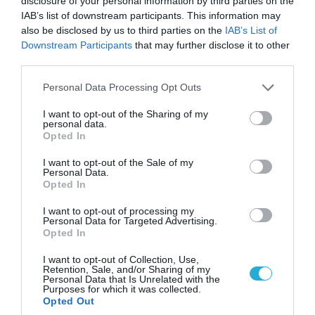
γνώρισε μέσω Snapchat
disclosure of your personal information by third parties on the
IAB’s list of downstream participants. This information may
also be disclosed by us to third parties on the
IAB’s List of
POPULAR 24H
Downstream Participants
that may further disclose it to other
third parties.
Please note that this website/app uses one or more Google
Personal Data Processing Opt Outs
services and may gather and store information including but
not limited to your visit or usage behaviour. You may click to
I want to opt-out of the Sharing of my
personal data.
grant or deny consent to Google and its third-party tags to
Opted In
use your data for below specified purposes in below Google
consent section.
I want to opt-out of the Sale of my
Personal Data.
Opted In
I want to opt-out of processing my
Personal Data for Targeted Advertising.
Opted In
09.08.2026 | 19:02
Η Τουρκία… προειδοποιεί την Ευρώπη: «Μην
I want to opt-out of Collection, Use,
εξοργίζετε την Ρωσία»
Retention, Sale, and/or Sharing of my
Personal Data that Is Unrelated with the
Purposes for which it was collected.
Opted Out