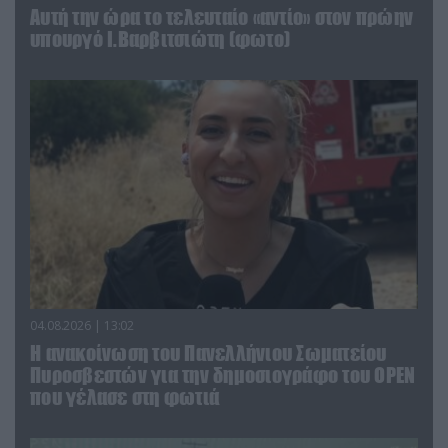
Αυτή την ώρα το τελευταίο «αντίο» στον πρώην
υπουργό Ι.Βαρβιτσιώτη (φωτο)
04.08.2026 | 13:02
Η ανακοίνωση του Πανελλήνιου Σωματείου
Πυροσβεστών για την δημοσιογράφο του OPEN
που γέλασε στη φωτιά