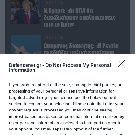
10.08.2026
Ν.Τραμπ: «Οι ΗΠΑ θα
διεκδικήσουν αποζημιώσεις
από το Ιράν»
10.08.2026
Ουκρανός διοικητής: «Η Ρωσία
σχεδιάζει μαζική εκτόξευση
έως και 200 βαλλιστικών
πυραύλων»
Defencenet.gr -
Do Not Process My Personal
Information
10.08.2026
Ζαπορίζια: «Βυθίστηκαν στο
If you wish to opt-out of the sale, sharing to third parties, or
σκοτάδι» περιοχές υπό ρωσική
processing of your personal or sensitive information for
κατοχή μετά τα ουκρανικά
targeted advertising by us, please use the below opt-out
πλήγματα
section to confirm your selection. Please note that after your
10.08.2026
opt-out request is processed you may continue seeing
Βρετανία: 28χρονος Αφγανός
interest-based ads based on personal information utilized by
καταδικάστηκε για την
us or personal information disclosed to third parties prior to
κακοποίηση 13χρονης που
your opt-out. You may separately opt-out of the further