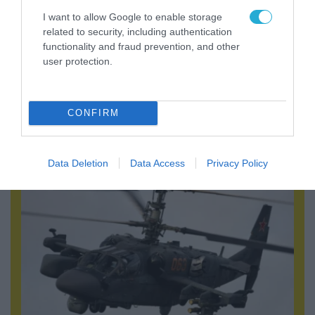
I want to allow Google to enable storage
related to security, including authentication
functionality and fraud prevention, and other
user protection.
09.08.2026 | 23:02
Νεοσύλλεκτοι Ουκρανοί στρατιώτες και
υπάλληλοι της TCC έτρεχαν πανικόβλητοι
CONFIRM
αλλά… εξοντώθηκαν – Δείτε βίντεο
Data Deletion
Data Access
Privacy Policy