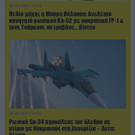
09.08.2026 | 22:02
Πεδίο μάχης η Μαύρη Θάλασσα: Ανελέητο
κυνηγητό ρωσικού Ka-52 με ουκρανικά FP-1 &
τους Τούρκους να τραβάνε… βίντεο
09.08.2026 | 19:02
Ρωσικό Su-34 προκάλεσε τον όλεθρο σε
κτίριο με Ουκρανούς στη Ζαπορίζια – Δείτε
βίντεο