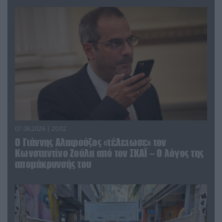
07.08.2026 | 20:02
Ο Γιάννης Αλαφούζος «τέλειωσε» τον
Κωνσταντίνο Ζούλα από τον ΣΚΑΪ – Ο λόγος της
απομάκρυνσής του