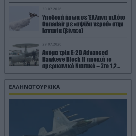
εκτινάχθηκε εγκαίρως
30.07.2026
Υποδοχή ήρωα σε Έλληνα πιλότο
Canadair με «αψίδα νερού» στην
Ισπανία (βίντεο)
29.07.2026
Ακόμα τρία E-2D Advanced
Hawkeye Block II αποκτά το
αμερικανικό Ναυτικό – Στο 1,2
δισ.δολάρια το κόστος
ΕΛΛΗΝΟΤΟΥΡΚΙΚΑ