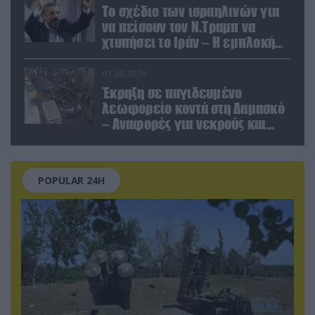
Το σχέδιο των ισραηλινών για
να πείσουν τον Ν.Τραμπ να
χτυπήσει το Ιράν – Η εμπλοκή
του Μ.Αχμαντινετζάντ
07.08.2026
Έκρηξη σε παγιδευμένο
λεωφορείο κοντά στη Δαμασκό
– Αναφορές για νεκρούς και
τραυματίες (βίντεο)
POPULAR 24H