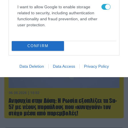
Αθήνα: Απομακρύνθηκαν παράνομα
I want to allow Google to enable storage
αντικείμενα από κοινόχρηστους χώρους
related to security, including authentication
functionality and fraud prevention, and other
user protection.
CONFIRM
Data Deletion
Data Access
Privacy Policy
06.08.2026 | 10:02
Ανησυχία στην Δύση: H Ρωσία εξοπλίζει τα Su-
57 με νέους πυραύλους που «κυνηγούν» τον
στόχο μέσα από παρεμβολές!