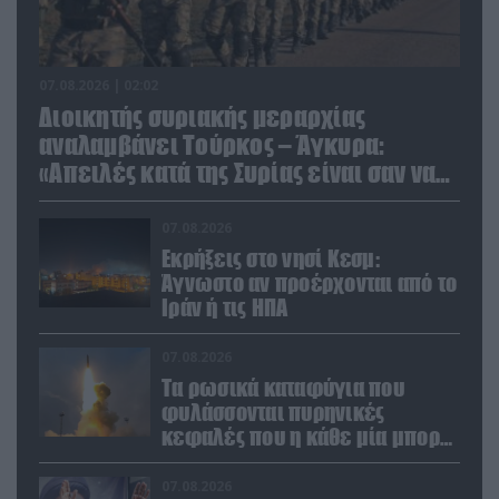
07.08.2026 | 02:02
Διοικητής συριακής μεραρχίας
αναλαμβάνει Τούρκος – Άγκυρα:
«Απειλές κατά της Συρίας είναι σαν να
απειλούν εμάς»
07.08.2026
Εκρήξεις στο νησί Κεσμ:
Άγνωστο αν προέρχονται από το
Ιράν ή τις ΗΠΑ
07.08.2026
Τα ρωσικά καταφύγια που
φυλάσσονται πυρηνικές
κεφαλές που η κάθε μία μπορεί
να καταστρέψει «μία
Θεσσαλονίκη»
07.08.2026