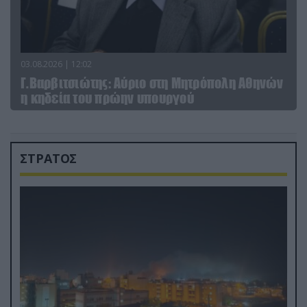
03.08.2026 | 12:02
Γ.Βαρβιτσιώτης: Aύριο στη Μητρόπολη Αθηνών
η κηδεία του πρώην υπουργού
ΣΤΡΑΤΟΣ