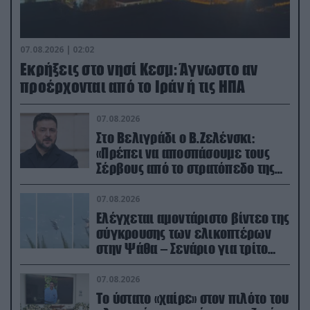
07.08.2026 | 02:02
Εκρήξεις στο νησί Κεσμ: Άγνωστο αν
προέρχονται από το Ιράν ή τις ΗΠΑ
07.08.2026
Στο Βελιγράδι ο Β.Ζελένσκι:
«Πρέπει να αποσπάσουμε τους
Σέρβους από το στρατόπεδο της
Ρωσίας»
07.08.2026
Ελέγχεται αμοντάριστο βίντεο της
σύγκρουσης των ελικοπτέρων
στην Ψάθα – Σενάριο για τρίτο
ελικόπτερο
07.08.2026
Το ύστατο «χαίρε» στον πιλότο του