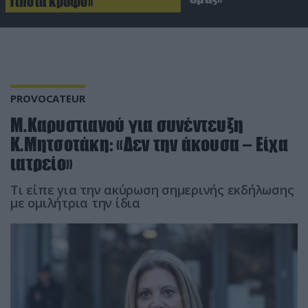
Τίποτα κρυφό»
PROVOCATEUR
M.Kαρυστιανού για συνέντευξη
Κ.Μητσοτάκη: «Δεν την άκουσα – Είχα
ιατρείο»
Τι είπε για την ακύρωση σημερινής εκδήλωσης
με ομιλήτρια την ίδια