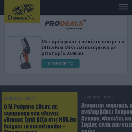
 το
«Μαγική» φόρμουλα τριβόλι + VIP
για αύξηση της λίμπιντο
ΑΓΟΡΑΣΕ ΤΟ
07.08.2026 | 02:02
07.08.2026 | 02:02
Διοικητής συριακής 
Ο Μ.Ρούμπιο έθεσε σε
αναλαμβάνει Τούρκο
εφαρμογή νέα οδηγία:
Άγκυρα: «Απειλές κα
«Όποιος ζητά βίζα στις ΗΠΑ θα
Συρίας είναι σαν να 
δείχνει τα social media –
εμάς»