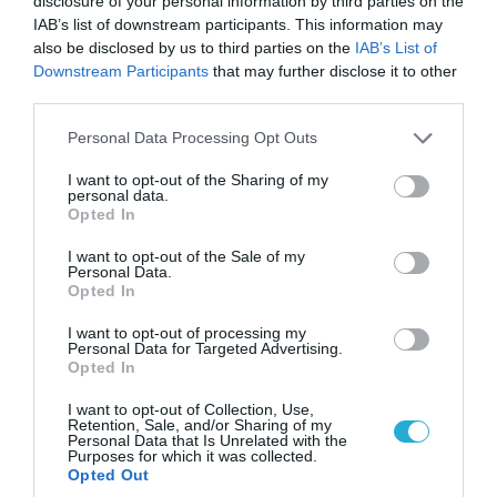
disclosure of your personal information by third parties on the
IAB’s list of downstream participants. This information may
also be disclosed by us to third parties on the
IAB’s List of
Downstream Participants
that may further disclose it to other
third parties.
Please note that this website/app uses one or more Google
Personal Data Processing Opt Outs
services and may gather and store information including but
06.08.2026 | 21:02
not limited to your visit or usage behaviour. You may click to
I want to opt-out of the Sharing of my
Τελεσίγραφο του Ιράν στις χώρες του Κόλπου:
personal data.
grant or deny consent to Google and its third-party tags to
«Σταματήστε τον Τραμπ αλλιώς θα σας
Opted In
use your data for below specified purposes in below Google
χτυπήσουμε σκληρά»
consent section.
I want to opt-out of the Sale of my
Personal Data.
Opted In
I want to opt-out of processing my
Personal Data for Targeted Advertising.
Opted In
I want to opt-out of Collection, Use,
Retention, Sale, and/or Sharing of my
Personal Data that Is Unrelated with the
Purposes for which it was collected.
Opted Out