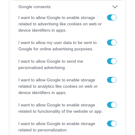
Google consents
06.08.2026 | 09:02
I want to allow Google to enable storage
related to advertising like cookies on web or
ΗΠΑ: Nέα στοιχεία για το περιστατικό με το
device identifiers in apps.
προεδρικό ελικόπτερο Marine One – Βρέθηκε
δίπλα σε επιβατικό αεροσκάφος
I want to allow my user data to be sent to
Google for online advertising purposes.
I want to allow Google to send me
personalized advertising.
I want to allow Google to enable storage
related to analytics like cookies on web or
device identifiers in apps.
I want to allow Google to enable storage
related to functionality of the website or app.
I want to allow Google to enable storage
06.08.2026 | 14:02
related to personalization.
«Επιχείρηση ελεύθερα πεζοδρόμια» στην