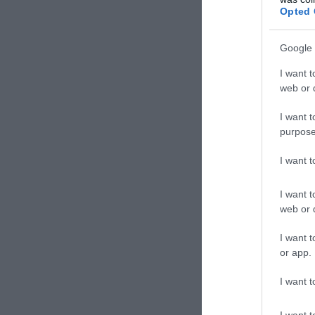
Opted 
Google 
I want t
web or d
I want t
purpose
I want 
I want t
web or d
I want t
ΣΧΟΛΙΑΣΤΕ Τ
or app.
I want t
I want t