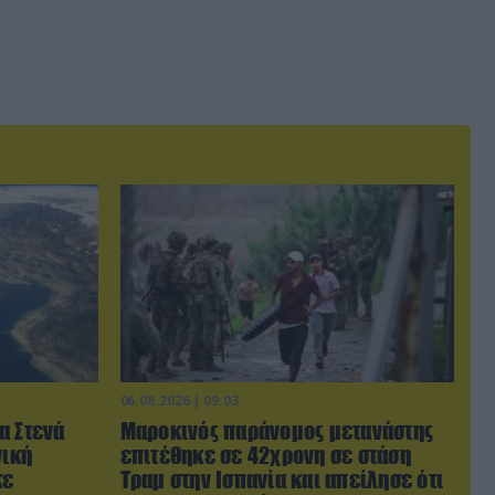
06.08.2026 | 09:03
α Στενά
Μαροκινός παράνομος μετανάστης
νική
επιτέθηκε σε 42χρονη σε στάση
κε
Τραμ στην Ισπανία και απείλησε ότι