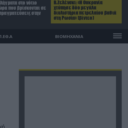
Β.Ζελένσκι: «Η Ουκρανία
λήγματα στο νότιο
χτύπησε δύο μεγάλα
ώρα που βρίσκονται σε
διυλιστήρια πετρελαίου βαθιά
απραγματεύσεις στην
στη Ρωσία» (βίντεο)
Π.ΕΘ.Α
ΒΙΟΜΗΧΑΝΙΑ
κή