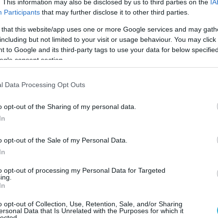
. This information may also be disclosed by us to third parties on the
IA
ιμο 50.000 ευρώ με αναστολή.
Participants
that may further disclose it to other third parties.
υιοθετήθηκε η εισαγγελική πρόταση,
 that this website/app uses one or more Google services and may gath
including but not limited to your visit or usage behaviour. You may click 
 απαλλαγή του από τις κατηγορίες.
 to Google and its third-party tags to use your data for below specifi
ogle consent section.
ατική διαδικασία, ο εισαγγελέας υποστήριξε
αν στοιχεία που να αποδεικνύουν πως ο
l Data Processing Opt Outs
διατηρούσε άμεση ή έμμεση συμμετοχή στις
ταιρείες, τη στιγμή που ανέλαβε καθήκοντα
o opt-out of the Sharing of my personal data.
ΡΙΖΑ, ούτε ότι ενήργησε με πρόθεση
In
νομοθεσίας.
o opt-out of the Sale of my Personal Data.
προκαλέσει πολιτικό και δημοσιογραφικό
In
ω της θέσης που κατείχε τότε ο Στέφανος
to opt-out of processing my Personal Data for Targeted
ing.
της συζήτησης γύρω από τις υποχρεώσεις
In
όσιων προσώπων.
o opt-out of Collection, Use, Retention, Sale, and/or Sharing
ersonal Data that Is Unrelated with the Purposes for which it
lected.