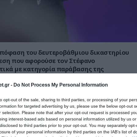
πόφαση του δευτεροβάθμιου δικαστηρίου
εση που αφορούσε τον Στέφανο
τικά με κατηγορία παράβασης της
ί δήλωσης «πόθεν έσχες», η οποία
τη συμμετοχή του σε εταιρείες στις ΗΠΑ
t.gr -
Do Not Process My Personal Information
δο που είχε αναλάβει την προεδρία του
to opt-out of the sale, sharing to third parties, or processing of your per
formation for targeted advertising by us, please use the below opt-out s
r selection. Please note that after your opt-out request is processed y
ξετάζοντας την υπόθεση σε δεύτερο βαθμό,
eing interest-based ads based on personal information utilized by us or
ωτόδικη καταδικαστική απόφαση, με την
disclosed to third parties prior to your opt-out. You may separately opt-
επιβληθεί ποινή φυλάκισης 30 μηνών και
losure of your personal information by third parties on the IAB’s list of