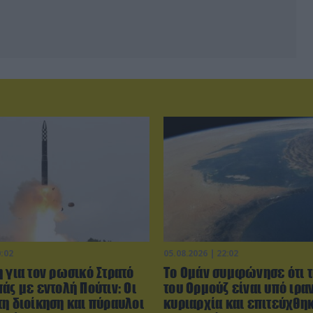
0:02
05.08.2026 | 22:02
 για τον ρωσικό Στρατό
Το Ομάν συμφώνησε ότι τ
άς με εντολή Πούτιν: Οι
του Ορμούζ είναι υπό ιρα
τη διοίκηση και πύραυλοι
κυριαρχία και επιτεύχθη