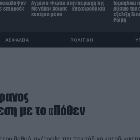
αποκάλυψαν
Αγρίνιο: Φωτιά στην περιοχή της
Ισραηλινά π
με επιρροές
Μεγάλης Χώρας – Επιχειρούν και
Λίβανο την 
εναέρια μέσα
εξέλιξη δι
Ρώμη
ΑΣΦΑΛΕΙΑ
ΠΟΛΙΤΙΚΗ
Υ
φανος
εση με το «Πόθεν
ύτερο βαθμό, ανέτρεψε την πρωτόδικη καταδικαστι