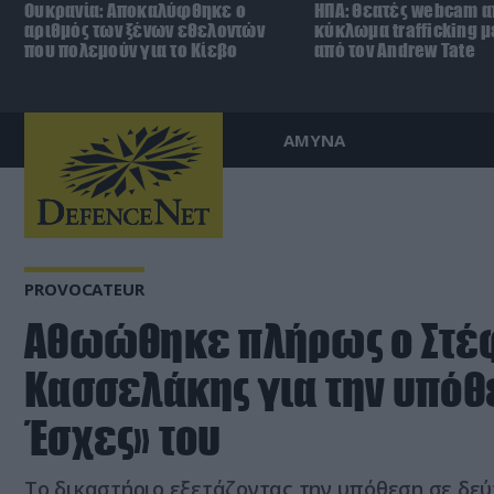
Ουκρανία: Αποκαλύφθηκε ο
ΗΠΑ: Θεατές webcam 
αριθμός των ξένων εθελοντών
κύκλωμα trafficking 
που πολεμούν για το Κίεβο
από τον Andrew Tate
ΑΜΥΝΑ
PROVOCATEUR
Aθωώθηκε πλήρως ο Στέ
Κασσελάκης για την υπόθ
Έσχες» του
Το δικαστήριο εξετάζοντας την υπόθεση σε δε