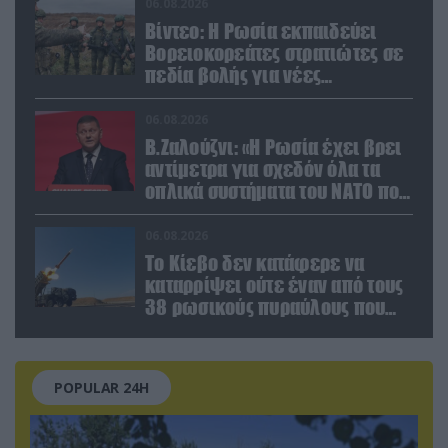
06.08.2026
Βίντεο: Η Ρωσία εκπαιδεύει
Βορειοκορεάτες στρατιώτες σε
πεδία βολής για νέες
επιχειρήσεις
06.08.2026
Β.Ζαλούζνι: «Η Ρωσία έχει βρει
αντίμετρα για σχεδόν όλα τα
οπλικά συστήματα του ΝΑΤΟ που
χρησιμοποιεί η Ουκρανία»
06.08.2026
Το Κίεβο δεν κατάφερε να
καταρρίψει ούτε έναν από τους
38 ρωσικούς πυραύλους που
εκτοξεύτηκαν εναντίον του
POPULAR 24H