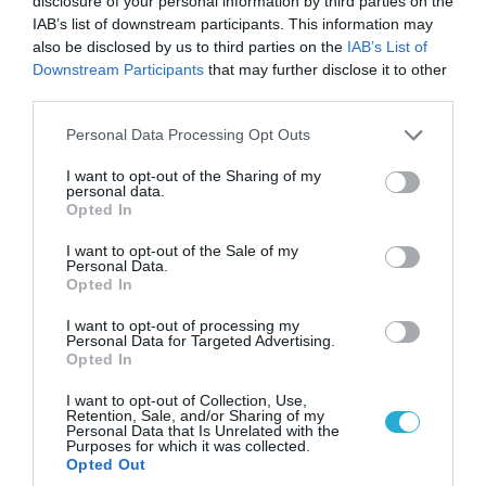
disclosure of your personal information by third parties on the
IAB’s list of downstream participants. This information may
also be disclosed by us to third parties on the
IAB’s List of
Downstream Participants
that may further disclose it to other
third parties.
Please note that this website/app uses one or more Google
05.08.2026 | 20:02
Personal Data Processing Opt Outs
services and may gather and store information including but
Αναδιάταξη για τον ρωσικό Στρατό στο
not limited to your visit or usage behaviour. You may click to
I want to opt-out of the Sharing of my
Ντονμπάς με εντολή Πούτιν: Οι αλλαγές στη
personal data.
grant or deny consent to Google and its third-party tags to
διοίκηση και πύραυλοι από τη Β.Κορέα
Opted In
use your data for below specified purposes in below Google
consent section.
I want to opt-out of the Sale of my
Personal Data.
Opted In
I want to opt-out of processing my
Personal Data for Targeted Advertising.
Opted In
I want to opt-out of Collection, Use,
Retention, Sale, and/or Sharing of my
Personal Data that Is Unrelated with the
Purposes for which it was collected.
Opted Out