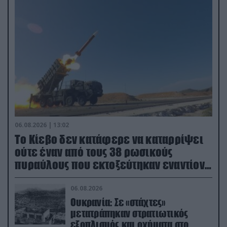
06.08.2026 | 13:02
Το Κίεβο δεν κατάφερε να καταρρίψει
ούτε έναν από τους 38 ρωσικούς
πυραύλους που εκτοξεύτηκαν εναντίον
του
06.08.2026
Ουκρανία: Σε «στάχτες»
μετατράπηκαν στρατιωτικός
εξοπλισμός και οχήματα στο