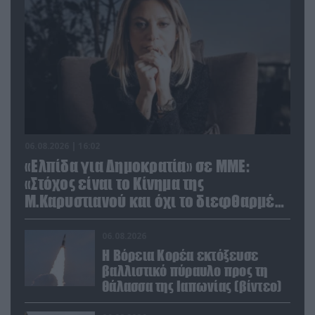
06.08.2026 | 16:02
«Ελπίδα για Δημοκρατία» σε ΜΜΕ:
«Στόχος είναι το Κίνημα της
Μ.Καρυστιανού και όχι το διεφθαρμένο
σύστημα εξουσίας»
06.08.2026
Η Βόρεια Κορέα εκτόξευσε
βαλλιστικό πύραυλο προς τη
θάλασσα της Ιαπωνίας (βίντεο)