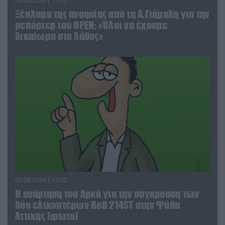
03.08.2026 | 19:02
Ξέπλυμα της ανοησίας από τη Α.Γιάμαλη για την
ρεπόρτερ του ΟΡΕΝ: «Όλοι να έχουμε
δικαίωμα στο λάθος»
03.08.2026 | 12:02
Η ανάρτηση του Αρκά για την σύγκρουση των
δύο ελικοπτέρων Bell 214ST στην Ψάθα
Αττικής (φωτο)