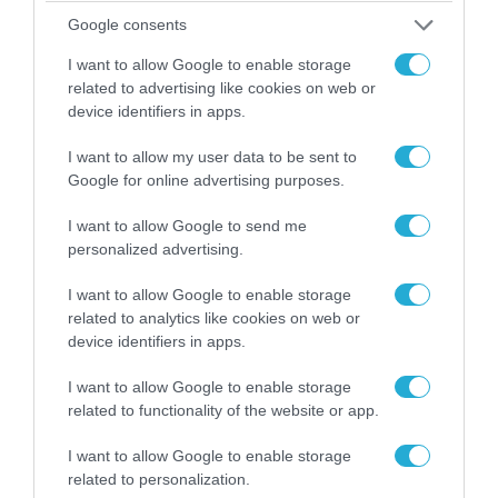
Google consents
05.08.2026 | 22:02
Το Ομάν συμφώνησε ότι τα Στενά του Ορμούζ
I want to allow Google to enable storage
είναι υπό ιρανική κυριαρχία και επιτεύχθηκε
related to advertising like cookies on web or
συμφωνία
device identifiers in apps.
I want to allow my user data to be sent to
Google for online advertising purposes.
I want to allow Google to send me
personalized advertising.
I want to allow Google to enable storage
related to analytics like cookies on web or
device identifiers in apps.
I want to allow Google to enable storage
related to functionality of the website or app.
05.08.2026 | 20:02
I want to allow Google to enable storage
Η Κίνα επέδειξε για πρώτη φορά την
related to personalization.
αεροπορική πυρηνική της τριάδα και