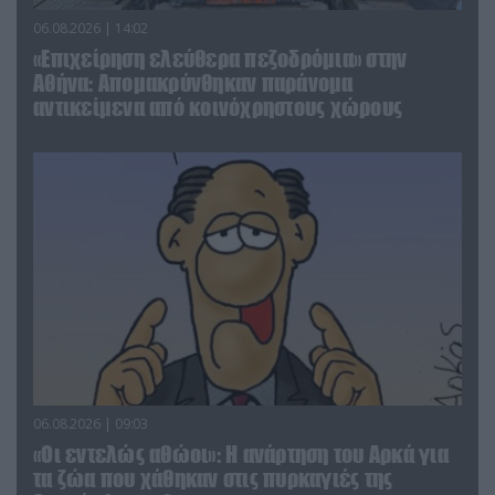
06.08.2026 | 14:02
«Επιχείρηση ελεύθερα πεζοδρόμια» στην
Αθήνα: Απομακρύνθηκαν παράνομα
αντικείμενα από κοινόχρηστους χώρους
06.08.2026 | 09:03
«Οι εντελώς αθώοι»: Η ανάρτηση του Αρκά για
τα ζώα που χάθηκαν στις πυρκαγιές της