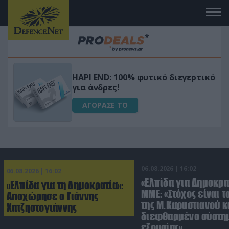
Μεταμόρφωσε τον κήπο σου με το
ικό
Ultra Box Μίνι Αλυσοπρίονο με
μπαταρία λιθίου
ΑΓΟΡΑΣΕ ΤΟ
06.08.2026 | 16:02
06.08.2026 | 16:02
«Ελπίδα για Δημοκρα
«Ελπίδα για τη Δημοκρατία»:
ΜΜΕ: «Στόχος είναι τ
Αποχώρησε ο Γιάννης
της Μ.Καρυστιανού κα
Χατζηστογιάννης
διεφθαρμένο σύστη
εξουσίας»