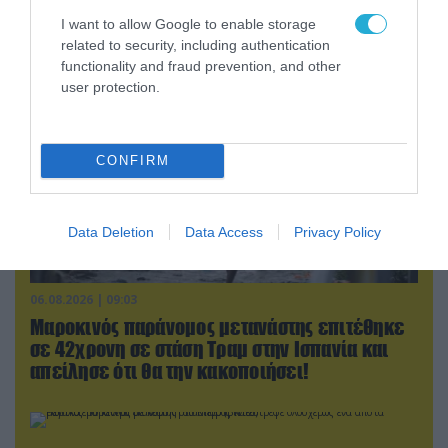
προκάλεσε διεθνές σοκ – Δείτε βίντεο
I want to allow Google to enable storage
related to security, including authentication
functionality and fraud prevention, and other
user protection.
CONFIRM
Data Deletion
Data Access
Privacy Policy
06.08.2026 | 09:03
Μαροκινός παράνομος μετανάστης επιτέθηκε
σε 42χρονη σε στάση Τραμ στην Ισπανία και
απείλησε ότι θα την κακοποιήσει!