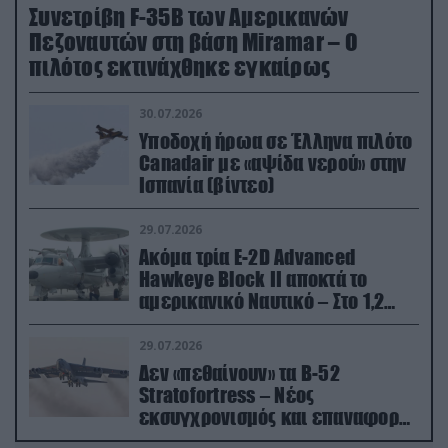
Συνετρίβη F-35B των Αμερικανών
Πεζοναυτών στη βάση Miramar – Ο
πιλότος εκτινάχθηκε εγκαίρως
30.07.2026
Υποδοχή ήρωα σε Έλληνα πιλότο
Canadair με «αψίδα νερού» στην
Ισπανία (βίντεο)
29.07.2026
Ακόμα τρία E-2D Advanced
Hawkeye Block II αποκτά το
αμερικανικό Ναυτικό – Στο 1,2
δισ.δολάρια το κόστος
29.07.2026
Δεν «πεθαίνουν» τα Β-52
Stratofortress – Νέος
εκσυγχρονισμός και επαναφορά
από τα «νεκροταφεία»