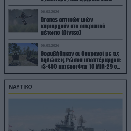
Κίεβο μετά από ρωσικά
πλήγματα (βίντεο)
06.08.2026
Drones οπτικών ινών
κυριαρχούν στο ουκρανικό
μέτωπο (βίντεο)
06.08.2026
Θορυβήθηκαν οι Ουκρανοί με τις
δηλώσεις Ρώσου υποπτέραρχου:
«S-400 κατέρριψαν 10 MiG-29 σε
μόλις μια μέρα!»
ΝΑΥΤΙΚΟ