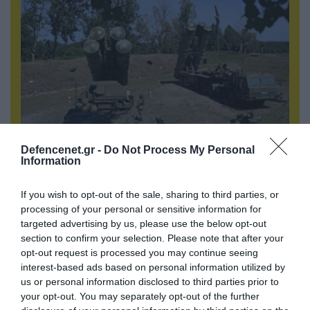
06.08.2026 | 00:02
Defencenet.gr -
Do Not Process My Personal
Information
Θορυβήθηκαν οι Ουκρανοί με τις δηλώσεις
Ρώσου υποπτέραρχου: «S-400 κατέρριψαν 10
MiG-29 σε μόλις μια μέρα!»
If you wish to opt-out of the sale, sharing to third parties, or
processing of your personal or sensitive information for
targeted advertising by us, please use the below opt-out
section to confirm your selection. Please note that after your
opt-out request is processed you may continue seeing
interest-based ads based on personal information utilized by
us or personal information disclosed to third parties prior to
your opt-out. You may separately opt-out of the further