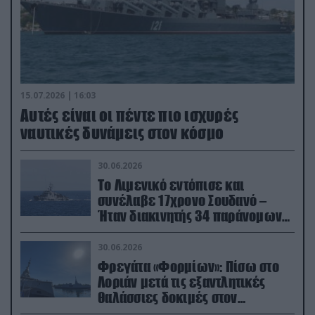
15.07.2026 | 16:03
Aυτές είναι οι πέντε πιο ισχυρές
ναυτικές δυνάμεις στον κόσμο
30.06.2026
Το Λιμενικό εντόπισε και
συνέλαβε 17χρονο Σουδανό –
Ήταν διακινητής 34 παράνομων
μεταναστών
30.06.2026
Φρεγάτα «Φορμίων»: Πίσω στο
Λοριάν μετά τις εξαντλητικές
θαλάσσιες δοκιμές στον
απαιτητικό Βισκαϊκό