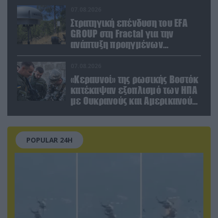
(βίντεο)
07.08.2026
Στρατηγική επένδυση του EFA
GROUP στη Fractal για την
ανάπτυξη προηγμένων
αμυντικών τεχνολογιών σε
Ελλάδα και Κύπρο
07.08.2026
«Κεραυνοί» της ρωσικής Βοστόκ
κατέκαψαν εξοπλισμό των ΗΠΑ
με Ουκρανούς και Αμερικανούς
μισθοφόρους – Δείτε βίντεο
POPULAR 24H