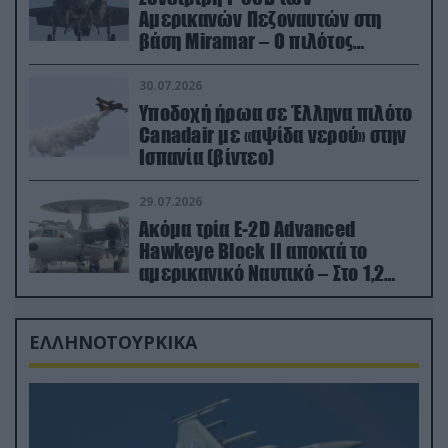
Αμερικανών Πεζοναυτών στη
βάση Miramar – Ο πιλότος
εκτινάχθηκε εγκαίρως
30.07.2026
Υποδοχή ήρωα σε Έλληνα πιλότο
Canadair με «αψίδα νερού» στην
Ισπανία (βίντεο)
29.07.2026
Ακόμα τρία E-2D Advanced
Hawkeye Block II αποκτά το
αμερικανικό Ναυτικό – Στο 1,2
δισ.δολάρια το κόστος
ΕΛΛΗΝΟΤΟΥΡΚΙΚΑ