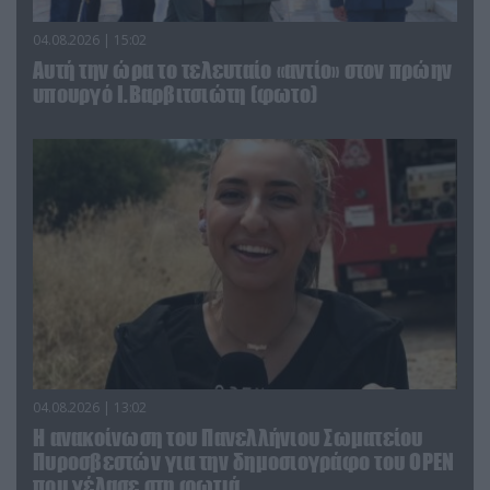
04.08.2026 | 15:02
Αυτή την ώρα το τελευταίο «αντίο» στον πρώην
υπουργό Ι.Βαρβιτσιώτη (φωτο)
04.08.2026 | 13:02
Η ανακοίνωση του Πανελλήνιου Σωματείου
Πυροσβεστών για την δημοσιογράφο του OPEN
που γέλασε στη φωτιά