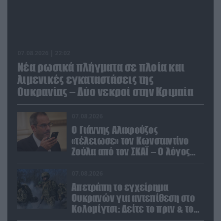
07.08.2026 | 22:02
Νέα ρωσικά πλήγματα σε πλοία και
λιμενικές εγκαταστάσεις της
Ουκρανίας – Δύο νεκροί στην Κριμαία
07.08.2026
Ο Γιάννης Αλαφούζος
«τέλειωσε» τον Κωνσταντίνο
Ζούλα από τον ΣΚΑΪ – Ο λόγος
της απομάκρυνσής του
07.08.2026
Απετράπη το εγχείρημα
Ουκρανών για αντεπίθεση στο
Κολομίγτσι: Δείτε το πριν & το
μετά της προσπάθειάς τους