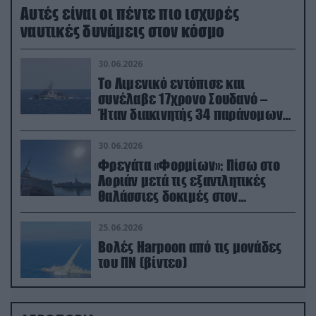
Aυτές είναι οι πέντε πιο ισχυρές
ναυτικές δυνάμεις στον κόσμο
30.06.2026
Το Λιμενικό εντόπισε και
συνέλαβε 17χρονο Σουδανό –
Ήταν διακινητής 34 παράνομων
μεταναστών
30.06.2026
Φρεγάτα «Φορμίων»: Πίσω στο
Λοριάν μετά τις εξαντλητικές
θαλάσσιες δοκιμές στον
απαιτητικό Βισκαϊκό
25.06.2026
Βολές Harpoon από τις μονάδες
του ΠΝ (βίντεο)