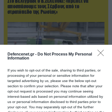
Στο Βελιγράδι ο Β.Ζελένσκι: «Πρέπει να
αποσπάσουμε τους Σέρβους από το
στρατόπεδο της Ρωσίας»
Defencenet.gr -
Do Not Process My Personal
Information
If you wish to opt-out of the sale, sharing to third parties, or
processing of your personal or sensitive information for
targeted advertising by us, please use the below opt-out
07.08.2026 | 16:02
section to confirm your selection. Please note that after your
Κ.Τσίγκας για νέα Canadair DHC-515: «Θα
opt-out request is processed you may continue seeing
πετούν τη νύχτα αλλά δεν θα πραγματοποιούν
interest-based ads based on personal information utilized by
ρίψεις νερού»
us or personal information disclosed to third parties prior to
your opt-out. You may separately opt-out of the further