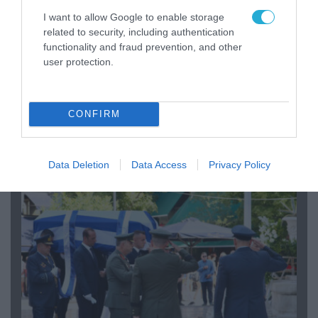
I want to allow Google to enable storage
related to security, including authentication
functionality and fraud prevention, and other
user protection.
06.08.2026 | 09:03
«Οι εντελώς αθώοι»: Η ανάρτηση του Αρκά για
CONFIRM
τα ζώα που χάθηκαν στις πυρκαγιές της
Αττικής (φωτο)
Data Deletion
Data Access
Privacy Policy