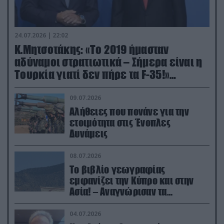
24.07.2026 | 22:02
Κ.Μητσοτάκης: «Το 2019 ήμασταν
αδύναμοι στρατιωτικά – Σήμερα είναι η
Τουρκία γιατί δεν πήρε τα F-35!»
(βίντεο)
09.07.2026
Αλήθειες που πονάνε για την
ετοιμότητα στις Ένοπλες
Δυνάμεις
08.07.2026
Το βιβλίο γεωγραφίας
εμφανίζει την Κύπρο και στην
Ασία! – Αναγνώρισαν τα
κατεχόμενα; (φωτο)
04.07.2026