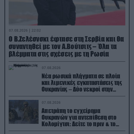
07.08.2026 | 22:02
Ο Β.Ζελέσνσκι έφτασε στη Σερβία και θα
συναντηθεί με τον Α.Βούτσιτς – Όλα τα
βλέμματα στις σχέσεις με τη Ρωσία
07.08.2026
Νέα ρωσικά πλήγματα σε πλοία
και λιμενικές εγκαταστάσεις της
Ουκρανίας – Δύο νεκροί στην
Κριμαία
07.08.2026
Απετράπη το εγχείρημα
Ουκρανών για αντεπίθεση στο
Κολομίγτσι: Δείτε το πριν & το
μετά της προσπάθειάς τους