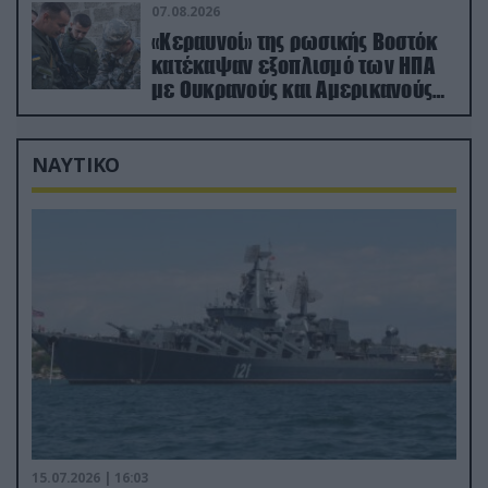
(βίντεο)
07.08.2026
«Κεραυνοί» της ρωσικής Βοστόκ
κατέκαψαν εξοπλισμό των ΗΠΑ
με Ουκρανούς και Αμερικανούς
μισθοφόρους – Δείτε βίντεο
ΝΑΥΤΙΚΟ
15.07.2026 | 16:03