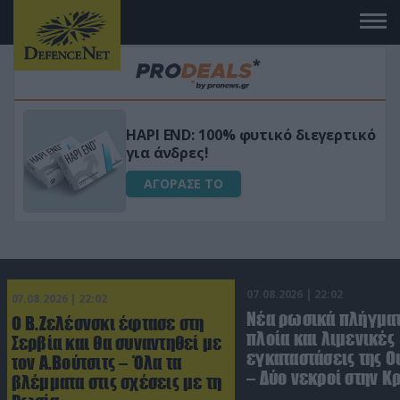
Μεταμόρφωσε τον κήπο σου με το
ικό
Ultra Box Μίνι Αλυσοπρίονο με
μπαταρία λιθίου
ΑΓΟΡΑΣΕ ΤΟ
07.08.2026 | 22:02
07.08.2026 | 22:02
Νέα ρωσικά πλήγματ
Ο Β.Ζελέσνσκι έφτασε στη
πλοία και λιμενικές
Σερβία και θα συναντηθεί με
εγκαταστάσεις της Ο
τον Α.Βούτσιτς – Όλα τα
– Δύο νεκροί στην Κ
βλέμματα στις σχέσεις με τη