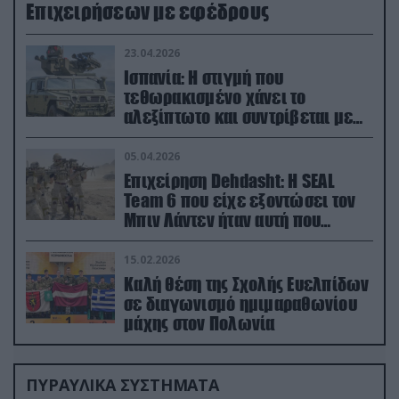
Επιχειρήσεων με εφέδρους
23.04.2026
Ισπανία: Η στιγμή που
τεθωρακισμένο χάνει το
αλεξίπτωτο και συντρίβεται με
ορμή στο έδαφος (βίντεο)
05.04.2026
Επιχείρηση Dehdasht: Η SEAL
Team 6 που είχε εξοντώσει τον
Μπιν Λάντεν ήταν αυτή που
διέσωσε τον πιλότο του F-15
15.02.2026
Καλή θέση της Σχολής Ευελπίδων
σε διαγωνισμό ημιμαραθωνίου
μάχης στον Πολωνία
ΠΥΡΑΥΛΙΚΑ ΣΥΣΤΗΜΑΤΑ