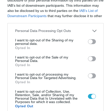
disclosure of your personal information by third parties on the
IAB’s list of downstream participants. This information may
ΠΟΛΙΤΙΚΗ
also be disclosed by us to third parties on the
IAB’s List of
Downstream Participants
that may further disclose it to other
third parties.
Please note that this website/app uses one or more Google
Personal Data Processing Opt Outs
services and may gather and store information including but
not limited to your visit or usage behaviour. You may click to
I want to opt-out of the Sharing of my
personal data.
grant or deny consent to Google and its third-party tags to
Opted In
use your data for below specified purposes in below Google
consent section.
I want to opt-out of the Sale of my
Personal Data.
Opted In
I want to opt-out of processing my
07.08.2026 | 20:02
Personal Data for Targeted Advertising.
Ο Γιάννης Αλαφούζος «τέλειωσε» τον
Opted In
Κωνσταντίνο Ζούλα από τον ΣΚΑΪ – Ο λόγος της
I want to opt-out of Collection, Use,
απομάκρυνσής του
Retention, Sale, and/or Sharing of my
Personal Data that Is Unrelated with the
Purposes for which it was collected.
Opted Out