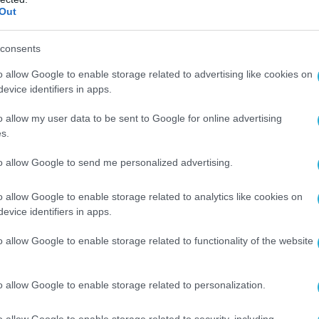
Out
consents
o allow Google to enable storage related to advertising like cookies on
evice identifiers in apps.
o allow my user data to be sent to Google for online advertising
s.
«Η εικόνα είναι αυτή την οποία
to allow Google to send me personalized advertising.
πό την πρώτη στιγμή στο pronews.gr.
o allow Google to enable storage related to analytics like cookies on
evice identifiers in apps.
ικής κατασκευής drone, το οποίο με το που
άβαμε αμέσως περί τίνος επρόκειτο kai
o allow Google to enable storage related to functionality of the website
 στις επιθέσεις
κατά των ρωσικών τάνκερ ή
μφερόντων τάνκερ στη Μεσόγειο.
o allow Google to enable storage related to personalization.
αι ότι και οι ελληνικές ακτές
o allow Google to enable storage related to security, including