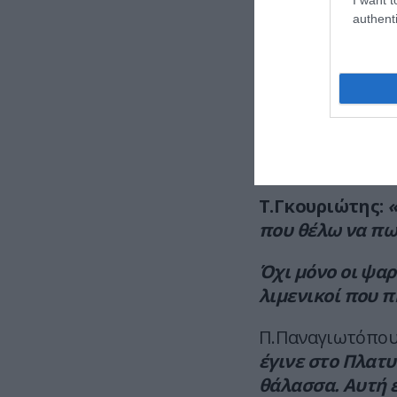
χρησιμοποιούντα
authenti
μοναδική πραγμ
Αυτό είναι σαφ
Π.Παναγιωτόπου
στη θάλασσα, π
θέμα».
Τ.Γκουριώτης:
«
που θέλω να πω 
Όχι μόνο οι ψαρ
λιμενικοί που π
Π.Παναγιωτόπου
έγινε στο Πλατυ
θάλασσα. Αυτή ε