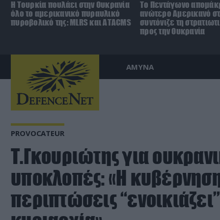
Η Τουρκία πουλάει στην Ουκρανία
Το Πεντάγωνο απομάκ
όλο το αμερικανικό πυραυλικό
ανώτερο Αμερικανό σ
πυροβολικό της: MLRS και ΑΤΑCMS
συντόνιζε τη στρατιωτ
προς την Ουκρανία
ΑΜΥΝΑ
PROVOCATEUR
Τ.Γκουριώτης για ουκρανι
υποκλοπές: «Η κυβέρνηση
περιπτώσεις “ενοικιάζει”