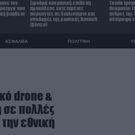
ρυνε τον
Σφοδρή ουκρανική επίθεση
Ταινία τρόμ
τρατηγό που
προκάλεσε εκτεταμένες
Ουκρανία: Γ
ική βοήθεια
πυρκαγιές σε διυλιστήριο και
άνδρες της 
υποδομές της ρωσικής Rosneft
σύντροφό τη
(βίντεο)
ΑΣΦΑΛΕΙΑ
ΠΟΛΙΤΙΚΗ
Υ
κό drone &
 σε πολλές
 την εθνική