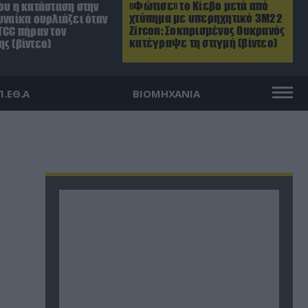
«Φώτισε» το Κίεβο μετά από
ου η κατάσταση στην
χτύπημα με υπερηχητικό 3M22
υναίκα ουρλιάζει όταν
Zircon: Σοκαρισμένος Ουκρανός
TCC πήραν τον
κατέγραψε τη στιγμή (βίντεο)
ς (βίντεο)
Π.ΕΘ.Α
ΒΙΟΜΗΧΑΝΙΑ