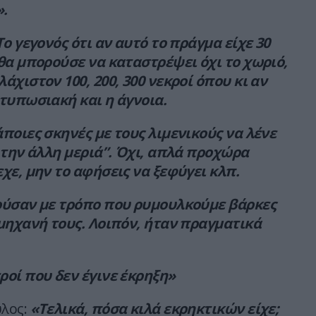
».
«Το γεγονός ότι αν αυτό το πράγμα είχε 30
θα μπορούσε να καταστρέψει όχι το χωριό,
άχιστον 100, 200, 300 νεκροί όπου κι αν
τυπωσιακή και η άγνοια.
ποιες σκηνές με τους λιμενικούς να λένε
 την άλλη μεριά”. Όχι, απλά προχώρα
χε, μην το αφήσεις να ξεφύγει κλπ.
ούσαν με τρόπο που ρυμουλκούμε βάρκες
μηχανή τους. Λοιπόν, ήταν πραγματικά
οί που δεν έγινε έκρηξη»
λος:
«Τελικά, πόσα κιλά εκρηκτικών είχε;