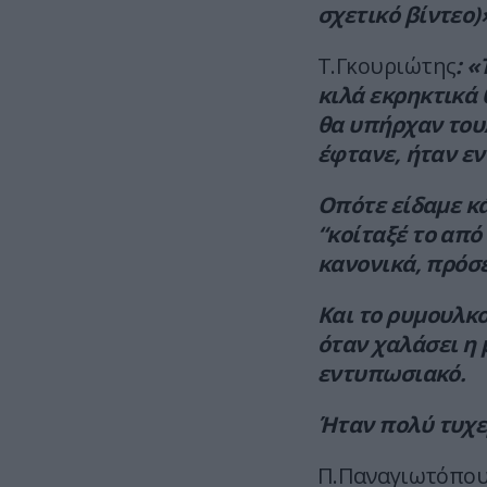
σχετικό βίντεο)
Τ.Γκουριώτης
: 
κιλά εκρηκτικά 
θα υπήρχαν τουλ
έφτανε, ήταν ε
ν
Οπότε είδαμε κά
“κοίταξέ το από
κανονικά, πρόσε
Και το ρυμουλκ
όταν χαλάσει η 
εντυπωσιακό.
Ήταν πολύ τυχερ
Π.Παναγιωτόπου