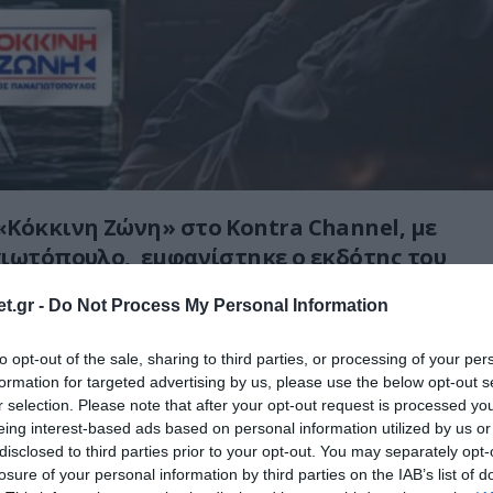
Κόκκινη Ζώνη» στο Kontra Channel, με
γιωτόπουλο, εμφανίστηκε ο εκδότης του
Γκουριώτης, για να μιλήσει για τον
t.gr -
Do Not Process My Personal Information
 φορτωμένου με εκρητκικά ουκρανικού
ακοίνωσε επίσημα την ταυτότητά του και
to opt-out of the sale, sharing to third parties, or processing of your per
ς), στην Λευκάδα.
formation for targeted advertising by us, please use the below opt-out s
r selection. Please note that after your opt-out request is processed y
όπουλος:
«Είναι η κόκκινη ζώνη. Περνάμε
eing interest-based ads based on personal information utilized by us or
disclosed to third parties prior to your opt-out. You may separately opt-
ρος. Θα συνδεθούμε αμέσως με δύο
losure of your personal information by third parties on the IAB’s list of
 συνομιλητές. Καλωσορίζω τον εκδότη και