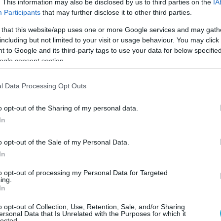
. This information may also be disclosed by us to third parties on the
IA
ή του pronews.gr, τον καλό μου συνάδελφο
Participants
that may further disclose it to other third parties.
κουριώτη.
 that this website/app uses one or more Google services and may gath
including but not limited to your visit or usage behaviour. You may click 
ε Γκουριώτη. Καλή εβδομάδα. Και
 to Google and its third-party tags to use your data for below specifi
ν παρέα μας τον ναύαρχο του Λιμενικού
ogle consent section.
ύριο Νίκο Σπανό. Καλησπέρα κύριε Σπανέ»
l Data Processing Opt Outs
όπουλος:
«Το πρώτο θέμα είναι το drone. Ας
 την δημοσιογραφική πληροφόρηση και ας
o opt-out of the Sharing of my personal data.
In
 και ο ναύαρχος από τεχνικής και
ευράς. Κύριε Γκουριώτη, τι εικόνα έχετε
o opt-out of the Sale of my Personal Data.
In
to opt-out of processing my Personal Data for Targeted
ing.
In
o opt-out of Collection, Use, Retention, Sale, and/or Sharing
ersonal Data that Is Unrelated with the Purposes for which it
lected.