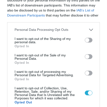
disclosure of your personal information by third parties on the
IAB’s list of downstream participants. This information may
also be disclosed by us to third parties on the
IAB’s List of
Downstream Participants
that may further disclose it to other
third parties.
Please note that this website/app uses one or more Google
Personal Data Processing Opt Outs
services and may gather and store information including but
not limited to your visit or usage behaviour. You may click to
I want to opt-out of the Sharing of my
personal data.
grant or deny consent to Google and its third-party tags to
Opted In
use your data for below specified purposes in below Google
consent section.
I want to opt-out of the Sale of my
05.08.2026 | 20:02
Personal Data.
Αναδιάταξη για τον ρωσικό Στρατό στο
Opted In
Ντονμπάς με εντολή Πούτιν: Οι αλλαγές στη
I want to opt-out of processing my
διοίκηση και πύραυλοι από τη Β.Κορέα
Personal Data for Targeted Advertising.
Opted In
I want to opt-out of Collection, Use,
Retention, Sale, and/or Sharing of my
Personal Data that Is Unrelated with the
Purposes for which it was collected.
Opted Out