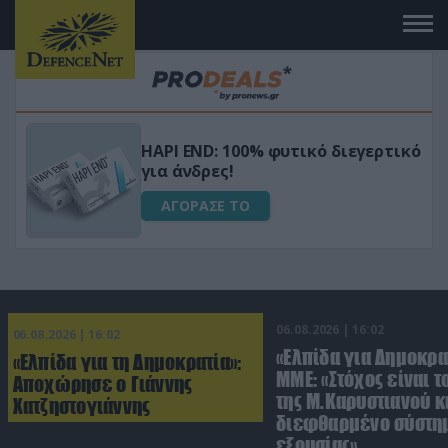
Μεταμόρφωσε τον κήπο σου με το
ικό
Ultra Box Μίνι Αλυσοπρίονο με
μπαταρία λιθίου
ΑΓΟΡΑΣΕ ΤΟ
06.08.2026 | 16:02
06.08.2026 | 16:02
«Ελπίδα για Δημοκρα
«Ελπίδα για τη Δημοκρατία»:
ΜΜΕ: «Στόχος είναι τ
Αποχώρησε ο Γιάννης
της Μ.Καρυστιανού κα
Χατζηστογιάννης
διεφθαρμένο σύστη
εξουσίας»