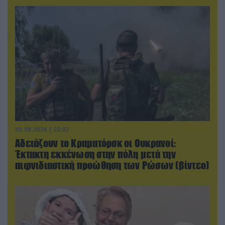
05.08.2026 | 22:02
Αδειάζουν το Κραματόρσκ οι Ουκρανοί:
Έκτακτη εκκένωση στην πόλη μετά την
αιφνιδιαστική προώθηση των Ρώσων (βίντεο)