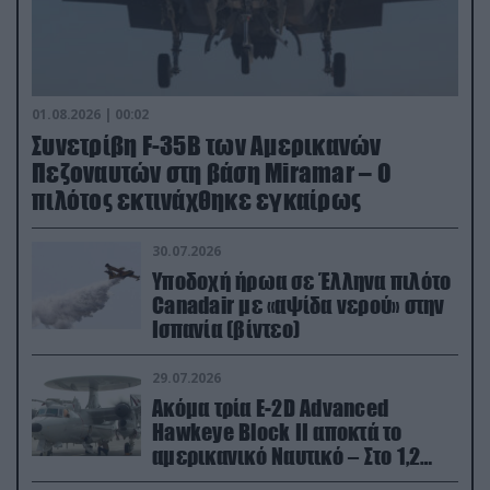
01.08.2026 | 00:02
Συνετρίβη F-35B των Αμερικανών
Πεζοναυτών στη βάση Miramar – Ο
πιλότος εκτινάχθηκε εγκαίρως
30.07.2026
Υποδοχή ήρωα σε Έλληνα πιλότο
Canadair με «αψίδα νερού» στην
Ισπανία (βίντεο)
29.07.2026
Ακόμα τρία E-2D Advanced
Hawkeye Block II αποκτά το
αμερικανικό Ναυτικό – Στο 1,2
δισ.δολάρια το κόστος