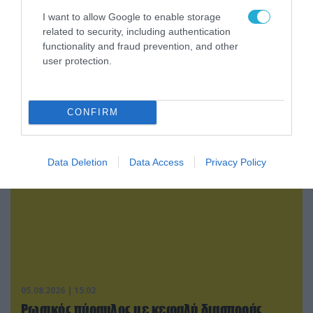
I want to allow Google to enable storage
related to security, including authentication
05.08.2026 | 20:02
functionality and fraud prevention, and other
Η Κίνα επέδειξε για πρώτη φορά την
user protection.
αεροπορική πυρηνική της τριάδα και
προκάλεσε διεθνές σοκ – Δείτε βίντεο
CONFIRM
Data Deletion
Data Access
Privacy Policy
05.08.2026 | 15:02
Ρωσικός πύραυλος με κεφαλή διασποράς