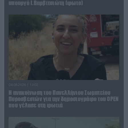
υπουργό Ι.Βαρβιτσιώτη (φωτο)
04.08.2026 | 13:02
Η ανακοίνωση του Πανελλήνιου Σωματείου
Πυροσβεστών για την δημοσιογράφο του OPEN
που γέλασε στη φωτιά