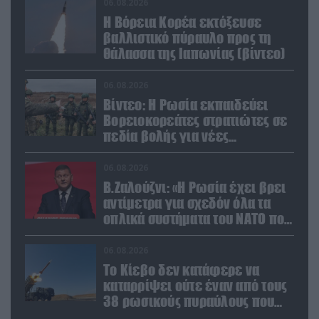
06.08.2026
Η Βόρεια Κορέα εκτόξευσε
βαλλιστικό πύραυλο προς τη
θάλασσα της Ιαπωνίας (βίντεο)
06.08.2026
Βίντεο: Η Ρωσία εκπαιδεύει
Βορειοκορεάτες στρατιώτες σε
πεδία βολής για νέες
επιχειρήσεις
06.08.2026
Β.Ζαλούζνι: «Η Ρωσία έχει βρει
αντίμετρα για σχεδόν όλα τα
οπλικά συστήματα του ΝΑΤΟ που
χρησιμοποιεί η Ουκρανία»
06.08.2026
Το Κίεβο δεν κατάφερε να
καταρρίψει ούτε έναν από τους
38 ρωσικούς πυραύλους που
εκτοξεύτηκαν εναντίον του