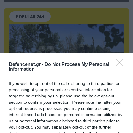
POPULAR 24H
Defencenet.gr -
Do Not Process My Personal
Information
If you wish to opt-out of the sale, sharing to third parties, or
processing of your personal or sensitive information for
targeted advertising by us, please use the below opt-out
06.08.2026 | 00:02
section to confirm your selection. Please note that after your
Θορυβήθηκαν οι Ουκρανοί με τις δηλώσεις
opt-out request is processed you may continue seeing
Ρώσου υποπτέραρχου: «S-400 κατέρριψαν 10
interest-based ads based on personal information utilized by
MiG-29 σε μόλις μια μέρα!»
us or personal information disclosed to third parties prior to
your opt-out. You may separately opt-out of the further