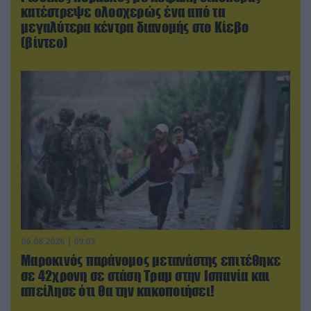
κατέστρεψε ολοσχερώς ένα από τα
μεγαλύτερα κέντρα διανομής στο Κίεβο
(βίντεο)
06.08.2026 | 09:03
Μαροκινός παράνομος μετανάστης επιτέθηκε
σε 42χρονη σε στάση Τραμ στην Ισπανία και
απείλησε ότι θα την κακοποιήσει!