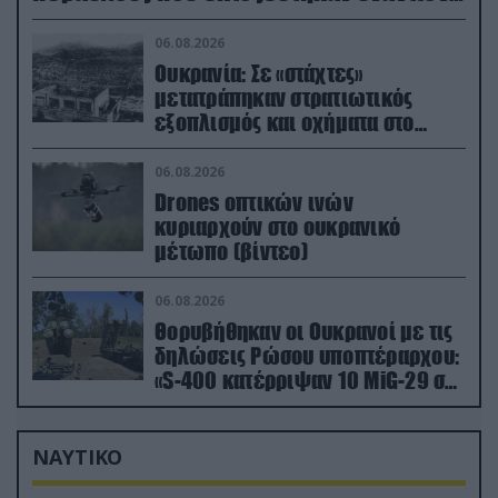
του
06.08.2026
Ουκρανία: Σε «στάχτες»
μετατράπηκαν στρατιωτικός
εξοπλισμός και οχήματα στο
Κίεβο μετά από ρωσικά
πλήγματα (βίντεο)
06.08.2026
Drones οπτικών ινών
κυριαρχούν στο ουκρανικό
μέτωπο (βίντεο)
06.08.2026
Θορυβήθηκαν οι Ουκρανοί με τις
δηλώσεις Ρώσου υποπτέραρχου:
«S-400 κατέρριψαν 10 MiG-29 σε
μόλις μια μέρα!»
ΝΑΥΤΙΚΟ