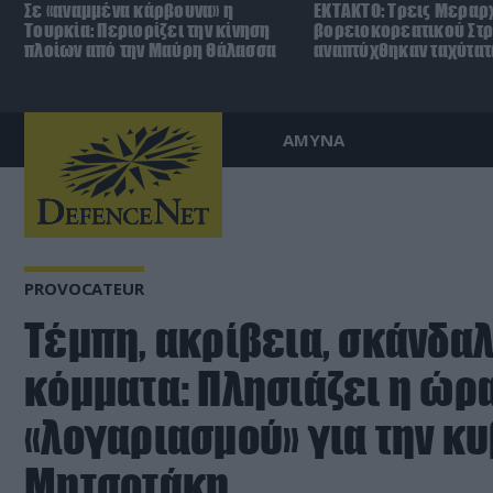
Σε «αναμμένα κάρβουνα» η
ΕΚΤΑΚΤΟ: Τρεις Μεραρχ
Τουρκία: Περιορίζει την κίνηση
βορειοκορεατικού Στ
πλοίων από την Μαύρη Θάλασσα
αναπτύχθηκαν ταχύτατ
ΑΜΥΝΑ
PROVOCATEUR
Τέμπη, ακρίβεια, σκάνδαλ
κόμματα: Πλησιάζει η ώρα
«λογαριασμού» για την κ
Μητσοτάκη