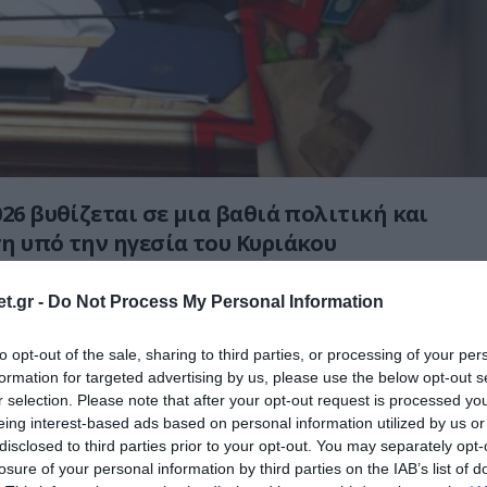
26 βυθίζεται σε μια βαθιά πολιτική και
η υπό την ηγεσία του Κυριάκου
t.gr -
Do Not Process My Personal Information
ργός επιμένει να προβάλλει μια εικόνα
 ενόψει των εκλογών του 2027, η
to opt-out of the sale, sharing to third parties, or processing of your per
α αποκαλύπτει μια κυβέρνηση φθαρμένη,
formation for targeted advertising by us, please use the below opt-out s
r selection. Please note that after your opt-out request is processed y
 την κοινωνία και υπεύθυνη για χρόνια
eing interest-based ads based on personal information utilized by us or
υ έχουν οδηγήσει σε ακρίβεια, κάλυψη
disclosed to third parties prior to your opt-out. You may separately opt-
 απώλεια εμπιστοσύνης.
losure of your personal information by third parties on the IAB’s list of