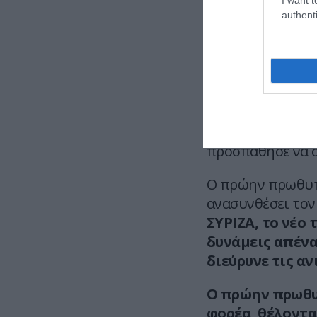
authenti
Η Μαρία Καρυστι
βασικό σύνθημα τ
διαφάνεια, δικα
Δεν είναι τυχαίο
χώρους που έχου
Μητσοτάκη. Είν
προσπάθησε να σ
Ο πρώην πρωθυπο
ανασυνθέσει τον
ΣΥΡΙΖΑ, το νέο 
δυνάμεις απέν
διεύρυνε τις α
Ο πρώην πρωθυπ
φορέα, θέλοντα