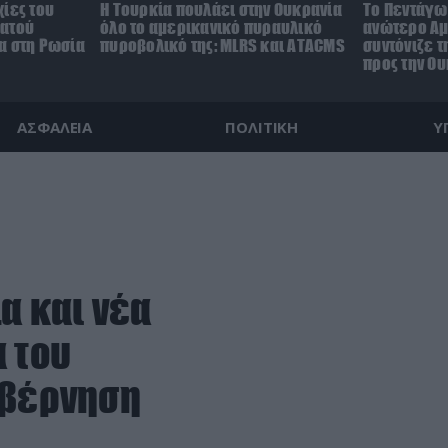
ίες του
Η Τουρκία πουλάει στην Ουκρανία
Το Πεντάγω
ρατού
όλο το αμερικανικό πυραυλικό
ανώτερο Αμ
α στη Ρωσία
πυροβολικό της: MLRS και ΑΤΑCMS
συντόνιζε τ
προς την Ο
ΑΣΦΑΛΕΙΑ
ΠΟΛΙΤΙΚΗ
Υ
α και νέα
 του
υβέρνηση