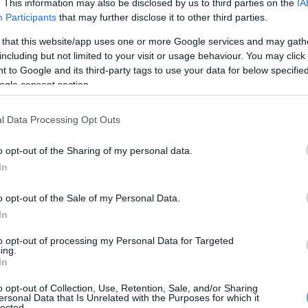
. This information may also be disclosed by us to third parties on the
IA
Participants
that may further disclose it to other third parties.
ομμάτων από τη Μαρία Καρυστιανού (21
η Τσίπρα (26 Μαΐου) και λίγο αργότερα τον
 that this website/app uses one or more Google services and may gath
εν είναι απλώς πολιτικές κινήσεις.
including but not limited to your visit or usage behaviour. You may click 
 to Google and its third-party tags to use your data for below specifi
ogle consent section.
εια να τερματιστεί ένας πολιτικός φαύλος
 στην ηγεσία της χώρας η οποία συνεχίζει να
l Data Processing Opt Outs
βά».
o opt-out of the Sharing of my personal data.
και το επιτελείο του συνεχίζουν να μιλούν
In
πρόοδο» και «μεγάλα έργα», αλλά η
των πολιτών λέει άλλα.
o opt-out of the Sale of my Personal Data.
In
 τρόφιμα και την ενέργεια εξακολουθεί να
to opt-out of processing my Personal Data for Targeted
ύς και συντάξεις, ενώ η διαχείριση του
ing.
In
παραμένει ανεπαρκής και μάλιστα
ς η ακρίβεια, «τρέφει» τον ΦΠΑ και τον
o opt-out of Collection, Use, Retention, Sale, and/or Sharing
ersonal Data that Is Unrelated with the Purposes for which it
με την σειρά τους αποδίδουν τεράστια
lected.