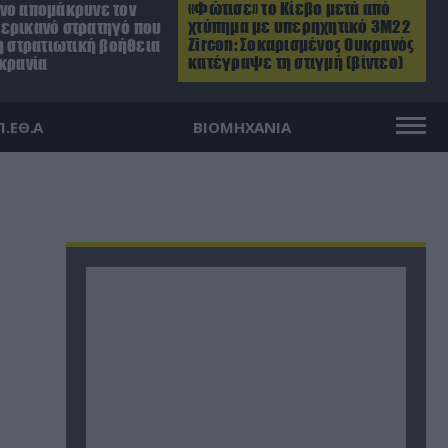
«Φώτισε» το Κίεβο μετά από
νο απομάκρυνε τον
χτύπημα με υπερηχητικό 3M22
ερικανό στρατηγό που
Zircon: Σοκαρισμένος Ουκρανός
η στρατιωτική βοήθεια
κατέγραψε τη στιγμή (βίντεο)
υκρανία
Π.ΕΘ.Α
ΒΙΟΜΗΧΑΝΙΑ