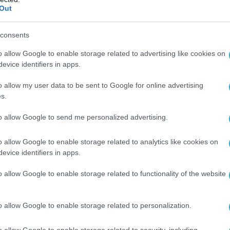
Out
ος
.
 τραγωδία των Τεμπών παραμένει ανοιχτή
consents
νηση κατηγορείται για συγκάλυψη,
o allow Google to enable storage related to advertising like cookies on
 στη δικαιοσύνη και έλλειψη σεβασμού
evice identifiers in apps.
ύματα και τις οικογένειές τους
.
o allow my user data to be sent to Google for online advertising
s.
ανού, μητέρα θύματος, μετατρέπεται σήμερα
η του κόμματός της σε σύμβολο αντίστασης
to allow Google to send me personalized advertising.
η εξουσία απέτυχε να αποδώσει δικαιοσύνη.
o allow Google to enable storage related to analytics like cookies on
οτάκη
έχει χάσει την «ψυχή» της: Από μια
evice identifiers in apps.
τορικές αξίες έχει μετατραπεί σε
o allow Google to enable storage related to functionality of the website
σίας που προωθεί τις ελίτ, μεγάλες
αι επικοινωνιακά τεχνάσματα, ενώ αγνοεί
o allow Google to enable storage related to personalization.
οινωνίας για διαφθορά, πελατειακές
ν αποτυχημένη διαχείριση κρίσεων.
o allow Google to enable storage related to security, including