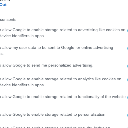
Out
άσισε ότι η μόνη προοπτική είναι η
 ενότητα του προοδευτικού χώρου και όχι οι
consents
ς και η περιχαράκωση.
o allow Google to enable storage related to advertising like cookies on
την επιλογή και αγωνίζομαι για την επιτυχία
evice identifiers in apps.
ίναι και η κοινωνική απαίτηση.
o allow my user data to be sent to Google for online advertising
s.
προσωπικές στρατηγικές και φήμες να
ρότητα και τη συνέπεια του κόμματος και των
to allow Google to send me personalized advertising.
αποφάσεων, επιδιώκοντας ένα διαφορετικό
o allow Google to enable storage related to analytics like cookies on
evice identifiers in apps.
σε κανέναν να θίγει την πολιτική μου ηθική και
o allow Google to enable storage related to functionality of the website
o allow Google to enable storage related to personalization.
o allow Google to enable storage related to security, including