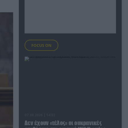
FOCUS ON
07.08.2026 | 14:02
Δεν έχουν «τέλος» οι ουκρανικές