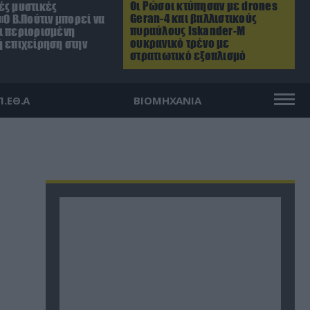
Οι Ρώσοι κτύπησαν με drones
ές μυστικές
Geran-4 και βαλλιστικούς
«Ο Β.Πούτιν μπορεί να
πυραύλους Iskander-M
ι περιορισμένη
ουκρανικό τρένο με
ή επιχείρηση στην
στρατιωτικό εξοπλισμό
Π.ΕΘ.Α
ΒΙΟΜΗΧΑΝΙΑ