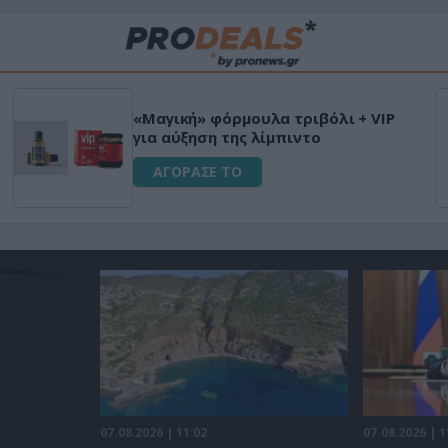
Μεταμόρφωσε τον κήπο σου με το
Ultra Box Μίνι Αλυσοπρίονο με
μπαταρία λιθίου
ΑΓΟΡΑΣΕ ΤΟ
07.08.2026 | 11:02
07.08.2026 | 1