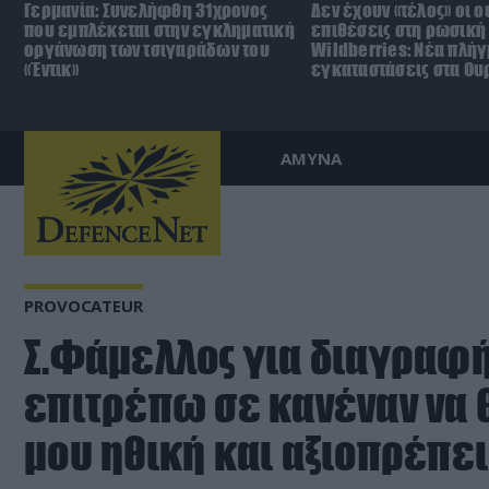
Γερμανία: Συνελήφθη 31χρονος
Δεν έχουν «τέλος» οι 
που εμπλέκεται στην εγκληματική
επιθέσεις στη ρωσική
οργάνωση των τσιγαράδων του
Wildberries: Νέα πλήγ
«Έντικ»
εγκαταστάσεις στα Ου
ΑΜΥΝΑ
PROVOCATEUR
Σ.Φάμελλος για διαγραφή
επιτρέπω σε κανέναν να θ
μου ηθική και αξιοπρέπει