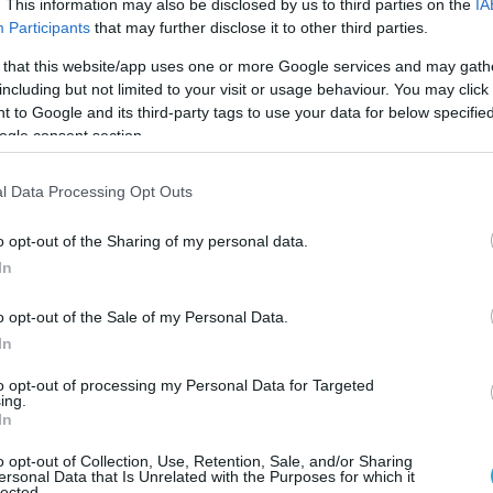
αποφάσεις που δεν έχουν ληφθεί στα συλλογικά
. This information may also be disclosed by us to third parties on the
IA
Participants
that may further disclose it to other third parties.
ολύτως ανυπόστατο και απαράδεκτο.
 that this website/app uses one or more Google services and may gath
 κάνει λόγο για «αφωνία» και «έλλειψη
including but not limited to your visit or usage behaviour. You may click 
ην εβδομάδα που εγώ και οι σύντροφοί μου
 to Google and its third-party tags to use your data for below specifi
ogle consent section.
 στους εργαζόμενους στο Λαϊκό νοσοκομείο,
ε επίσκεψη στη Λέσβο για τον αφθώδη πυρετό,
l Data Processing Opt Outs
ε την Πανελλήνια Συνδικαλιστική Ομοσπονδία
οσωπικού, πραγματοποίησα δύο ομιλίες στη
o opt-out of the Sharing of my personal data.
ήκαμε με την ΠΟΕ-ΟΤΑ στηρίζοντας τους
In
 την Αυτοδιοίκηση.
o opt-out of the Sale of my Personal Data.
ομάδα με δήλωσή μου ξεκαθάρισα ότι ο ΣΥΡΙΖΑ-
In
 να συμβάλλει σε μία ενωτική προοδευτική
to opt-out of processing my Personal Data for Targeted
ing.
α επείγει για να φύγει το συντομότερο αυτή η
In
βέρνηση.
o opt-out of Collection, Use, Retention, Sale, and/or Sharing
ersonal Data that Is Unrelated with the Purposes for which it
 τελευταία Κεντρική Επιτροπή, με συντριπτική
lected.