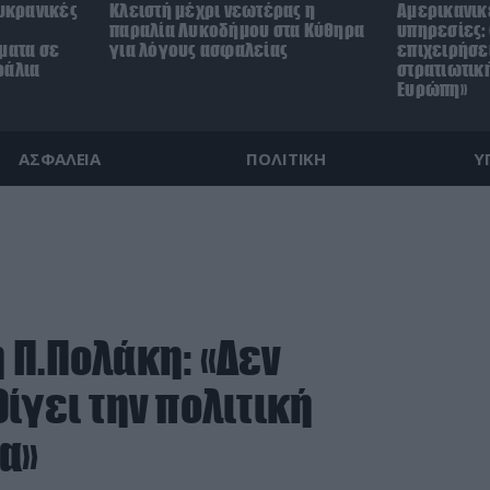
ουκρανικές
Κλειστή μέχρι νεωτέρας η
Αμερικανικ
παραλία Λυκοδήμου στα Κύθηρα
υπηρεσίες: 
ματα σε
για λόγους ασφαλείας
επιχειρήσε
ράλια
στρατιωτικ
Ευρώπη»
ΑΣΦΑΛΕΙΑ
ΠΟΛΙΤΙΚΗ
Υ
 Π.Πολάκη: «Δεν
ίγει την πολιτική
α»