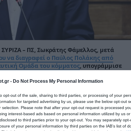
 ΣΥΡΙΖΑ – ΠΣ, Σωκράτης Φάμελλος, μετά
υ να διαγραφεί ο Παύλος Πολάκης από
ευτική Ομάδα του κόμματος
, υπογράμμισε
έπω σε κανέναν να θίγει την πολιτική μου
ρέπεια».
t.gr -
Do Not Process My Personal Information
μελλου για τη διαγραφή Π.Πολάκη
to opt-out of the sale, sharing to third parties, or processing of your per
formation for targeted advertising by us, please use the below opt-out s
και επιθετική ανάρτηση του Παύλου Πολάκη
r selection. Please note that after your opt-out request is processed y
ει ανεκτή.
eing interest-based ads based on personal information utilized by us or
disclosed to third parties prior to your opt-out. You may separately opt-
ούμενο ότι έχω κρυφή ατζέντα και υπηρετώ
losure of your personal information by third parties on the IAB’s list of